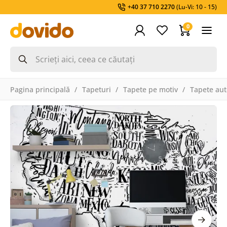
+40 37 710 2270
(Lu-Vi: 10 - 15)
0
Pagina principală
Tapeturi
Tapete pe motiv
Tapete aut