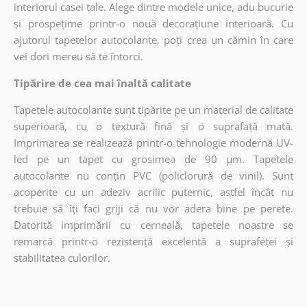
interiorul casei tale. Alege dintre modele unice, adu bucurie
și prospețime printr-o nouă decorațiune interioară. Cu
ajutorul tapetelor autocolante, poți crea un cămin în care
vei dori mereu să te întorci.
Tipărire de cea mai înaltă calitate
Tapetele autocolante sunt tipărite pe un material de calitate
superioară, cu o textură fină și o suprafață mată.
Imprimarea se realizează printr-o tehnologie modernă UV-
led pe un tapet cu grosimea de 90 µm. Tapetele
autocolante nu conțin PVC (policlorură de vinil). Sunt
acoperite cu un adeziv acrilic puternic, astfel încât nu
trebuie să îți faci griji că nu vor adera bine pe perete.
Datorită imprimării cu cerneală, tapetele noastre se
remarcă printr-o rezistență excelentă a suprafeței și
stabilitatea culorilor.