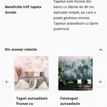
Tapetul este format din
Beneficiile USP tapete
benzi cu lățime de 49 cm
,
dovido
Aplicație simplă, pe care o
poate gestiona oricine
,
Tapetul autoadeziv cu lipire
puternică
Din aceeași colecție
iv
Tapet autoadeziv
Fototapet
T
el
frunze cu
autoadeziv
f