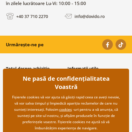
în zilele lucrătoare Lu-Vi: 10:00 - 15:00
+40 37 710 2270
info@dovido.ro
Urmărește-ne pe
Totul despre achiziție
Informații utile
Ne pasă de confidențialitatea
Condiții și termeni generali
Despre noi
Protecția datelor personale
Întrebări frecvente
Voastră
Transport și modalități de plată
Contacte
Returnare
Cooperare angro
Fișierele cookies vă vor ajuta să găsiți rapid ceea ce aveți nevoie,
vă vor salva timpul și împiedică apariția reclamelor de care nu
sunteți interesați. Folosim
cookies
-uri pentru a vă anunța, că
sunteți pe site-ul nostru, și afișăm produsele în funcție de
preferințele voastre. Fișierele cookies ne ajută să vă
îmbunătățim experiența de navigare.