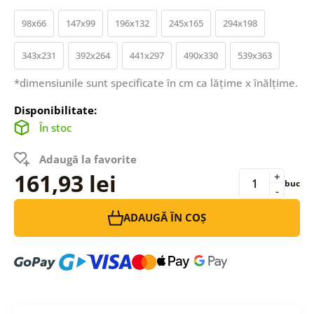
98x66
147x99
196x132
245x165
294x198
343x231
392x264
441x297
490x330
539x363
*dimensiunile sunt specificate în cm ca lățime x înălțime.
Disponibilitate:
În stoc
Adaugă la favorite
161,93 lei
+
buc
-
ADAUGĂ ÎN COȘ