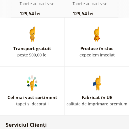
atingere
pădure în ceață
n
e
Tapete autoadezive
Tapete autoadezive
T
pastelată
c
129,54 lei
129,54 lei
1
Transport gratuit
Produse în stoc
peste 500,00 lei
expediem imediat
Cel mai vast sortiment
Fabricat în UE
tapet și decorații
calitate de imprimare premium
Serviciul Clienți