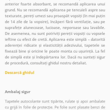
anterior foarte absorbant, se recomandă aplicarea unui
grund. Nu se recomandă aplicarea pe tencuieli aspre sau
texturate, pereți umezi sau proaspăt vopsiți (în mai puțin
de 14 zile de la vopsire), încăperi fără ventilație, sau pe
suprafețe alunecoase, lucioase, neporoase sau lavabile.
De asemenea, nu sunt potriviți pereții vopsiți cu vopsele
ieftine cu efect de cretă. Aplicarea este simplă – datorită
aderenței ridicate și elasticității adezivului, tapetele se
fixează bine și oricine le poate monta cu ușurință. La fel
de simplă este și îndepărtarea lor. Dacă nu sunteți sigur
de procedură, consultați ghidul nostru detaliat.
Descarcă ghidul
Ambalaj sigur
Tapetele autocolante sunt tipărite, rulate și apoi ambalate
cu grijă în folie de protecție. Pe folie sunt plasate benzi de