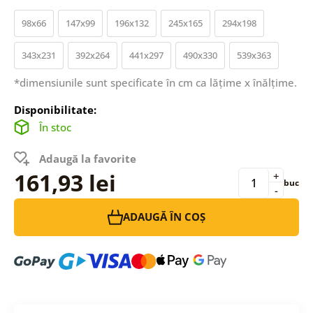
98x66
147x99
196x132
245x165
294x198
343x231
392x264
441x297
490x330
539x363
*dimensiunile sunt specificate în cm ca lățime x înălțime.
Disponibilitate:
În stoc
Adaugă la favorite
161,93 lei
+
buc
-
ADAUGĂ ÎN COȘ