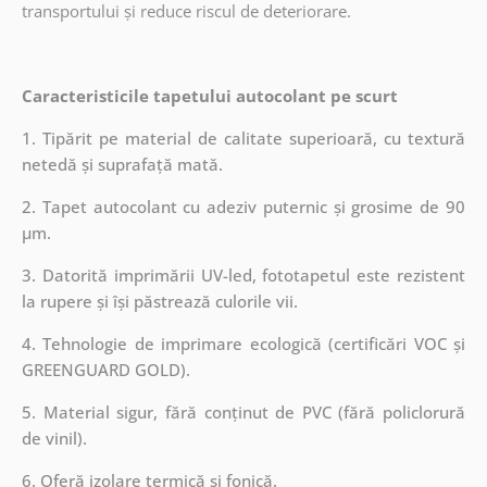
transportului și reduce riscul de deteriorare.
Caracteristicile tapetului autocolant pe scurt
1. Tipărit pe material de calitate superioară, cu textură
netedă și suprafață mată.
2. Tapet autocolant cu adeziv puternic și grosime de 90
µm.
3. Datorită imprimării UV-led, fototapetul este rezistent
la rupere și își păstrează culorile vii.
4. Tehnologie de imprimare ecologică (certificări VOC și
GREENGUARD GOLD).
5. Material sigur, fără conținut de PVC (fără policlorură
de vinil).
6. Oferă izolare termică și fonică.