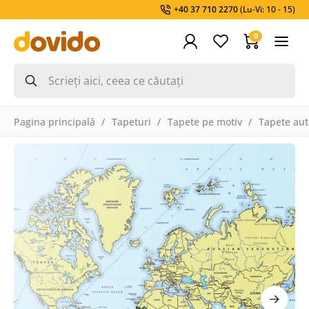
+40 37 710 2270
(Lu-Vi: 10 - 15)
0
Pagina principală
Tapeturi
Tapete pe motiv
Tapete aut