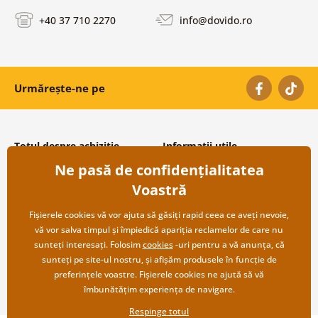
+40 37 710 2270
info@dovido.ro
Urmărește-ne pe
Totul despre achiziție
Informații utile
Ne pasă de confidențialitatea
Condiții și termeni generali
Despre noi
Protecția datelor personale
Întrebări frecvente
Voastră
Transport și modalități de plată
Contacte
Returnare
Cooperare angro
Fișierele cookies vă vor ajuta să găsiți rapid ceea ce aveți nevoie,
vă vor salva timpul și împiedică apariția reclamelor de care nu
sunteți interesați. Folosim
cookies
-uri pentru a vă anunța, că
sunteți pe site-ul nostru, și afișăm produsele în funcție de
preferințele voastre. Fișierele cookies ne ajută să vă
îmbunătățim experiența de navigare.
Respinge totul