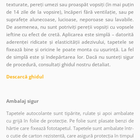
texturate, pereți umezi sau proaspăt vopsiți (în mai puțin
de 14 zile de la vopsire), încăperi fără ventilație, sau pe
suprafețe alunecoase, lucioase, neporoase sau lavabile.
De asemenea, nu sunt potriviți pereții vopsiți cu vopsele
ieftine cu efect de cretă. Aplicarea este simplă – datorită
aderenței ridicate și elasticității adezivului, tapetele se
fixează bine și oricine le poate monta cu ușurință. La fel
de simplă este și îndepărtarea lor. Dacă nu sunteți sigur
de procedură, consultați ghidul nostru detaliat.
Descarcă ghidul
Ambalaj sigur
Tapetele autocolante sunt tipărite, rulate și apoi ambalate
cu grijă în folie de protecție. Pe folie sunt plasate benzi de
hârtie care fixează fototapetul. Tapetele sunt ambalate într-
o cutie de carton rezistentă, care asigură protecția în timpul