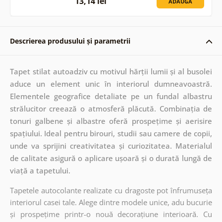
13,14 lei
ADAUGĂ
Descrierea produsului și parametrii
Tapet stilat autoadziv cu motivul hărții lumii și al busolei
aduce un element unic în interiorul dumneavoastră.
Elementele geografice detaliate pe un fundal albastru
strălucitor creează o atmosferă plăcută. Combinația de
tonuri galbene și albastre oferă prospețime și aerisire
spațiului. Ideal pentru birouri, studii sau camere de copii,
unde va sprijini creativitatea și curiozitatea. Materialul
de calitate asigură o aplicare ușoară și o durată lungă de
viață a tapetului.
Tapetele autocolante realizate cu dragoste pot înfrumuseța
interiorul casei tale. Alege dintre modele unice, adu bucurie
și prospețime printr-o nouă decorațiune interioară. Cu