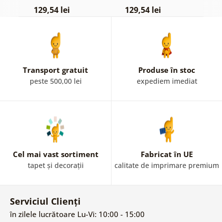
pastelată
c
129,54 lei
129,54 lei
1
Transport gratuit
Produse în stoc
peste 500,00 lei
expediem imediat
Cel mai vast sortiment
Fabricat în UE
tapet și decorații
calitate de imprimare premium
Serviciul Clienți
în zilele lucrătoare Lu-Vi: 10:00 - 15:00