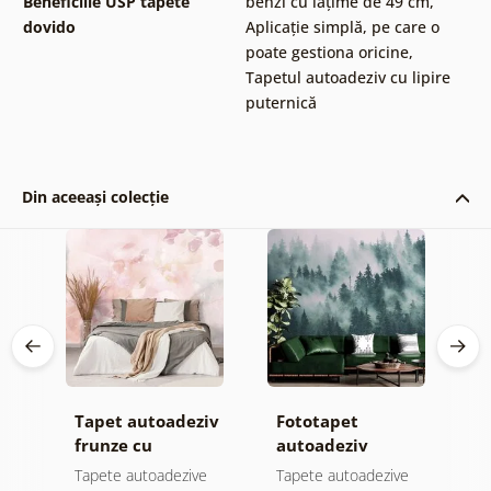
Beneficiile USP tapete
benzi cu lățime de 49 cm
,
dovido
Aplicație simplă, pe care o
poate gestiona oricine
,
Tapetul autoadeziv cu lipire
puternică
Din aceeași colecție
iv
Tapet autoadeziv
Fototapet
T
el
frunze cu
autoadeziv
f
atingere
pădure în ceață
n
e
Tapete autoadezive
Tapete autoadezive
T