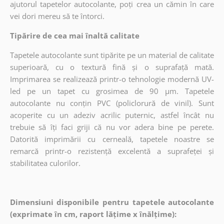
ajutorul tapetelor autocolante, poți crea un cămin în care
vei dori mereu să te întorci.
Tipărire de cea mai înaltă calitate
Tapetele autocolante sunt tipărite pe un material de calitate
superioară, cu o textură fină și o suprafață mată.
Imprimarea se realizează printr-o tehnologie modernă UV-
led pe un tapet cu grosimea de 90 µm. Tapetele
autocolante nu conțin PVC (policlorură de vinil). Sunt
acoperite cu un adeziv acrilic puternic, astfel încât nu
trebuie să îți faci griji că nu vor adera bine pe perete.
Datorită imprimării cu cerneală, tapetele noastre se
remarcă printr-o rezistență excelentă a suprafeței și
stabilitatea culorilor.
Dimensiuni disponibile pentru tapetele autocolante
(exprimate în cm, raport lățime x înălțime):