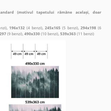
tandard (motivul tapetului rămâne același, doar
nzi),
196x132
(4 benzi),
245x165
(5 benzi),
294x198
(6
297
(9 benzi),
490x330
(10 benzi),
539x363
(11 benzi)