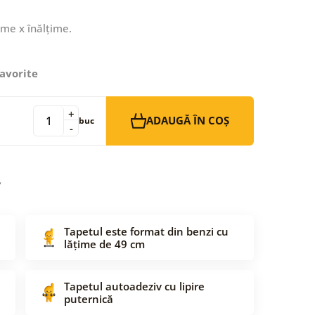
ime x înălțime.
avorite
+
ADAUGĂ ÎN COȘ
buc
-
Tapetul este format din benzi cu
lățime de 49 cm
Tapetul autoadeziv cu lipire
puternică