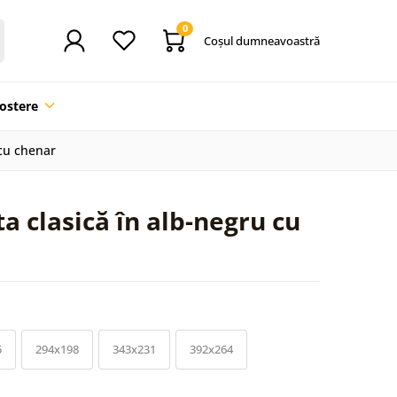
0
Coşul dumneavoastră
ostere
 cu chenar
a clasică în alb-negru cu
5
294x198
343x231
392x264