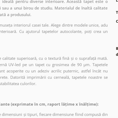
L
ideală pentru diverse interioare. Această tapet este o
 sau a unui birou de studiu. Materialul de înaltă calitate
T
gată a produsului.
C
museța interiorul casei tale. Alege dintre modele unice, adu
terioară. Cu ajutorul tapetelor autocolante, poți crea un
B
d
 calitate superioară, cu o textură fină și o suprafață mată.
dernă UV-led pe un tapet cu grosimea de 90 µm. Tapetele
nt acoperite cu un adeziv acrilic puternic, astfel încât nu
erete. Datorită imprimării cu cerneală, tapetele noastre se
tabilitatea culorilor.
ante (exprimate în cm, raport lățime x înălțime):
 dimensiuni și tipuri, fiecare dimensiune fiind compusă din