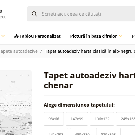
0
5:00
📤 Tablou Personalizat
Pictură în baza cifrelor
P
Tapete autoadezive
Tapet autoadeziv harta clasică în alb-negru
Tapet autoadeziv hart
chenar
Alege dimensiunea tapetului:
98x66
147x99
196x132
245x16
441x297
490x330
539x363