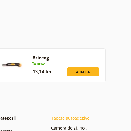
Briceag
În stoc
13,14 lei
ADAUGĂ
ategorii
Tapete autoadezive
Camera de zi
,
Hol
,