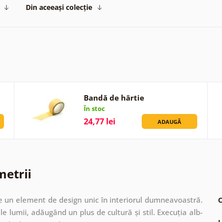
Din aceeași colecție
Bandă de hârtie
În stoc
24,77 lei
ADAUGĂ
metrii
e un element de design unic în interiorul dumneavoastră.
C
le lumii, adăugând un plus de cultură și stil. Execuția alb-