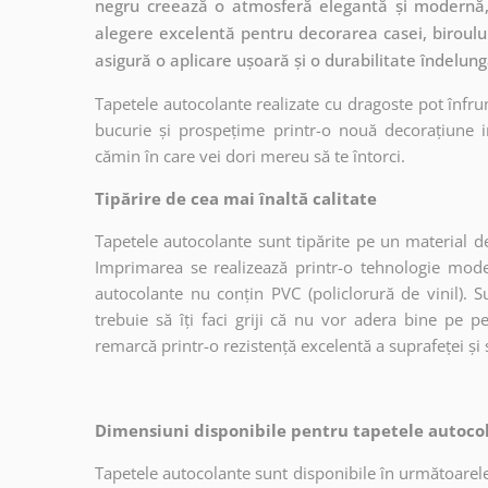
negru creează o atmosferă elegantă și modernă, 
alegere excelentă pentru decorarea casei, biroului
asigură o aplicare ușoară și o durabilitate îndelun
Tapetele autocolante realizate cu dragoste pot înfru
bucurie și prospețime printr-o nouă decorațiune in
cămin în care vei dori mereu să te întorci.
Tipărire de cea mai înaltă calitate
Tapetele autocolante sunt tipărite pe un material de
Imprimarea se realizează printr-o tehnologie mo
autocolante nu conțin PVC (policlorură de vinil). Su
trebuie să îți faci griji că nu vor adera bine pe p
remarcă printr-o rezistență excelentă a suprafeței și s
Dimensiuni disponibile pentru tapetele autocol
Tapetele autocolante sunt disponibile în următoarele