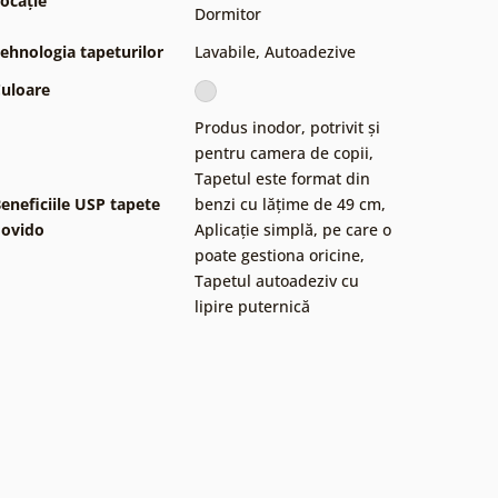
ocație
Dormitor
ehnologia tapeturilor
Lavabile
,
Autoadezive
uloare
Produs inodor, potrivit și
pentru camera de copii
,
Tapetul este format din
eneficiile USP tapete
benzi cu lățime de 49 cm
,
ovido
Aplicație simplă, pe care o
poate gestiona oricine
,
Tapetul autoadeziv cu
lipire puternică