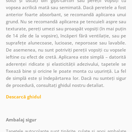
solizi și uscați din gips-carton sau pereții vopsiți cu
vopsea acrilică mată sau semimată. Dacă peretele a fost
anterior foarte absorbant, se recomandă aplicarea unui
grund. Nu se recomandă aplicarea pe tencuieli aspre sau
texturate, pereți umezi sau proaspăt vopsiți (în mai puțin
de 14 zile de la vopsire), încăperi fără ventilație, sau pe
suprafețe alunecoase, lucioase, neporoase sau lavabile.
De asemenea, nu sunt potriviți pereții vopsiți cu vopsele
ieftine cu efect de cretă. Aplicarea este simplă – datorită
aderenței ridicate și elasticității adezivului, tapetele se
fixează bine și oricine le poate monta cu ușurință. La fel
de simplă este și îndepărtarea lor. Dacă nu sunteți sigur
de procedură, consultați ghidul nostru detaliat.
Descarcă ghidul
Ambalaj sigur
Tapetele autocolante sunt tipărite, rulate și apoi ambalate