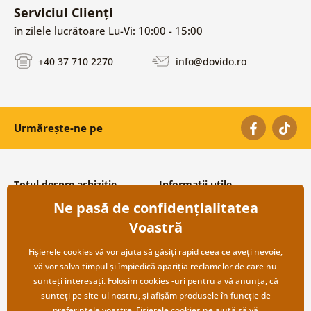
Serviciul Clienți
în zilele lucrătoare Lu-Vi: 10:00 - 15:00
+40 37 710 2270
info@dovido.ro
Urmărește-ne pe
Totul despre achiziție
Informații utile
Ne pasă de confidențialitatea
Condiții și termeni generali
Despre noi
Protecția datelor personale
Întrebări frecvente
Voastră
Transport și modalități de plată
Contacte
Returnare
Cooperare angro
Fișierele cookies vă vor ajuta să găsiți rapid ceea ce aveți nevoie,
vă vor salva timpul și împiedică apariția reclamelor de care nu
sunteți interesați. Folosim
cookies
-uri pentru a vă anunța, că
sunteți pe site-ul nostru, și afișăm produsele în funcție de
preferințele voastre. Fișierele cookies ne ajută să vă