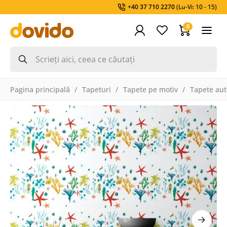
+40 37 710 2270
(Lu-Vi: 10 - 15)
0
Pagina principală
Tapeturi
Tapete pe motiv
Tapete aut