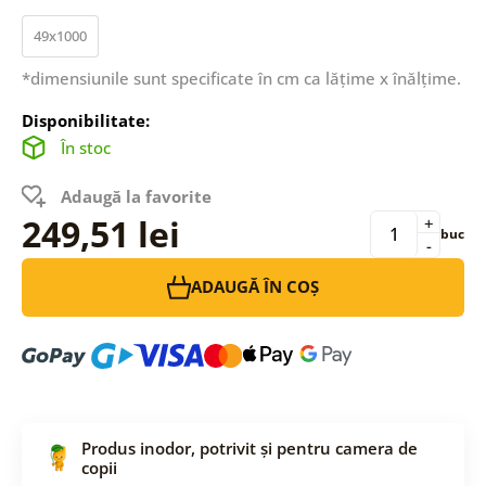
49x1000
*dimensiunile sunt specificate în cm ca lățime x înălțime.
Disponibilitate:
În stoc
Adaugă la favorite
249,51 lei
+
buc
-
ADAUGĂ ÎN COȘ
Produs inodor, potrivit și pentru camera de
copii