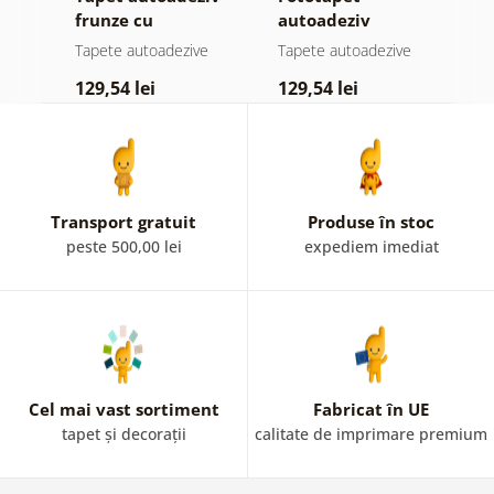
frunze cu
autoadeziv
h
atingere
pădure în ceață
d
e
Tapete autoadezive
Tapete autoadezive
T
pastelată
129,54 lei
129,54 lei
1
Transport gratuit
Produse în stoc
peste 500,00 lei
expediem imediat
Cel mai vast sortiment
Fabricat în UE
tapet și decorații
calitate de imprimare premium