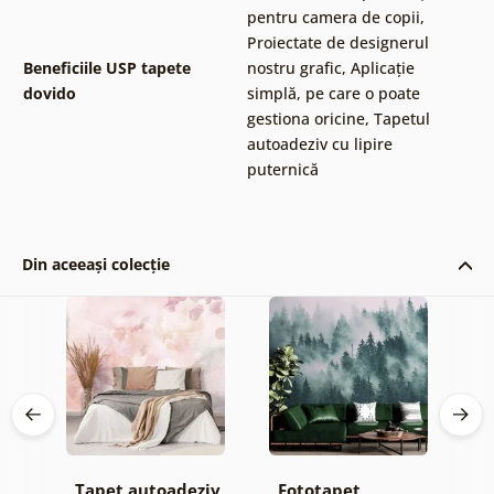
pentru camera de copii
,
Proiectate de designerul
Beneficiile USP tapete
nostru grafic
,
Aplicație
dovido
simplă, pe care o poate
gestiona oricine
,
Tapetul
autoadeziv cu lipire
puternică
Din aceeași colecție
Tapet autoadeziv
Fototapet
T