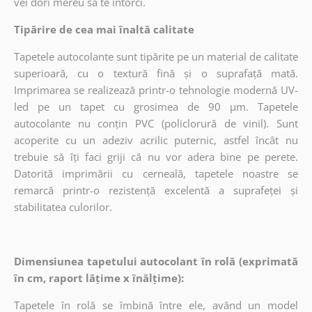
vei dori mereu să te întorci.
Tipărire de cea mai înaltă calitate
Tapetele autocolante sunt tipărite pe un material de calitate
superioară, cu o textură fină și o suprafață mată.
Imprimarea se realizează printr-o tehnologie modernă UV-
led pe un tapet cu grosimea de 90 µm. Tapetele
autocolante nu conțin PVC (policlorură de vinil). Sunt
acoperite cu un adeziv acrilic puternic, astfel încât nu
trebuie să îți faci griji că nu vor adera bine pe perete.
Datorită imprimării cu cerneală, tapetele noastre se
remarcă printr-o rezistență excelentă a suprafeței și
stabilitatea culorilor.
Dimensiunea tapetului autocolant în rolă (exprimată
în cm, raport lățime x înălțime):
Tapetele în rolă se îmbină între ele, având un model