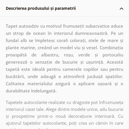
Descrierea produsului și parametrii
Tapet autoadziv cu motivul frumuseții subacvatice aduce
un strop de ocean în interiorul dumneavoastră. Pe un
fundal alb se împletesc corali colorați, stele de mare și
plante marine, creând un model viu și vesel. Combinația
proaspătă de albastru, roșu, verde și portocaliu
generează o senzație de bucurie și ușurință. Această
tapetă este ideală pentru camerele copiilor sau pentru
bucătării, unde adaugă o atmosferă jucăușă spațiilor.
Calitatea materialului asigură o aplicare ușoară și o
durabilitate îndelungată.
Tapetele autocolante realizate cu dragoste pot înfrumuseța
interiorul casei tale. Alege dintre modele unice, adu bucurie
și prospețime printr-o nouă decorațiune interioară. Cu
ajutorul tapetelor autocolante, poți crea un cămin în care