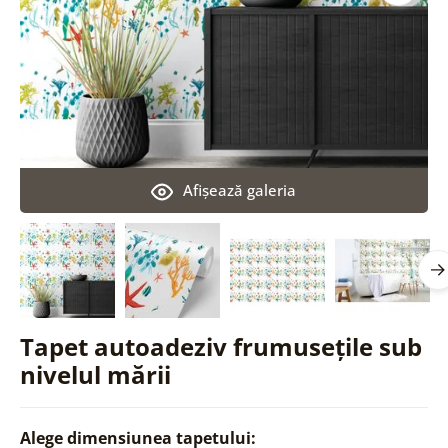
Afişează galeria
Tapet autoadeziv frumusețile sub
nivelul mării
Alege dimensiunea tapetului: