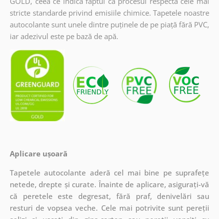
GOLD, ceea ce indică faptul că procesul respectă cele mai
stricte standarde privind emisiile chimice. Tapetele noastre
autocolante sunt unele dintre puținele de pe piață fără PVC,
iar adezivul este pe bază de apă.
Aplicare ușoară
Tapetele autocolante aderă cel mai bine pe suprafețe
netede, drepte și curate. Înainte de aplicare, asigurați-vă
că peretele este degresat, fără praf, denivelări sau
resturi de vopsea veche. Cele mai potrivite sunt pereții