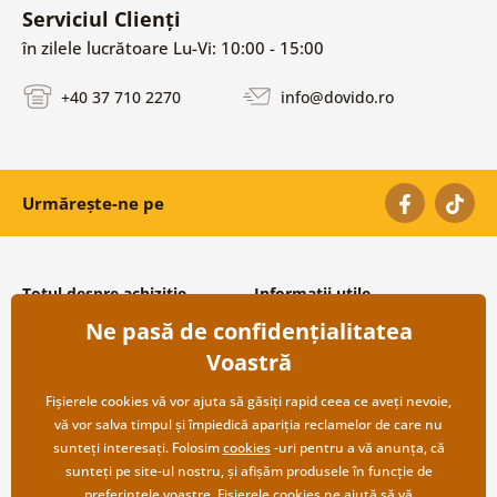
Serviciul Clienți
în zilele lucrătoare Lu-Vi: 10:00 - 15:00
+40 37 710 2270
info@dovido.ro
Urmărește-ne pe
Totul despre achiziție
Informații utile
Ne pasă de confidențialitatea
Condiții și termeni generali
Despre noi
Protecția datelor personale
Întrebări frecvente
Voastră
Transport și modalități de plată
Contacte
Returnare
Cooperare angro
Fișierele cookies vă vor ajuta să găsiți rapid ceea ce aveți nevoie,
vă vor salva timpul și împiedică apariția reclamelor de care nu
sunteți interesați. Folosim
cookies
-uri pentru a vă anunța, că
sunteți pe site-ul nostru, și afișăm produsele în funcție de
preferințele voastre. Fișierele cookies ne ajută să vă