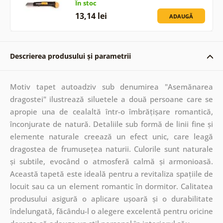
În stoc
13,14 lei
ADAUGĂ
Descrierea produsului și parametrii
Motiv tapet autoadziv sub denumirea "Asemănarea
dragostei" ilustrează siluetele a două persoane care se
apropie una de cealaltă într-o îmbrățișare romantică,
înconjurate de natură. Detaliile sub formă de linii fine și
elemente naturale creează un efect unic, care leagă
dragostea de frumusețea naturii. Culorile sunt naturale
și subtile, evocând o atmosferă calmă și armonioasă.
Această tapetă este ideală pentru a revitaliza spațiile de
locuit sau ca un element romantic în dormitor. Calitatea
produsului asigură o aplicare ușoară și o durabilitate
îndelungată, făcându-l o alegere excelentă pentru oricine