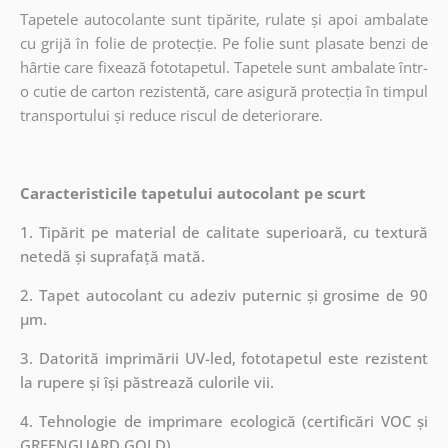
Tapetele autocolante sunt tipărite, rulate și apoi ambalate
cu grijă în folie de protecție. Pe folie sunt plasate benzi de
hârtie care fixează fototapetul. Tapetele sunt ambalate într-
o cutie de carton rezistentă, care asigură protecția în timpul
transportului și reduce riscul de deteriorare.
Caracteristicile tapetului autocolant pe scurt
1. Tipărit pe material de calitate superioară, cu textură
netedă și suprafață mată.
2. Tapet autocolant cu adeziv puternic și grosime de 90
µm.
3. Datorită imprimării UV-led, fototapetul este rezistent
la rupere și își păstrează culorile vii.
4. Tehnologie de imprimare ecologică (certificări VOC și
GREENGUARD GOLD).