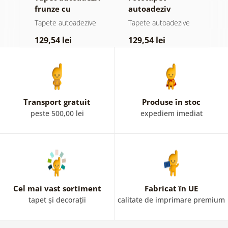
el
frunze cu
autoadeziv
f
atingere
pădure în ceață
n
e
Tapete autoadezive
Tapete autoadezive
T
pastelată
c
129,54 lei
129,54 lei
1
Transport gratuit
Produse în stoc
peste 500,00 lei
expediem imediat
Cel mai vast sortiment
Fabricat în UE
tapet și decorații
calitate de imprimare premium