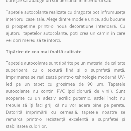
dorește să adauge un stil personal în interiorul său.
Tapetele autocolante realizate cu dragoste pot înfrumuseța
interiorul casei tale. Alege dintre modele unice, adu bucurie
și prospețime printr-o nouă decorațiune interioară. Cu
ajutorul tapetelor autocolante, poți crea un cămin în care
vei dori mereu să te întorci.
Tipărire de cea mai înaltă calitate
Tapetele autocolante sunt tipărite pe un material de calitate
superioară, cu o textură fină și o suprafață mată.
Imprimarea se realizează printr-o tehnologie modernă UV-
led pe un tapet cu grosimea de 90 µm. Tapetele
autocolante nu conțin PVC (policlorură de vinil). Sunt
acoperite cu un adeziv acrilic puternic, astfel încât nu
trebuie să îți faci griji că nu vor adera bine pe perete.
Datorită imprimării cu cerneală, tapetele noastre se
remarcă printr-o rezistență excelentă a suprafeței și
stabilitatea culorilor.