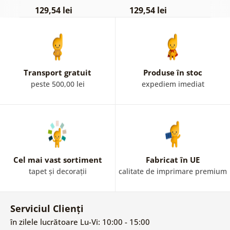
pastelată
129,54 lei
129,54 lei
1
Transport gratuit
Produse în stoc
peste 500,00 lei
expediem imediat
Cel mai vast sortiment
Fabricat în UE
tapet și decorații
calitate de imprimare premium
Serviciul Clienți
în zilele lucrătoare Lu-Vi: 10:00 - 15:00