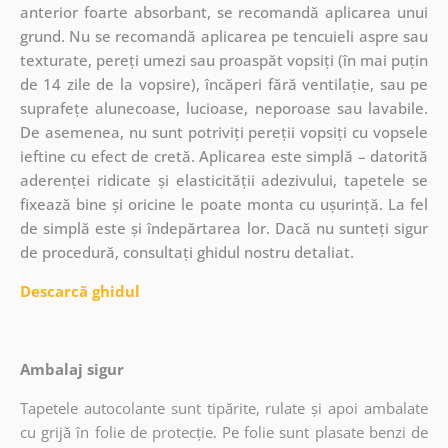
anterior foarte absorbant, se recomandă aplicarea unui
grund. Nu se recomandă aplicarea pe tencuieli aspre sau
texturate, pereți umezi sau proaspăt vopsiți (în mai puțin
de 14 zile de la vopsire), încăperi fără ventilație, sau pe
suprafețe alunecoase, lucioase, neporoase sau lavabile.
De asemenea, nu sunt potriviți pereții vopsiți cu vopsele
ieftine cu efect de cretă. Aplicarea este simplă – datorită
aderenței ridicate și elasticității adezivului, tapetele se
fixează bine și oricine le poate monta cu ușurință. La fel
de simplă este și îndepărtarea lor. Dacă nu sunteți sigur
de procedură, consultați ghidul nostru detaliat.
Descarcă ghidul
Ambalaj sigur
Tapetele autocolante sunt tipărite, rulate și apoi ambalate
cu grijă în folie de protecție. Pe folie sunt plasate benzi de