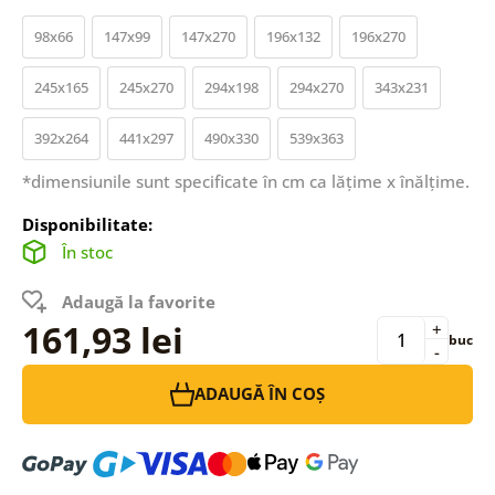
98x66
147x99
147x270
196x132
196x270
245x165
245x270
294x198
294x270
343x231
392x264
441x297
490x330
539x363
*dimensiunile sunt specificate în cm ca lățime x înălțime.
Disponibilitate:
În stoc
Adaugă la favorite
161,93 lei
+
buc
-
ADAUGĂ ÎN COȘ