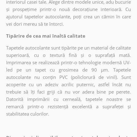
interiorul casei tale. Alege dintre modele unice, adu bucurie
și prospețime printr-o nouă decorațiune interioară. Cu
ajutorul tapetelor autocolante, poți crea un cămin în care
vei dori mereu să te întorci.
Tipărire de cea mai înaltă calitate
Tapetele autocolante sunt tipărite pe un material de calitate
superioară, cu o textură fină și o suprafață mată.
Imprimarea se realizează printr-o tehnologie modernă UV-
led pe un tapet cu grosimea de 90 µm. Tapetele
autocolante nu conțin PVC (policlorură de vinil). Sunt
acoperite cu un adeziv acrilic puternic, astfel încât nu
trebuie să îți faci griji că nu vor adera bine pe perete.
Datorită imprimării cu cerneală, tapetele noastre se
remarcă printr-o rezistență excelentă a suprafeței și
stabilitatea culorilor.