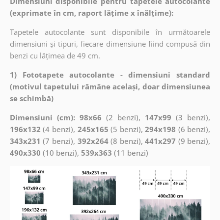
Dimensiuni disponibile pentru tapetele autocolante
(exprimate în cm, raport lățime x înălțime):
Tapetele autocolante sunt disponibile în următoarele
dimensiuni și tipuri, fiecare dimensiune fiind compusă din
benzi cu lățimea de 49 cm.
1) Fototapete autocolante - dimensiuni standard
(motivul tapetului rămâne același, doar dimensiunea
se schimbă)
Dimensiuni (cm): 98x66
(2 benzi),
147x99
(3 benzi),
196x132
(4 benzi),
245x165
(5 benzi),
294x198
(6 benzi),
343x231
(7 benzi),
392x264
(8 benzi),
441x297
(9 benzi),
490x330
(10 benzi),
539x363
(11 benzi)