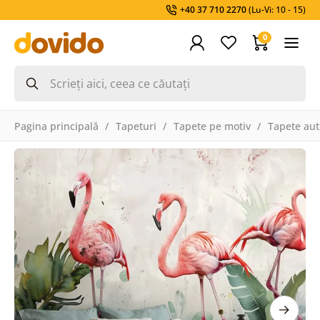
+40 37 710 2270
(Lu-Vi: 10 - 15)
0
Pagina principală
Tapeturi
Tapete pe motiv
Tapete aut