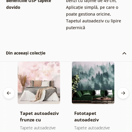
Beneficiile USP tapete
benzi cu lățime de 49 cm
,
dovido
Aplicație simplă, pe care o
poate gestiona oricine
,
Tapetul autoadeziv cu lipire
puternică
Din aceeași colecție
Tapet autoadeziv
Fototapet
T
frunze cu
autoadeziv
h
atingere
pădure în ceață
d
e
Tapete autoadezive
Tapete autoadezive
T