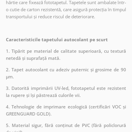
hârtie care fixează fototapetul. Tapetele sunt ambalate într-
o cutie de carton rezistentă, care asigură protecția în timpul
transportului și reduce riscul de deteriorare.
Caracteristicile tapetului autocolant pe scurt
1. Tipărit pe material de calitate superioară, cu textură
netedă și suprafață mată.
2. Tapet autocolant cu adeziv puternic și grosime de 90
µm.
3. Datorită imprimării UV-led, fototapetul este rezistent
la rupere și își păstrează culorile vii.
4. Tehnologie de imprimare ecologică (certificări VOC și
GREENGUARD GOLD).
5. Material sigur, fără conținut de PVC (fără policlorură