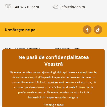
+40 37 710 2270
info@dovido.ro
Urmărește-ne pe
Totul despre achiziție
Informații utile
Ne pasă de confidențialitatea
Condiții și termeni generali
Despre noi
Protecția datelor personale
Întrebări frecvente
Voastră
Transport și modalități de plată
Contacte
Returnare
Cooperare angro
Fișierele cookies vă vor ajuta să găsiți rapid ceea ce aveți nevoie,
vă vor salva timpul și împiedică apariția reclamelor de care nu
sunteți interesați. Folosim
cookies
-uri pentru a vă anunța, că
sunteți pe site-ul nostru, și afișăm produsele în funcție de
preferințele voastre. Fișierele cookies ne ajută să vă
îmbunătățim experiența de navigare.
Respinge totul