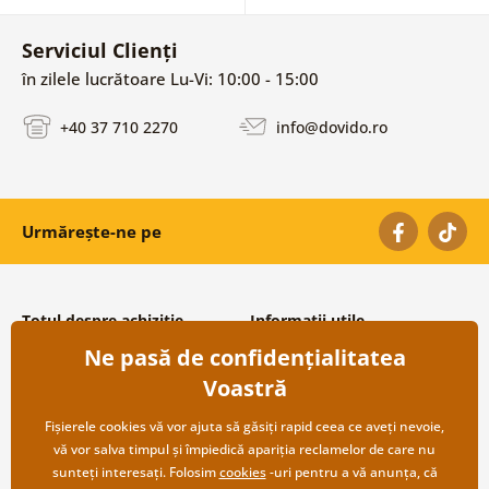
Serviciul Clienți
în zilele lucrătoare Lu-Vi: 10:00 - 15:00
+40 37 710 2270
info@dovido.ro
Urmărește-ne pe
Totul despre achiziție
Informații utile
Ne pasă de confidențialitatea
Condiții și termeni generali
Despre noi
Protecția datelor personale
Întrebări frecvente
Voastră
Transport și modalități de plată
Contacte
Returnare
Cooperare angro
Fișierele cookies vă vor ajuta să găsiți rapid ceea ce aveți nevoie,
vă vor salva timpul și împiedică apariția reclamelor de care nu
sunteți interesați. Folosim
cookies
-uri pentru a vă anunța, că