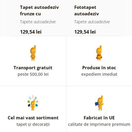
iv
Tapet autoadeziv
Fototapet
T
el
frunze cu
autoadeziv
f
atingere
pădure în ceață
n
e
Tapete autoadezive
Tapete autoadezive
T
pastelată
c
129,54 lei
129,54 lei
1
Transport gratuit
Produse în stoc
peste 500,00 lei
expediem imediat
Cel mai vast sortiment
Fabricat în UE
tapet și decorații
calitate de imprimare premium