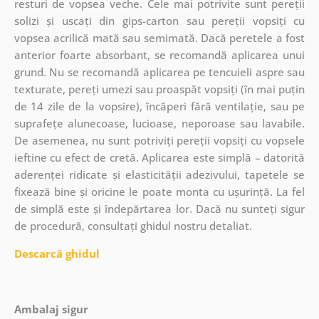
resturi de vopsea veche. Cele mai potrivite sunt pereții
solizi și uscați din gips-carton sau pereții vopsiți cu
vopsea acrilică mată sau semimată. Dacă peretele a fost
anterior foarte absorbant, se recomandă aplicarea unui
grund. Nu se recomandă aplicarea pe tencuieli aspre sau
texturate, pereți umezi sau proaspăt vopsiți (în mai puțin
de 14 zile de la vopsire), încăperi fără ventilație, sau pe
suprafețe alunecoase, lucioase, neporoase sau lavabile.
De asemenea, nu sunt potriviți pereții vopsiți cu vopsele
ieftine cu efect de cretă. Aplicarea este simplă – datorită
aderenței ridicate și elasticității adezivului, tapetele se
fixează bine și oricine le poate monta cu ușurință. La fel
de simplă este și îndepărtarea lor. Dacă nu sunteți sigur
de procedură, consultați ghidul nostru detaliat.
Descarcă ghidul
Ambalaj sigur