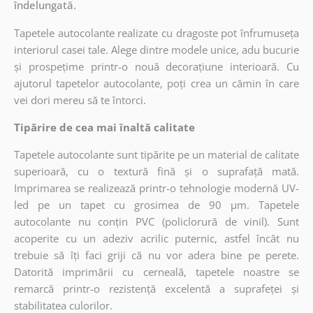
îndelungată.
Tapetele autocolante realizate cu dragoste pot înfrumuseța
interiorul casei tale. Alege dintre modele unice, adu bucurie
și prospețime printr-o nouă decorațiune interioară. Cu
ajutorul tapetelor autocolante, poți crea un cămin în care
vei dori mereu să te întorci.
Tipărire de cea mai înaltă calitate
Tapetele autocolante sunt tipărite pe un material de calitate
superioară, cu o textură fină și o suprafață mată.
Imprimarea se realizează printr-o tehnologie modernă UV-
led pe un tapet cu grosimea de 90 µm. Tapetele
autocolante nu conțin PVC (policlorură de vinil). Sunt
acoperite cu un adeziv acrilic puternic, astfel încât nu
trebuie să îți faci griji că nu vor adera bine pe perete.
Datorită imprimării cu cerneală, tapetele noastre se
remarcă printr-o rezistență excelentă a suprafeței și
stabilitatea culorilor.