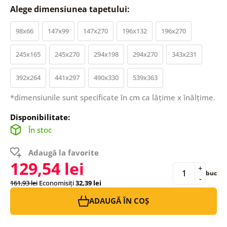
Alege dimensiunea tapetului:
98x66
147x99
147x270
196x132
196x270
245x165
245x270
294x198
294x270
343x231
392x264
441x297
490x330
539x363
*dimensiunile sunt specificate în cm ca lățime x înălțime.
Disponibilitate:
În stoc
Adaugă la favorite
129,54 lei
+
buc
-
161,93 lei
Economisiți
32,39 lei
ADAUGĂ ÎN COȘ