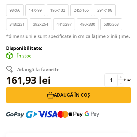
98x66
147x99
196x132
245x165
294x198
343x231
392x264
441x297
490x330
539x363
*dimensiunile sunt specificate în cm ca lățime x înălțime.
Disponibilitate:
În stoc
Adaugă la favorite
161,93 lei
+
buc
-
ADAUGĂ ÎN COȘ