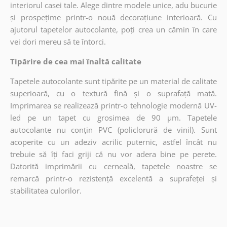
interiorul casei tale. Alege dintre modele unice, adu bucurie
și prospețime printr-o nouă decorațiune interioară. Cu
ajutorul tapetelor autocolante, poți crea un cămin în care
vei dori mereu să te întorci.
Tipărire de cea mai înaltă calitate
Tapetele autocolante sunt tipărite pe un material de calitate
superioară, cu o textură fină și o suprafață mată.
Imprimarea se realizează printr-o tehnologie modernă UV-
led pe un tapet cu grosimea de 90 µm. Tapetele
autocolante nu conțin PVC (policlorură de vinil). Sunt
acoperite cu un adeziv acrilic puternic, astfel încât nu
trebuie să îți faci griji că nu vor adera bine pe perete.
Datorită imprimării cu cerneală, tapetele noastre se
remarcă printr-o rezistență excelentă a suprafeței și
stabilitatea culorilor.