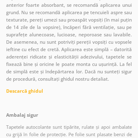
anterior foarte absorbant, se recomandă aplicarea unui
grund. Nu se recomandă aplicarea pe tencuieli aspre sau
texturate, pereți umezi sau proaspăt vopsiți (în mai puțin
de 14 zile de la vopsire), încăperi fără ventilație, sau pe
suprafețe alunecoase, lucioase, neporoase sau lavabile.
De asemenea, nu sunt potriviți pereții vopsiți cu vopsele
ieftine cu efect de cretă. Aplicarea este simplă – datorită
aderenței ridicate și elasticității adezivului, tapetele se
fixează bine și oricine le poate monta cu ușurință. La fel
de simplă este și îndepărtarea lor. Dacă nu sunteți sigur
de procedură, consultați ghidul nostru detaliat.
Descarcă ghidul
Ambalaj sigur
Tapetele autocolante sunt tipărite, rulate și apoi ambalate
cu grijă în folie de protecție. Pe folie sunt plasate benzi de