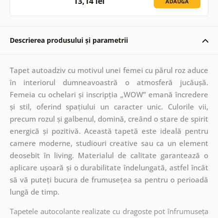
13,14 lei
ADAUGĂ
Descrierea produsului și parametrii
Tapet autoadziv cu motivul unei femei cu părul roz aduce
în interiorul dumneavoastră o atmosferă jucăușă.
Femeia cu ochelari și inscripția „WOW” emană încredere
și stil, oferind spațiului un caracter unic. Culorile vii,
precum rozul și galbenul, domină, creând o stare de spirit
energică și pozitivă. Această tapetă este ideală pentru
camere moderne, studiouri creative sau ca un element
deosebit în living. Materialul de calitate garantează o
aplicare ușoară și o durabilitate îndelungată, astfel încât
să vă puteți bucura de frumusețea sa pentru o perioadă
lungă de timp.
Tapetele autocolante realizate cu dragoste pot înfrumuseța