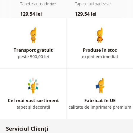
atingere
pădure în ceață
d
e
Tapete autoadezive
Tapete autoadezive
T
pastelată
129,54 lei
129,54 lei
1
Transport gratuit
Produse în stoc
peste 500,00 lei
expediem imediat
Cel mai vast sortiment
Fabricat în UE
tapet și decorații
calitate de imprimare premium
Serviciul Clienți