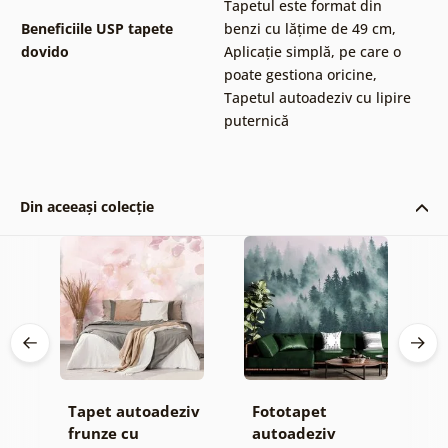
Tapetul este format din
Beneficiile USP tapete
benzi cu lățime de 49 cm
,
dovido
Aplicație simplă, pe care o
poate gestiona oricine
,
Tapetul autoadeziv cu lipire
puternică
Din aceeași colecție
Tapet autoadeziv
Fototapet
T
ul
frunze cu
autoadeziv
h