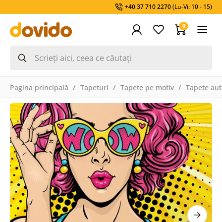
+40 37 710 2270
(Lu-Vi: 10 - 15)
0
Pagina principală
Tapeturi
Tapete pe motiv
Tapete aut