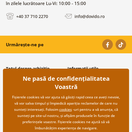
în zilele lucrătoare Lu-Vi: 10:00 - 15:00
+40 37 710 2270
info@dovido.ro
Urmărește-ne pe
Totul despre achiziție
Informații utile
Ne pasă de confidențialitatea
Condiții și termeni generali
Despre noi
Protecția datelor personale
Întrebări frecvente
Voastră
Transport și modalități de plată
Contacte
Returnare
Cooperare angro
Fișierele cookies vă vor ajuta să găsiți rapid ceea ce aveți nevoie,
vă vor salva timpul și împiedică apariția reclamelor de care nu
sunteți interesați. Folosim
cookies
-uri pentru a vă anunța, că
sunteți pe site-ul nostru, și afișăm produsele în funcție de
preferințele voastre. Fișierele cookies ne ajută să vă
îmbunătățim experiența de navigare.