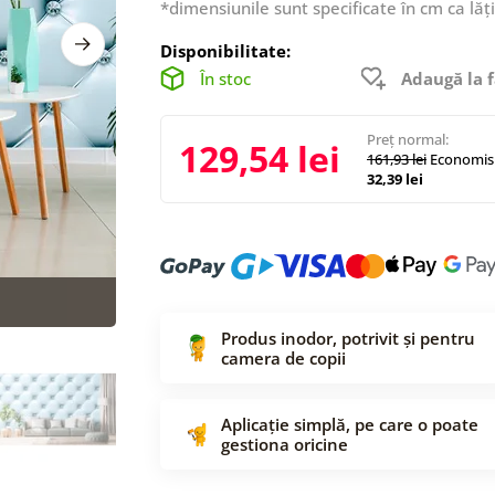
*dimensiunile sunt specificate în cm ca lăț
Disponibilitate:
În stoc
Adaugă la f
Preț normal:
129,54 lei
161,93 lei
Economisi
32,39 lei
Produs inodor, potrivit și pentru
camera de copii
Aplicație simplă, pe care o poate
gestiona oricine