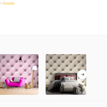
r:
Dovido