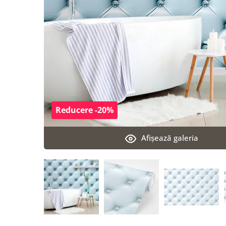
Reducere -20%
Afişează galeria