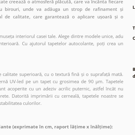
ate creează o atmosferă plăcută, care va încânta fiecare
L
 sau birouri, unde va adăuga un strop de rafinament și
al de calitate, care garantează o aplicare ușoară și o
T
museța interiorul casei tale. Alege dintre modele unice, adu
C
terioară. Cu ajutorul tapetelor autocolante, poți crea un
B
 calitate superioară, cu o textură fină și o suprafață mată.
d
dernă UV-led pe un tapet cu grosimea de 90 µm. Tapetele
nt acoperite cu un adeziv acrilic puternic, astfel încât nu
erete. Datorită imprimării cu cerneală, tapetele noastre se
tabilitatea culorilor.
ante (exprimate în cm, raport lățime x înălțime):