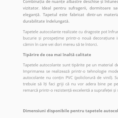
Combinația de nuanțe albastre deschise și întunec
vizitator. Ideal pentru sufragerii, dormitoare
eleganță. Tapetul este fabricat dintr-un materi
durabilitate îndelungată.
Tapetele autocolante realizate cu dragoste pot înfru
bucurie și prospețime printr-o nouă decorațiune in
cămin în care vei dori mereu să te întorci.
Tipărire de cea mai înaltă calitate
Tapetele autocolante sunt tipărite pe un material de
Imprimarea se realizează printr-o tehnologie mo
autocolante nu conțin PVC (policlorură de vinil). Su
trebuie să îți faci griji că nu vor adera bine pe p
remarcă printr-o rezistență excelentă a suprafeței și s
Dimensiuni disponibile pentru tapetele autocol