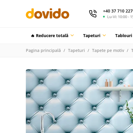
+40 37 710 227
Lu-Vi: 10:00 - 1
🔥 Reducere totalã
Tapeturi
Tablouri
Pagina principală
Tapeturi
Tapete pe motiv