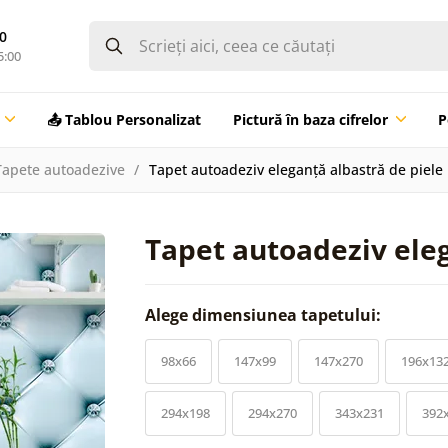
0
5:00
📤 Tablou Personalizat
Pictură în baza cifrelor
P
Tapete autoadezive
Tapet autoadeziv eleganță albastră de piele
Tapet autoadeziv eleg
Alege dimensiunea tapetului:
98x66
147x99
147x270
196x13
294x198
294x270
343x231
392