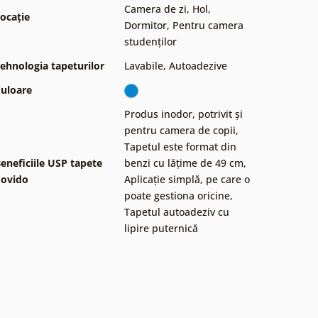
Camera de zi
,
Hol
,
ocație
Dormitor
,
Pentru camera
studenților
ehnologia tapeturilor
Lavabile
,
Autoadezive
uloare
Produs inodor, potrivit și
pentru camera de copii
,
Tapetul este format din
eneficiile USP tapete
benzi cu lățime de 49 cm
,
ovido
Aplicație simplă, pe care o
poate gestiona oricine
,
Tapetul autoadeziv cu
lipire puternică