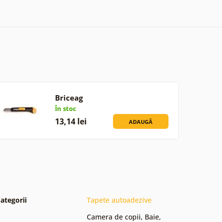
Briceag
În stoc
13,14 lei
ADAUGĂ
ategorii
Tapete autoadezive
Camera de copii
,
Baie
,