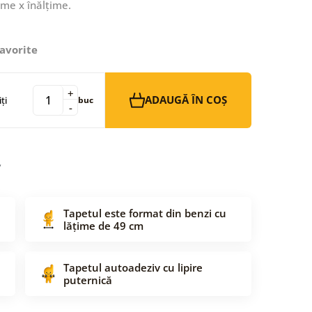
ime x înălțime.
avorite
+
ADAUGĂ ÎN COȘ
ți
buc
-
Tapetul este format din benzi cu
lățime de 49 cm
Tapetul autoadeziv cu lipire
puternică