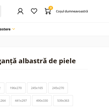
0
Coşul dumneavoastră
ostere
anță albastră de piele
2
196x270
245x165
245x270
x264
441x297
490x330
539x363