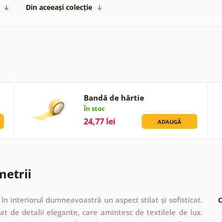
Din aceeași colecție
Bandă de hârtie
În stoc
24,77 lei
ADAUGĂ
metrii
în interiorul dumneavoastră un aspect stilat și sofisticat.
C
at de detalii elegante, care amintesc de textilele de lux.