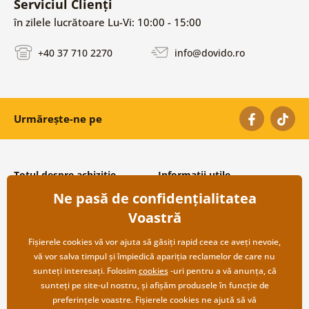
Serviciul Clienți
în zilele lucrătoare Lu-Vi: 10:00 - 15:00
+40 37 710 2270
info@dovido.ro
Urmărește-ne pe
Totul despre achiziție
Informații utile
Ne pasă de confidențialitatea
Condiții și termeni generali
Despre noi
Protecția datelor personale
Întrebări frecvente
Voastră
Transport și modalități de plată
Contacte
Returnare
Cooperare angro
Fișierele cookies vă vor ajuta să găsiți rapid ceea ce aveți nevoie,
vă vor salva timpul și împiedică apariția reclamelor de care nu
sunteți interesați. Folosim
cookies
-uri pentru a vă anunța, că
sunteți pe site-ul nostru, și afișăm produsele în funcție de
preferințele voastre. Fișierele cookies ne ajută să vă