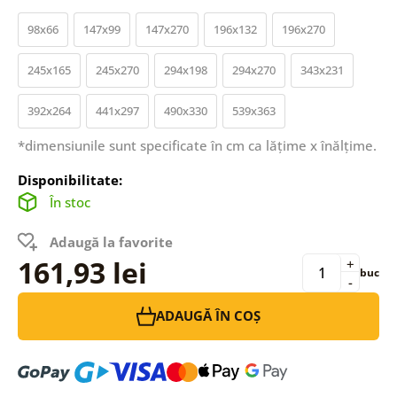
98x66
147x99
147x270
196x132
196x270
245x165
245x270
294x198
294x270
343x231
392x264
441x297
490x330
539x363
*dimensiunile sunt specificate în cm ca lățime x înălțime.
Disponibilitate:
În stoc
Adaugă la favorite
161,93 lei
+
buc
-
ADAUGĂ ÎN COȘ