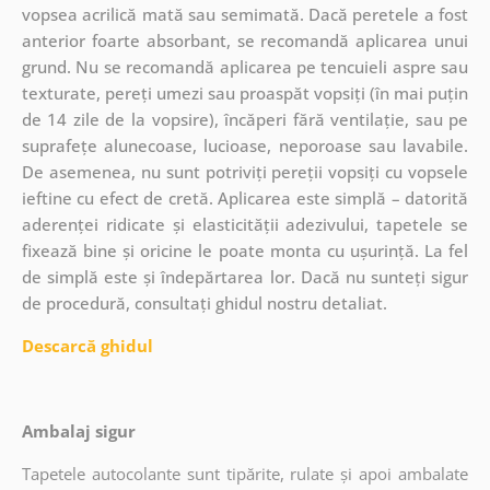
vopsea acrilică mată sau semimată. Dacă peretele a fost
anterior foarte absorbant, se recomandă aplicarea unui
grund. Nu se recomandă aplicarea pe tencuieli aspre sau
texturate, pereți umezi sau proaspăt vopsiți (în mai puțin
de 14 zile de la vopsire), încăperi fără ventilație, sau pe
suprafețe alunecoase, lucioase, neporoase sau lavabile.
De asemenea, nu sunt potriviți pereții vopsiți cu vopsele
ieftine cu efect de cretă. Aplicarea este simplă – datorită
aderenței ridicate și elasticității adezivului, tapetele se
fixează bine și oricine le poate monta cu ușurință. La fel
de simplă este și îndepărtarea lor. Dacă nu sunteți sigur
de procedură, consultați ghidul nostru detaliat.
Descarcă ghidul
Ambalaj sigur
Tapetele autocolante sunt tipărite, rulate și apoi ambalate