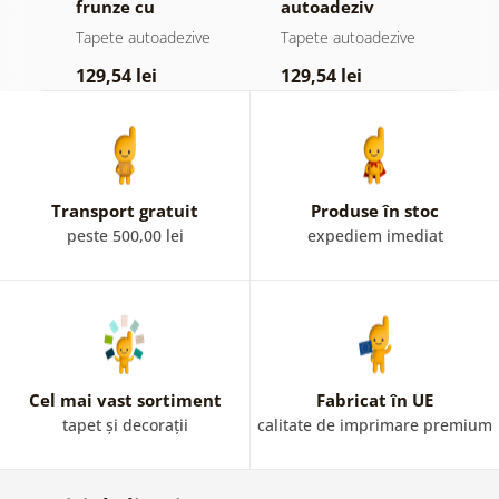
jă
frunze cu
autoadeziv
h
atingere
pădure în ceață
d
e
Tapete autoadezive
Tapete autoadezive
T
pastelată
129,54 lei
129,54 lei
1
Transport gratuit
Produse în stoc
peste 500,00 lei
expediem imediat
Cel mai vast sortiment
Fabricat în UE
tapet și decorații
calitate de imprimare premium