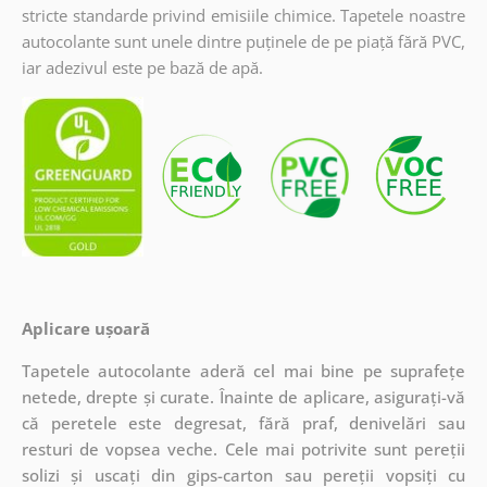
stricte standarde privind emisiile chimice. Tapetele noastre
autocolante sunt unele dintre puținele de pe piață fără PVC,
iar adezivul este pe bază de apă.
Aplicare ușoară
Tapetele autocolante aderă cel mai bine pe suprafețe
netede, drepte și curate. Înainte de aplicare, asigurați-vă
că peretele este degresat, fără praf, denivelări sau
resturi de vopsea veche. Cele mai potrivite sunt pereții
solizi și uscați din gips-carton sau pereții vopsiți cu