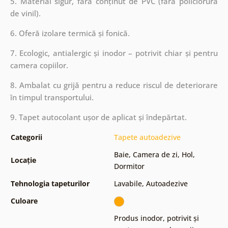
5. Material sigur, fără conținut de PVC (fără policlorură
de vinil).
6. Oferă izolare termică și fonică.
7. Ecologic, antialergic și inodor – potrivit chiar și pentru
camera copiilor.
8. Ambalat cu grijă pentru a reduce riscul de deteriorare
în timpul transportului.
9. Tapet autocolant ușor de aplicat și îndepărtat.
Categorii
Tapete autoadezive
Baie
,
Camera de zi
,
Hol
,
Locație
Dormitor
Tehnologia tapeturilor
Lavabile
,
Autoadezive
Culoare
Produs inodor, potrivit și