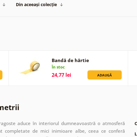
Din aceeași colecție
Bandă de hârtie
În stoc
24,77 lei
ADAUGĂ
metrii
ragoste aduce în interiorul dumneavoastră o atmosferă
C
sunt completate de mici inimioare albe, ceea ce conferă
L