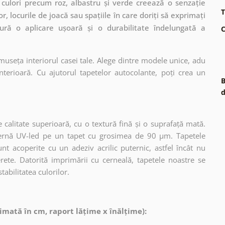
culori precum roz, albastru și verde creează o senzație
T
r, locurile de joacă sau spațiile în care doriți să exprimați
gură o aplicare ușoară și o durabilitate îndelungată a
C
museța interiorul casei tale. Alege dintre modele unice, adu
terioară. Cu ajutorul tapetelor autocolante, poți crea un
B
d
 calitate superioară, cu o textură fină și o suprafață mată.
dernă UV-led pe un tapet cu grosimea de 90 µm. Tapetele
nt acoperite cu un adeziv acrilic puternic, astfel încât nu
erete. Datorită imprimării cu cerneală, tapetele noastre se
tabilitatea culorilor.
imată în cm, raport lățime x înălțime):