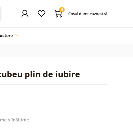
0
Coşul dumneavoastră
ostere
ubeu plin de iubire
ime x înălțime.