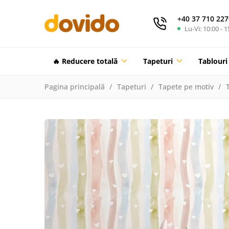
+40 37 710 227
Lu-Vi: 10:00 - 1
🔥 Reducere totalã
Tapeturi
Tablouri
Pagina principală
Tapeturi
Tapete pe motiv