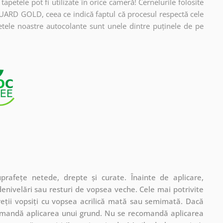
apetele pot fi utilizate în orice cameră! Cernelurile folosite
UARD GOLD, ceea ce indică faptul că procesul respectă cele
etele noastre autocolante sunt unele dintre puținele de pe
rafețe netede, drepte și curate. Înainte de aplicare,
denivelări sau resturi de vopsea veche. Cele mai potrivite
pereții vopsiți cu vopsea acrilică mată sau semimată. Dacă
comandă aplicarea unui grund. Nu se recomandă aplicarea