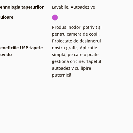
ehnologia tapeturilor
Lavabile
,
Autoadezive
uloare
Produs inodor, potrivit și
pentru camera de copii
,
Proiectate de designerul
eneficiile USP tapete
nostru grafic
,
Aplicație
ovido
simplă, pe care o poate
gestiona oricine
,
Tapetul
autoadeziv cu lipire
puternică