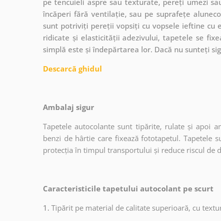
pe tencuieli aspre sau texturate, pereți umezi sau
încăperi fără ventilație, sau pe suprafețe alune
sunt potriviți pereții vopsiți cu vopsele ieftine cu
ridicate și elasticității adezivului, tapetele se fi
simplă este și îndepărtarea lor. Dacă nu sunteți sig
Descarcă ghidul
Ambalaj sigur
Tapetele autocolante sunt tipărite, rulate și apoi a
benzi de hârtie care fixează fototapetul. Tapetele s
protecția în timpul transportului și reduce riscul de 
Caracteristicile tapetului autocolant pe scurt
1.
Tipărit pe material de calitate superioară, cu text