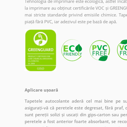
Tehnologia de imprimare este ecologică, astfel încât t
la imprimare au obținut certificările VOC și GREENG
mai stricte standarde privind emisiile chimice. Tap
piață fără PVC, iar adezivul este pe bază de apă.
Aplicare ușoară
Tapetele autocolante aderă cel mai bine pe sup
asigurați-vă că peretele este degresat, fără praf, 
sunt pereții solizi și uscați din gips-carton sau 
peretele a fost anterior foarte absorbant, se re