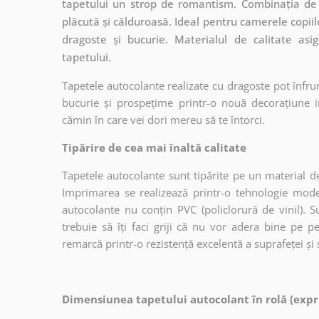
tapetului un strop de romantism. Combinația de 
plăcută și călduroasă. Ideal pentru camerele copiilo
dragoste și bucurie. Materialul de calitate asi
tapetului.
Tapetele autocolante realizate cu dragoste pot înfru
bucurie și prospețime printr-o nouă decorațiune in
cămin în care vei dori mereu să te întorci.
Tipărire de cea mai înaltă calitate
Tapetele autocolante sunt tipărite pe un material de
Imprimarea se realizează printr-o tehnologie mo
autocolante nu conțin PVC (policlorură de vinil). Su
trebuie să îți faci griji că nu vor adera bine pe p
remarcă printr-o rezistență excelentă a suprafeței și s
Dimensiunea tapetului autocolant în rolă (expr