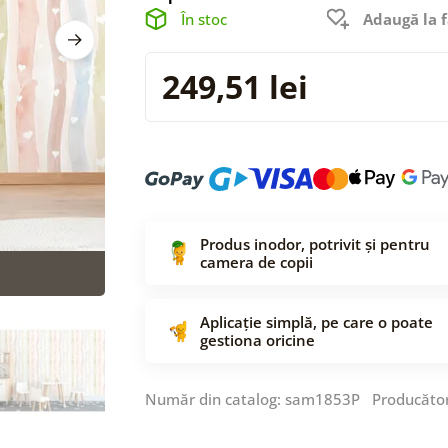
În stoc
Adaugă la f
249,51 lei
Produs inodor, potrivit și pentru
camera de copii
Aplicație simplă, pe care o poate
gestiona oricine
Număr din catalog: sam1853P Producăto