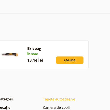
Briceag
În stoc
13,14 lei
ADAUGĂ
ategorii
Tapete autoadezive
ocație
Camera de copii