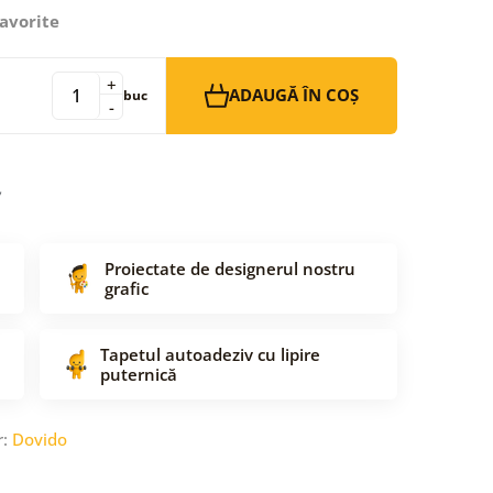
avorite
+
ADAUGĂ ÎN COȘ
buc
-
Proiectate de designerul nostru
grafic
Tapetul autoadeziv cu lipire
puternică
r:
Dovido