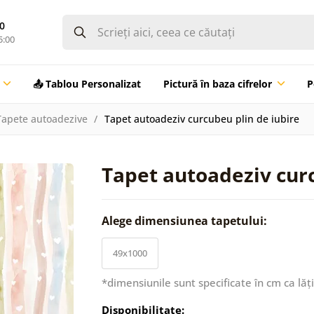
0
5:00
📤 Tablou Personalizat
Pictură în baza cifrelor
P
Tapete autoadezive
Tapet autoadeziv curcubeu plin de iubire
Tapet autoadeziv curc
Alege dimensiunea tapetului:
49x1000
*dimensiunile sunt specificate în cm ca lăț
Disponibilitate: