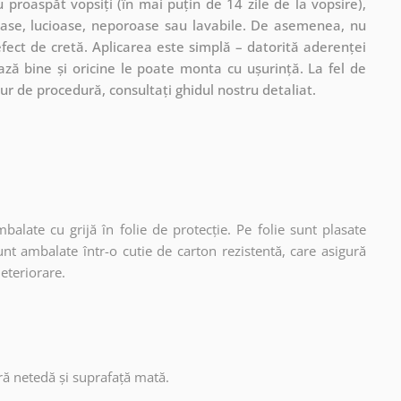
 proaspăt vopsiți (în mai puțin de 14 zile de la vopsire),
coase, lucioase, neporoase sau lavabile. De asemenea, nu
 efect de cretă. Aplicarea este simplă – datorită aderenței
xează bine și oricine le poate monta cu ușurință. La fel de
ur de procedură, consultați ghidul nostru detaliat.
mbalate cu grijă în folie de protecție. Pe folie sunt plasate
unt ambalate într-o cutie de carton rezistentă, care asigură
deteriorare.
ură netedă și suprafață mată.