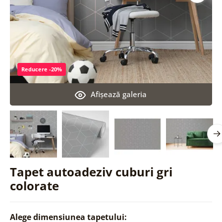
Reducere -20%
Afişează galeria
Tapet autoadeziv cuburi gri
colorate
Alege dimensiunea tapetului: