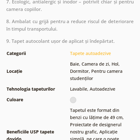
7. Ecologic, antialergic și inodor – potrivit chiar și pentru
camera copiilor.
8. Ambalat cu grijă pentru a reduce riscul de deteriorare
în timpul transportului.
9. Tapet autocolant ușor de aplicat și îndepărtat.
Categorii
Tapete autoadezive
Baie
,
Camera de zi
,
Hol
,
Locație
Dormitor
,
Pentru camera
studenților
Tehnologia tapeturilor
Lavabile
,
Autoadezive
Culoare
Tapetul este format din
benzi cu lățime de 49 cm
,
Proiectate de designerul
Beneficiile USP tapete
nostru grafic
,
Aplicație
dovido
simplă, pe care o poate