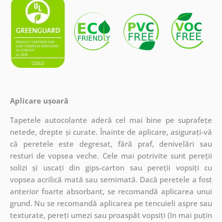
Aplicare ușoară
Tapetele autocolante aderă cel mai bine pe suprafețe
netede, drepte și curate. Înainte de aplicare, asigurați-vă
că peretele este degresat, fără praf, denivelări sau
resturi de vopsea veche. Cele mai potrivite sunt pereții
solizi și uscați din gips-carton sau pereții vopsiți cu
vopsea acrilică mată sau semimată. Dacă peretele a fost
anterior foarte absorbant, se recomandă aplicarea unui
grund. Nu se recomandă aplicarea pe tencuieli aspre sau
texturate, pereți umezi sau proaspăt vopsiți (în mai puțin