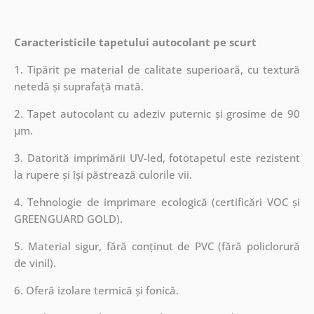
Caracteristicile tapetului autocolant pe scurt
1. Tipărit pe material de calitate superioară, cu textură
netedă și suprafață mată.
2. Tapet autocolant cu adeziv puternic și grosime de 90
µm.
3. Datorită imprimării UV-led, fototapetul este rezistent
la rupere și își păstrează culorile vii.
4. Tehnologie de imprimare ecologică (certificări VOC și
GREENGUARD GOLD).
5. Material sigur, fără conținut de PVC (fără policlorură
de vinil).
6. Oferă izolare termică și fonică.