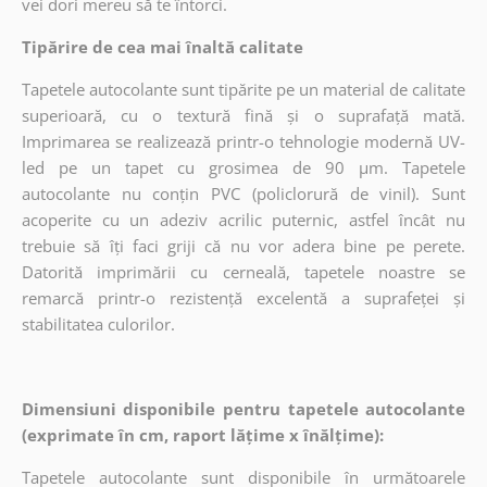
vei dori mereu să te întorci.
Tipărire de cea mai înaltă calitate
Tapetele autocolante sunt tipărite pe un material de calitate
superioară, cu o textură fină și o suprafață mată.
Imprimarea se realizează printr-o tehnologie modernă UV-
led pe un tapet cu grosimea de 90 µm. Tapetele
autocolante nu conțin PVC (policlorură de vinil). Sunt
acoperite cu un adeziv acrilic puternic, astfel încât nu
trebuie să îți faci griji că nu vor adera bine pe perete.
Datorită imprimării cu cerneală, tapetele noastre se
remarcă printr-o rezistență excelentă a suprafeței și
stabilitatea culorilor.
Dimensiuni disponibile pentru tapetele autocolante
(exprimate în cm, raport lățime x înălțime):
Tapetele autocolante sunt disponibile în următoarele