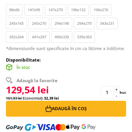
98x66
147x99
147x270
196x132
196x270
245x165
245x270
294x198
294x270
343x231
392x264
441x297
490x330
539x363
*dimensiunile sunt specificate în cm ca lățime x înălțime.
Disponibilitate:
În stoc
Adaugă la favorite
129,54 lei
+
buc
-
161,93 lei
Economisiți
32,39 lei
ADAUGĂ ÎN COȘ