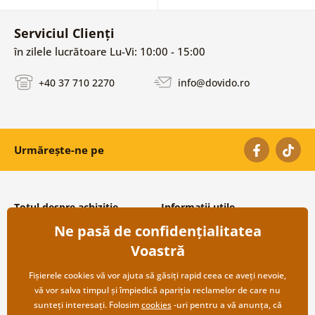
Serviciul Clienți
în zilele lucrătoare Lu-Vi: 10:00 - 15:00
+40 37 710 2270
info@dovido.ro
Urmărește-ne pe
Totul despre achiziție
Informații utile
Ne pasă de confidențialitatea
Condiții și termeni generali
Despre noi
Protecția datelor personale
Întrebări frecvente
Voastră
Transport și modalități de plată
Contacte
Returnare
Cooperare angro
Fișierele cookies vă vor ajuta să găsiți rapid ceea ce aveți nevoie,
vă vor salva timpul și împiedică apariția reclamelor de care nu
sunteți interesați. Folosim
cookies
-uri pentru a vă anunța, că