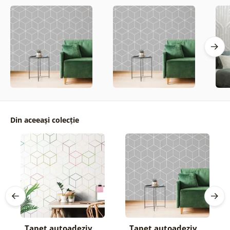
Din aceeași colecție
Tapet autoadeziv
Tapet autoadeziv