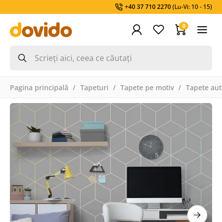
+40 37 710 2270
(Lu-Vi: 10 - 15)
0
Pagina principală
Tapeturi
Tapete pe motiv
Tapete aut