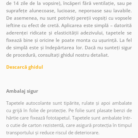
de 14 zile de la vopsire), încăperi fără ventilație, sau pe
suprafețe alunecoase, lucioase, neporoase sau lavabile.
De asemenea, nu sunt potriviți pereții vopsiți cu vopsele
ieftine cu efect de cretă. Aplicarea este simplă – datorită
aderenței ridicate și elasticității adezivului, tapetele se
fixează bine și oricine le poate monta cu ușurință. La fel
de simplă este și îndepărtarea lor. Dacă nu sunteți sigur
de procedură, consultați ghidul nostru detaliat.
Descarcă ghidul
Ambalaj sigur
Tapetele autocolante sunt tipărite, rulate și apoi ambalate
cu grijă în folie de protecție. Pe folie sunt plasate benzi de
hârtie care fixează fototapetul. Tapetele sunt ambalate într-
o cutie de carton rezistentă, care asigură protecția în timpul
transportului și reduce riscul de deteriorare.