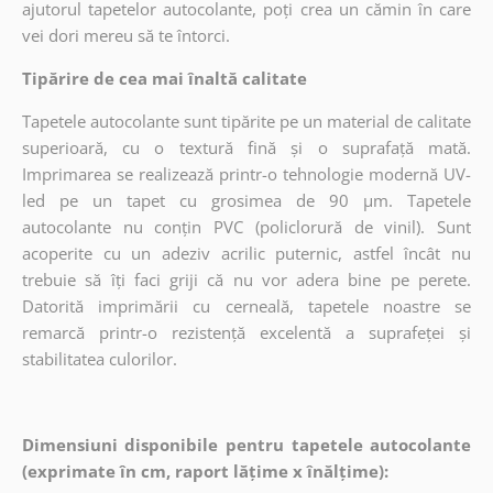
ajutorul tapetelor autocolante, poți crea un cămin în care
vei dori mereu să te întorci.
Tipărire de cea mai înaltă calitate
Tapetele autocolante sunt tipărite pe un material de calitate
superioară, cu o textură fină și o suprafață mată.
Imprimarea se realizează printr-o tehnologie modernă UV-
led pe un tapet cu grosimea de 90 µm. Tapetele
autocolante nu conțin PVC (policlorură de vinil). Sunt
acoperite cu un adeziv acrilic puternic, astfel încât nu
trebuie să îți faci griji că nu vor adera bine pe perete.
Datorită imprimării cu cerneală, tapetele noastre se
remarcă printr-o rezistență excelentă a suprafeței și
stabilitatea culorilor.
Dimensiuni disponibile pentru tapetele autocolante
(exprimate în cm, raport lățime x înălțime):