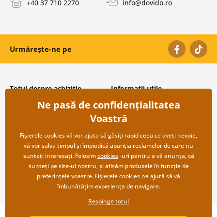
+40 37 710 2270
info@dovido.ro
Urmărește-ne pe
Totul despre achiziție
Informații utile
Ne pasă de confidențialitatea
Condiții și termeni generali
Despre noi
Protecția datelor personale
Întrebări frecvente
Voastră
Transport și modalități de plată
Contacte
Returnare
Cooperare angro
Fișierele cookies vă vor ajuta să găsiți rapid ceea ce aveți nevoie,
vă vor salva timpul și împiedică apariția reclamelor de care nu
sunteți interesați. Folosim
cookies
-uri pentru a vă anunța, că
sunteți pe site-ul nostru, și afișăm produsele în funcție de
preferințele voastre. Fișierele cookies ne ajută să vă
îmbunătățim experiența de navigare.
Respinge totul