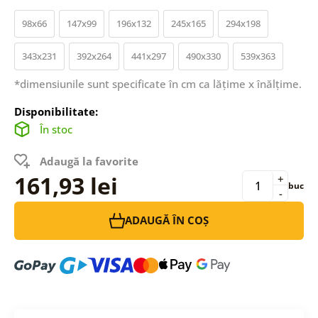
98x66
147x99
196x132
245x165
294x198
343x231
392x264
441x297
490x330
539x363
*dimensiunile sunt specificate în cm ca lățime x înălțime.
Disponibilitate:
În stoc
Adaugă la favorite
161,93 lei
+
buc
-
ADAUGĂ ÎN COȘ