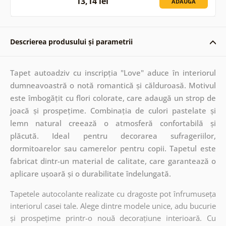
13,14 lei
ADAUGĂ
Descrierea produsului și parametrii
Tapet autoadziv cu inscripția "Love" aduce în interiorul
dumneavoastră o notă romantică și călduroasă. Motivul
este îmbogățit cu flori colorate, care adaugă un strop de
joacă și prospețime. Combinația de culori pastelate și
lemn natural creează o atmosferă confortabilă și
plăcută. Ideal pentru decorarea sufrageriilor,
dormitoarelor sau camerelor pentru copii. Tapetul este
fabricat dintr-un material de calitate, care garantează o
aplicare ușoară și o durabilitate îndelungată.
Tapetele autocolante realizate cu dragoste pot înfrumuseța
interiorul casei tale. Alege dintre modele unice, adu bucurie
și prospețime printr-o nouă decorațiune interioară. Cu