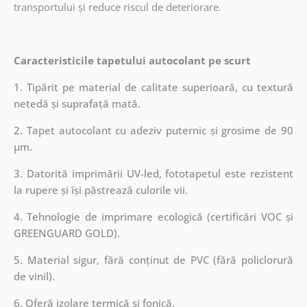
transportului și reduce riscul de deteriorare.
Caracteristicile tapetului autocolant pe scurt
1. Tipărit pe material de calitate superioară, cu textură
netedă și suprafață mată.
2. Tapet autocolant cu adeziv puternic și grosime de 90
µm.
3. Datorită imprimării UV-led, fototapetul este rezistent
la rupere și își păstrează culorile vii.
4. Tehnologie de imprimare ecologică (certificări VOC și
GREENGUARD GOLD).
5. Material sigur, fără conținut de PVC (fără policlorură
de vinil).
6. Oferă izolare termică și fonică.