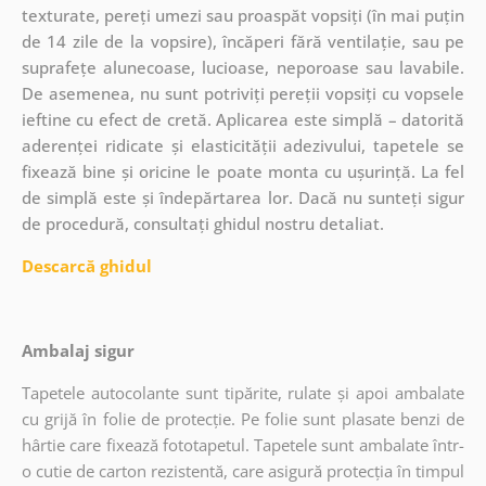
texturate, pereți umezi sau proaspăt vopsiți (în mai puțin
de 14 zile de la vopsire), încăperi fără ventilație, sau pe
suprafețe alunecoase, lucioase, neporoase sau lavabile.
De asemenea, nu sunt potriviți pereții vopsiți cu vopsele
ieftine cu efect de cretă. Aplicarea este simplă – datorită
aderenței ridicate și elasticității adezivului, tapetele se
fixează bine și oricine le poate monta cu ușurință. La fel
de simplă este și îndepărtarea lor. Dacă nu sunteți sigur
de procedură, consultați ghidul nostru detaliat.
Descarcă ghidul
Ambalaj sigur
Tapetele autocolante sunt tipărite, rulate și apoi ambalate
cu grijă în folie de protecție. Pe folie sunt plasate benzi de
hârtie care fixează fototapetul. Tapetele sunt ambalate într-
o cutie de carton rezistentă, care asigură protecția în timpul