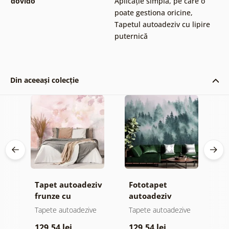
dovido
Aplicație simplă, pe care o
poate gestiona oricine
,
Tapetul autoadeziv cu lipire
puternică
Din aceeași colecție
Tapet autoadeziv
Fototapet
T
jă
frunze cu
autoadeziv
h
atingere
pădure în ceață
d
e
Tapete autoadezive
Tapete autoadezive
T
pastelată
129,54 lei
129,54 lei
1