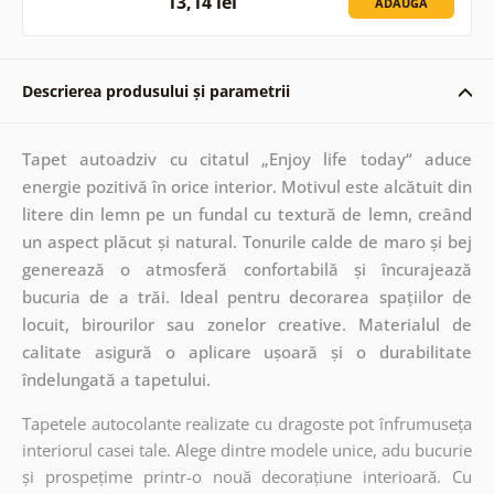
13,14 lei
ADAUGĂ
Descrierea produsului și parametrii
Tapet autoadziv cu citatul „Enjoy life today“ aduce
energie pozitivă în orice interior. Motivul este alcătuit din
litere din lemn pe un fundal cu textură de lemn, creând
un aspect plăcut și natural. Tonurile calde de maro și bej
generează o atmosferă confortabilă și încurajează
bucuria de a trăi. Ideal pentru decorarea spațiilor de
locuit, birourilor sau zonelor creative. Materialul de
calitate asigură o aplicare ușoară și o durabilitate
îndelungată a tapetului.
Tapetele autocolante realizate cu dragoste pot înfrumuseța
interiorul casei tale. Alege dintre modele unice, adu bucurie
și prospețime printr-o nouă decorațiune interioară. Cu