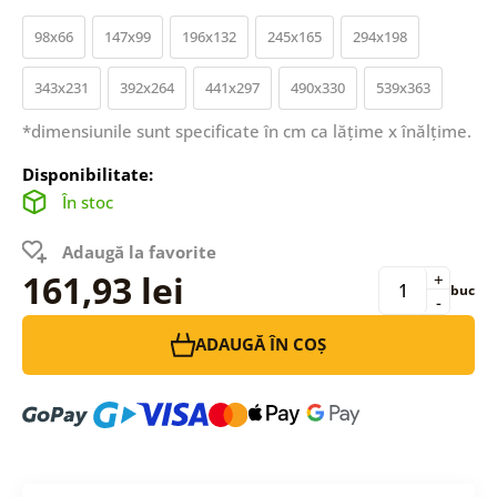
98x66
147x99
196x132
245x165
294x198
343x231
392x264
441x297
490x330
539x363
*dimensiunile sunt specificate în cm ca lățime x înălțime.
Disponibilitate:
În stoc
Adaugă la favorite
161,93 lei
+
buc
-
ADAUGĂ ÎN COȘ