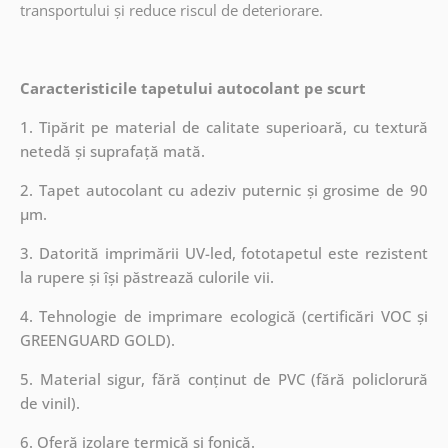
transportului și reduce riscul de deteriorare.
Caracteristicile tapetului autocolant pe scurt
1. Tipărit pe material de calitate superioară, cu textură
netedă și suprafață mată.
2. Tapet autocolant cu adeziv puternic și grosime de 90
µm.
3. Datorită imprimării UV-led, fototapetul este rezistent
la rupere și își păstrează culorile vii.
4. Tehnologie de imprimare ecologică (certificări VOC și
GREENGUARD GOLD).
5. Material sigur, fără conținut de PVC (fără policlorură
de vinil).
6. Oferă izolare termică și fonică.