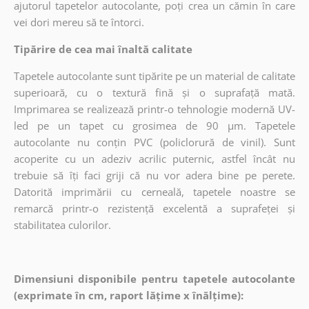
ajutorul tapetelor autocolante, poți crea un cămin în care
vei dori mereu să te întorci.
Tipărire de cea mai înaltă calitate
Tapetele autocolante sunt tipărite pe un material de calitate
superioară, cu o textură fină și o suprafață mată.
Imprimarea se realizează printr-o tehnologie modernă UV-
led pe un tapet cu grosimea de 90 µm. Tapetele
autocolante nu conțin PVC (policlorură de vinil). Sunt
acoperite cu un adeziv acrilic puternic, astfel încât nu
trebuie să îți faci griji că nu vor adera bine pe perete.
Datorită imprimării cu cerneală, tapetele noastre se
remarcă printr-o rezistență excelentă a suprafeței și
stabilitatea culorilor.
Dimensiuni disponibile pentru tapetele autocolante
(exprimate în cm, raport lățime x înălțime):