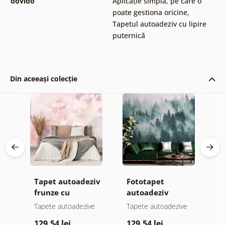
dovido
Aplicație simplă, pe care o
poate gestiona oricine
,
Tapetul autoadeziv cu lipire
puternică
Din aceeași colecție
Tapet autoadeziv
Fototapet
T
frunze cu
autoadeziv
h
atingere
pădure în ceață
d
e
Tapete autoadezive
Tapete autoadezive
T
pastelată
129,54 lei
129,54 lei
1