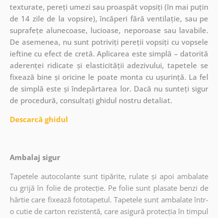
texturate, pereți umezi sau proaspăt vopsiți (în mai puțin
de 14 zile de la vopsire), încăperi fără ventilație, sau pe
suprafețe alunecoase, lucioase, neporoase sau lavabile.
De asemenea, nu sunt potriviți pereții vopsiți cu vopsele
ieftine cu efect de cretă. Aplicarea este simplă – datorită
aderenței ridicate și elasticității adezivului, tapetele se
fixează bine și oricine le poate monta cu ușurință. La fel
de simplă este și îndepărtarea lor. Dacă nu sunteți sigur
de procedură, consultați ghidul nostru detaliat.
Descarcă ghidul
Ambalaj sigur
Tapetele autocolante sunt tipărite, rulate și apoi ambalate
cu grijă în folie de protecție. Pe folie sunt plasate benzi de
hârtie care fixează fototapetul. Tapetele sunt ambalate într-
o cutie de carton rezistentă, care asigură protecția în timpul