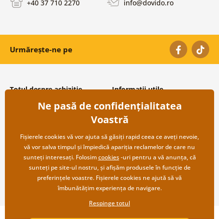
+40 37 710 2270
info@dovido.ro
Urmărește-ne pe
Totul despre achiziție
Informații utile
Ne pasă de confidențialitatea
Condiții și termeni generali
Despre noi
Protecția datelor personale
Întrebări frecvente
Voastră
Transport și modalități de plată
Contacte
Returnare
Cooperare angro
Fișierele cookies vă vor ajuta să găsiți rapid ceea ce aveți nevoie,
vă vor salva timpul și împiedică apariția reclamelor de care nu
sunteți interesați. Folosim
cookies
-uri pentru a vă anunța, că
sunteți pe site-ul nostru, și afișăm produsele în funcție de
preferințele voastre. Fișierele cookies ne ajută să vă
îmbunătățim experiența de navigare.
Respinge totul