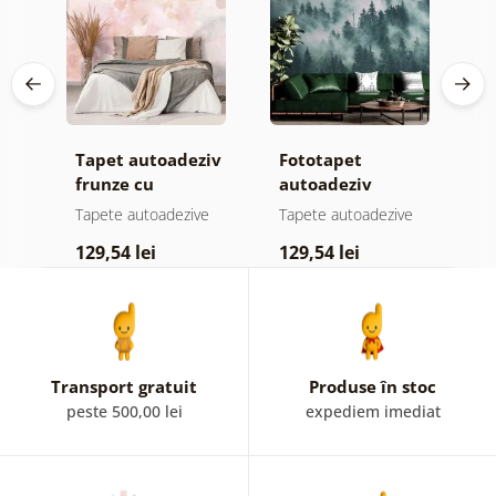
Tapet autoadeziv
Fototapet
T
jă
frunze cu
autoadeziv
f
atingere
pădure în ceață
n
e
Tapete autoadezive
Tapete autoadezive
T
pastelată
c
129,54 lei
129,54 lei
1
Transport gratuit
Produse în stoc
peste 500,00 lei
expediem imediat