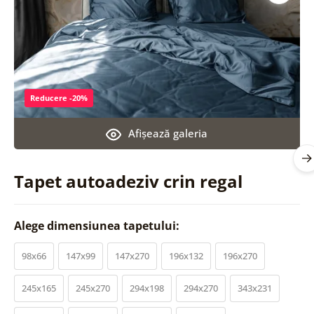
Reducere -20%
Afişează galeria
Tapet autoadeziv crin regal
Alege dimensiunea tapetului:
98x66
147x99
147x270
196x132
196x270
245x165
245x270
294x198
294x270
343x231