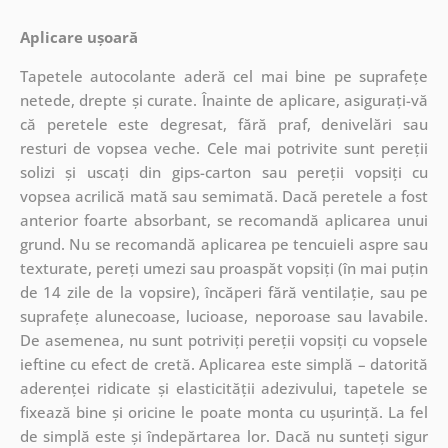
Aplicare ușoară
Tapetele autocolante aderă cel mai bine pe suprafețe
netede, drepte și curate. Înainte de aplicare, asigurați-vă
că peretele este degresat, fără praf, denivelări sau
resturi de vopsea veche. Cele mai potrivite sunt pereții
solizi și uscați din gips-carton sau pereții vopsiți cu
vopsea acrilică mată sau semimată. Dacă peretele a fost
anterior foarte absorbant, se recomandă aplicarea unui
grund. Nu se recomandă aplicarea pe tencuieli aspre sau
texturate, pereți umezi sau proaspăt vopsiți (în mai puțin
de 14 zile de la vopsire), încăperi fără ventilație, sau pe
suprafețe alunecoase, lucioase, neporoase sau lavabile.
De asemenea, nu sunt potriviți pereții vopsiți cu vopsele
ieftine cu efect de cretă. Aplicarea este simplă – datorită
aderenței ridicate și elasticității adezivului, tapetele se
fixează bine și oricine le poate monta cu ușurință. La fel
de simplă este și îndepărtarea lor. Dacă nu sunteți sigur