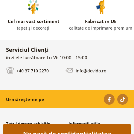
Cel mai vast sortiment
Fabricat în UE
tapet și decorații
calitate de imprimare premium
Serviciul Clienți
în zilele lucrătoare Lu-Vi: 10:00 - 15:00
+40 37 710 2270
info@dovido.ro
Urmărește-ne pe
Totul despre achiziție
Informații utile
Ne pasă de confidențialitatea
Condiții și termeni generali
Despre noi