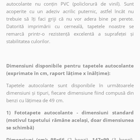
autocolante nu conțin PVC (policlorură de vinil). Sunt
acoperite cu un adeziv acrilic puternic, astfel încât nu
trebuie să îți faci griji că nu vor adera bine pe perete.
Datorită imprimării cu cerneală, tapetele noastre se
remarcă printr-o rezistență excelentă a suprafeței și
stabilitatea culorilor.
Dimensiuni disponibile pentru tapetele autocolante
(exprimate în cm, raport lățime x înălțime):
Tapetele autocolante sunt disponibile în următoarele
dimensiuni și tipuri, fiecare dimensiune fiind compusă din
benzi cu lățimea de 49 cm.
1) Fototapete autocolante - dimensiuni standard
(motivul tapetului rămâne același, doar dimensiunea
se schimbă)
Dimensiuni (cm): 98x66
(2 benzi),
147x99
(3 benzi),