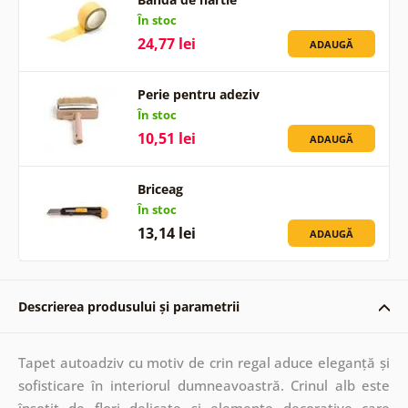
În stoc
24,77 lei
ADAUGĂ
Perie pentru adeziv
În stoc
10,51 lei
ADAUGĂ
Briceag
În stoc
13,14 lei
ADAUGĂ
Descrierea produsului și parametrii
Tapet autoadziv cu motiv de crin regal aduce eleganță și
sofisticare în interiorul dumneavoastră. Crinul alb este
însoțit de flori delicate și elemente decorative care