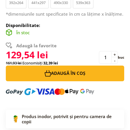
392x264
441x297
490x330
539x363
*dimensiunile sunt specificate în cm ca lățime x înălțime.
Disponibilitate:
În stoc
Adaugă la favorite
129,54 lei
+
buc
-
161,93 lei
Economisiți
32,39 lei
ADAUGĂ ÎN COȘ
Produs inodor, potrivit și pentru camera de
copii