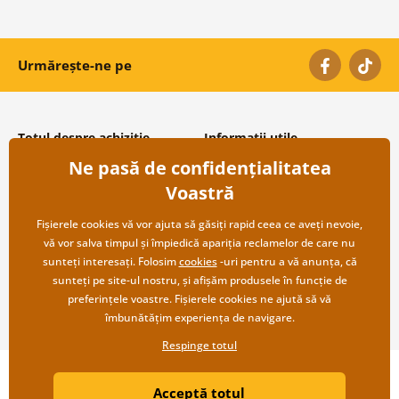
Urmărește-ne pe
Totul despre achiziție
Informații utile
Ne pasă de confidențialitatea
Condiții și termeni generali
Despre noi
Protecția datelor personale
Întrebări frecvente
Voastră
Transport și modalități de plată
Contacte
Returnare
Cooperare angro
Fișierele cookies vă vor ajuta să găsiți rapid ceea ce aveți nevoie,
vă vor salva timpul și împiedică apariția reclamelor de care nu
sunteți interesați. Folosim
cookies
-uri pentru a vă anunța, că
sunteți pe site-ul nostru, și afișăm produsele în funcție de
preferințele voastre. Fișierele cookies ne ajută să vă
îmbunătățim experiența de navigare.
Respinge totul
Copyright ©2019 © Dovido.ro.
Acceptă totul
Webdesign
Litvanyi.sk
| Magazinul online a fost creat de