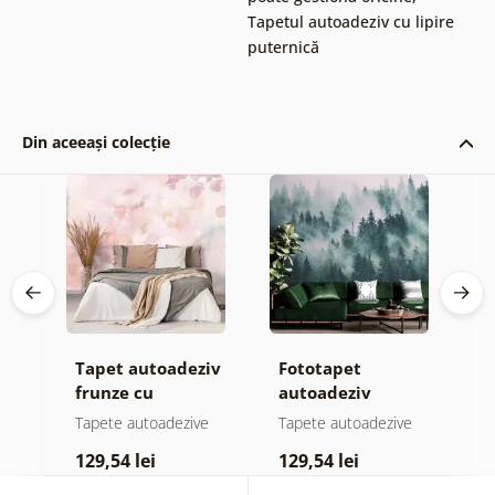
Tapetul autoadeziv cu lipire
puternică
Din aceeași colecție
iv
Tapet autoadeziv
Fototapet
T
el
frunze cu
autoadeziv
f
atingere
pădure în ceață
n
e
Tapete autoadezive
Tapete autoadezive
T
pastelată
c
129,54 lei
129,54 lei
1