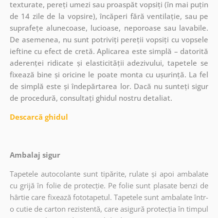
texturate, pereți umezi sau proaspăt vopsiți (în mai puțin
de 14 zile de la vopsire), încăperi fără ventilație, sau pe
suprafețe alunecoase, lucioase, neporoase sau lavabile.
De asemenea, nu sunt potriviți pereții vopsiți cu vopsele
ieftine cu efect de cretă. Aplicarea este simplă – datorită
aderenței ridicate și elasticității adezivului, tapetele se
fixează bine și oricine le poate monta cu ușurință. La fel
de simplă este și îndepărtarea lor. Dacă nu sunteți sigur
de procedură, consultați ghidul nostru detaliat.
Descarcă ghidul
Ambalaj sigur
Tapetele autocolante sunt tipărite, rulate și apoi ambalate
cu grijă în folie de protecție. Pe folie sunt plasate benzi de
hârtie care fixează fototapetul. Tapetele sunt ambalate într-
o cutie de carton rezistentă, care asigură protecția în timpul