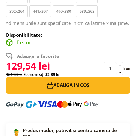
392x264
441x297
490x330
539x363
*dimensiunile sunt specificate în cm ca lățime x înălțime.
Disponibilitate:
În stoc
Adaugă la favorite
129,54 lei
+
buc
-
161,93 lei
Economisiți
32,39 lei
ADAUGĂ ÎN COȘ
Produs inodor, potrivit și pentru camera de
copii