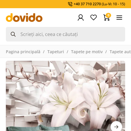
+40 37 710 2270
(Lu-Vi: 10 - 15)
0
Pagina principală
Tapeturi
Tapete pe motiv
Tapete aut