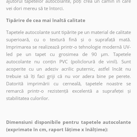
ajutorul tapetelor autocolante, poți crea un cămin în care
vei dori mereu să te întorci.
Tipărire de cea mai înaltă calitate
Tapetele autocolante sunt tipărite pe un material de calitate
superioară, cu o textură fină și o suprafață mată.
Imprimarea se realizează printr-o tehnologie modernă UV-
led pe un tapet cu grosimea de 90 µm. Tapetele
autocolante nu conțin PVC (policlorură de vinil). Sunt
acoperite cu un adeziv acrilic puternic, astfel încât nu
trebuie să îți faci griji că nu vor adera bine pe perete.
Datorită imprimării cu cerneală, tapetele noastre se
remarcă printr-o rezistență excelentă a suprafeței și
stabilitatea culorilor.
Dimensiuni disponibile pentru tapetele autocolante
(exprimate în cm, raport lățime x înălțime):