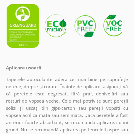
Aplicare ușoară
Tapetele autocolante aderă cel mai bine pe suprafețe
netede, drepte și curate. Înainte de aplicare, asigurați-vă
că peretele este degresat, fără praf, denivelări sau
resturi de vopsea veche. Cele mai potrivite sunt pereții
solizi și uscați din gips-carton sau pereții vopsiți cu
vopsea acrilică mată sau semimată. Dacă peretele a fost
anterior foarte absorbant, se recomandă aplicarea unui
grund. Nu se recomandă aplicarea pe tencuieli aspre sau