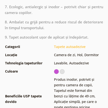
7. Ecologic, antialergic și inodor – potrivit chiar și pentru
camera copiilor.
8. Ambalat cu grijă pentru a reduce riscul de deteriorare
în timpul transportului.
9. Tapet autocolant ușor de aplicat și îndepărtat.
Categorii
Tapete autoadezive
Locație
Camera de zi
,
Hol
,
Dormitor
Tehnologia tapeturilor
Lavabile
,
Autoadezive
Culoare
Produs inodor, potrivit și
pentru camera de copii
,
Tapetul este format din
Beneficiile USP tapete
benzi cu lățime de 49 cm
,
dovido
Aplicație simplă, pe care o
poate gestiona oricine
,