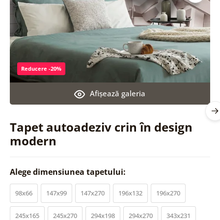
Reducere -20%
Afişează galeria
Tapet autoadeziv crin în design
modern
Alege dimensiunea tapetului:
98x66
147x99
147x270
196x132
196x270
245x165
245x270
294x198
294x270
343x231