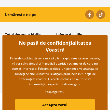
Urmărește-ne pe
Totul despre achiziție
Informații utile
Ne pasă de confidențialitatea
Condiții și termeni generali
Despre noi
Protecția datelor personale
Întrebări frecvente
Voastră
Transport și modalități de plată
Contacte
Returnare
Cooperare angro
Fișierele cookies vă vor ajuta să găsiți rapid ceea ce aveți nevoie,
vă vor salva timpul și împiedică apariția reclamelor de care nu
sunteți interesați. Folosim
cookies
-uri pentru a vă anunța, că
sunteți pe site-ul nostru, și afișăm produsele în funcție de
preferințele voastre. Fișierele cookies ne ajută să vă
îmbunătățim experiența de navigare.
Respinge totul
Copyright ©2019 © Dovido.ro.
Acceptă totul
Webdesign
Litvanyi.sk
| Magazinul online a fost creat de