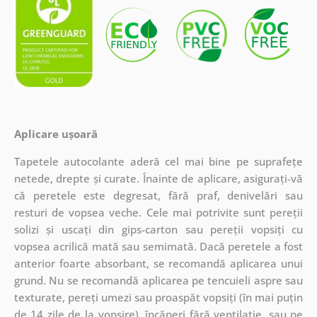
Aplicare ușoară
Tapetele autocolante aderă cel mai bine pe suprafețe
netede, drepte și curate. Înainte de aplicare, asigurați-vă
că peretele este degresat, fără praf, denivelări sau
resturi de vopsea veche. Cele mai potrivite sunt pereții
solizi și uscați din gips-carton sau pereții vopsiți cu
vopsea acrilică mată sau semimată. Dacă peretele a fost
anterior foarte absorbant, se recomandă aplicarea unui
grund. Nu se recomandă aplicarea pe tencuieli aspre sau
texturate, pereți umezi sau proaspăt vopsiți (în mai puțin
de 14 zile de la vopsire), încăperi fără ventilație, sau pe