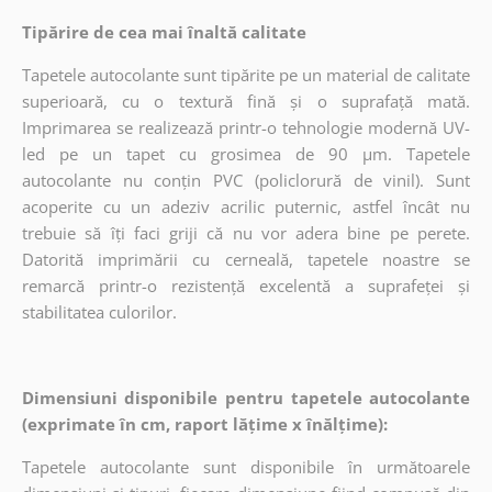
Tipărire de cea mai înaltă calitate
Tapetele autocolante sunt tipărite pe un material de calitate
superioară, cu o textură fină și o suprafață mată.
Imprimarea se realizează printr-o tehnologie modernă UV-
led pe un tapet cu grosimea de 90 µm. Tapetele
autocolante nu conțin PVC (policlorură de vinil). Sunt
acoperite cu un adeziv acrilic puternic, astfel încât nu
trebuie să îți faci griji că nu vor adera bine pe perete.
Datorită imprimării cu cerneală, tapetele noastre se
remarcă printr-o rezistență excelentă a suprafeței și
stabilitatea culorilor.
Dimensiuni disponibile pentru tapetele autocolante
(exprimate în cm, raport lățime x înălțime):
Tapetele autocolante sunt disponibile în următoarele