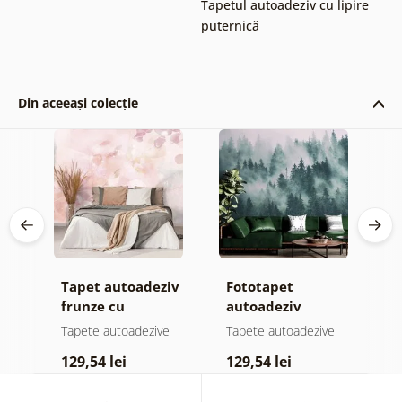
Tapetul autoadeziv cu lipire
puternică
Din aceeași colecție
Tapet autoadeziv
Fototapet
T
ul
frunze cu
autoadeziv
h
atingere
pădure în ceață
d
e
Tapete autoadezive
Tapete autoadezive
T
pastelată
129,54 lei
129,54 lei
1