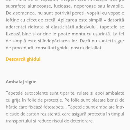
suprafețe alunecoase, lucioase, neporoase sau lavabile.
De asemenea, nu sunt potriviți pereții vopsiți cu vopsele
ieftine cu efect de cretă. Aplicarea este simplă – datorită
aderenței ridicate și elasticității adezivului, tapetele se
fixează bine și oricine le poate monta cu ușurință. La fel
de simplă este și îndepărtarea lor. Dacă nu sunteți sigur
de procedură, consultați ghidul nostru detaliat.
Descarcă ghidul
Ambalaj sigur
Tapetele autocolante sunt tipărite, rulate și apoi ambalate
cu grijă în folie de protecție. Pe folie sunt plasate benzi de
hârtie care fixează fototapetul. Tapetele sunt ambalate într-
o cutie de carton rezistentă, care asigură protecția în timpul
transportului și reduce riscul de deteriorare.