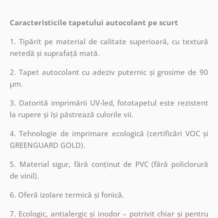
Caracteristicile tapetului autocolant pe scurt
1. Tipărit pe material de calitate superioară, cu textură
netedă și suprafață mată.
2. Tapet autocolant cu adeziv puternic și grosime de 90
µm.
3. Datorită imprimării UV-led, fototapetul este rezistent
la rupere și își păstrează culorile vii.
4. Tehnologie de imprimare ecologică (certificări VOC și
GREENGUARD GOLD).
5. Material sigur, fără conținut de PVC (fără policlorură
de vinil).
6. Oferă izolare termică și fonică.
7. Ecologic, antialergic și inodor – potrivit chiar și pentru