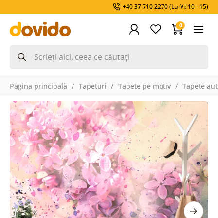
+40 37 710 2270
(Lu-Vi: 10 - 15)
0
Pagina principală
Tapeturi
Tapete pe motiv
Tapete aut