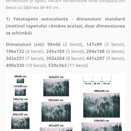
dimensiuni și tipuri, fiecare dimensiune fiind compusă din
benzi cu lățimea de 49 cm.
1) Fototapete autocolante - dimensiuni standard
(motivul tapetului rămâne același, doar dimensiunea
se schimbă)
Dimensiuni (cm): 98x66
(2 benzi),
147x99
(3 benzi),
196x132
(4 benzi),
245x165
(5 benzi),
294x198
(6 benzi),
343x231
(7 benzi),
392x264
(8 benzi),
441x297
(9 benzi),
490x330
(10 benzi),
539x363
(11 benzi)