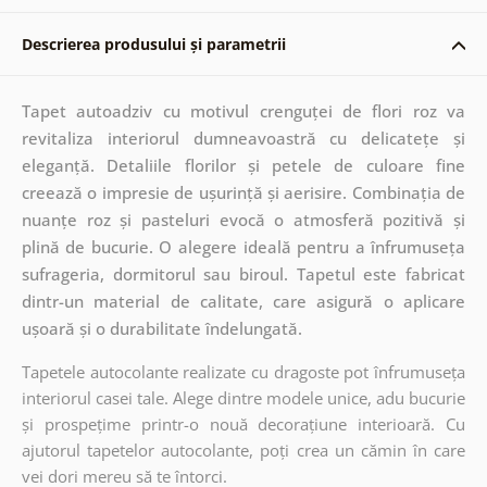
Descrierea produsului și parametrii
Tapet autoadziv cu motivul crenguței de flori roz va
revitaliza interiorul dumneavoastră cu delicatețe și
eleganță. Detaliile florilor și petele de culoare fine
creează o impresie de ușurință și aerisire. Combinația de
nuanțe roz și pasteluri evocă o atmosferă pozitivă și
plină de bucurie. O alegere ideală pentru a înfrumuseța
sufrageria, dormitorul sau biroul. Tapetul este fabricat
dintr-un material de calitate, care asigură o aplicare
ușoară și o durabilitate îndelungată.
Tapetele autocolante realizate cu dragoste pot înfrumuseța
interiorul casei tale. Alege dintre modele unice, adu bucurie
și prospețime printr-o nouă decorațiune interioară. Cu
ajutorul tapetelor autocolante, poți crea un cămin în care
vei dori mereu să te întorci.