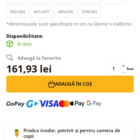
392x264
441x297
490x330
539x363
*dimensiunile sunt specificate în cm ca lățime x înălțime.
Disponibilitate:
În stoc
Adaugă la favorite
161,93 lei
+
buc
-
ADAUGĂ ÎN COȘ
Produs inodor, potrivit și pentru camera de
copii