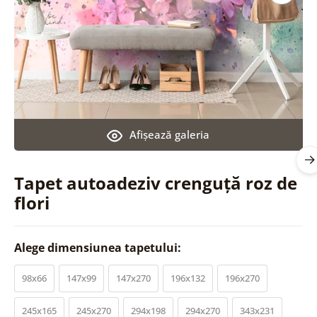
Afişează galeria
Tapet autoadeziv crenguță roz de
flori
Alege dimensiunea tapetului:
98x66
147x99
147x270
196x132
196x270
245x165
245x270
294x198
294x270
343x231