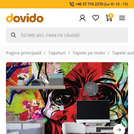
+40 37 710 2270
(Lu-Vi: 10 - 15)
0
Pagina principală
Tapeturi
Tapete pe motiv
Tapete aut