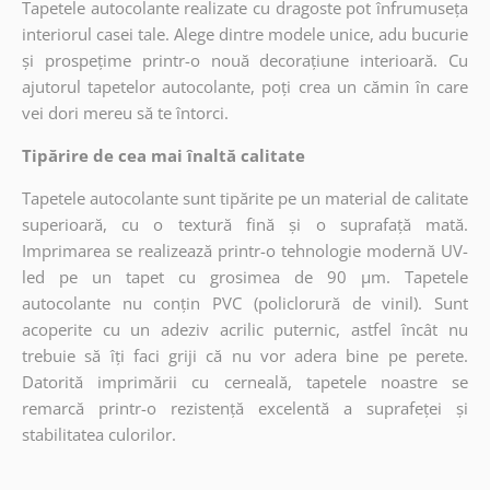
Tapetele autocolante realizate cu dragoste pot înfrumuseța
interiorul casei tale. Alege dintre modele unice, adu bucurie
și prospețime printr-o nouă decorațiune interioară. Cu
ajutorul tapetelor autocolante, poți crea un cămin în care
vei dori mereu să te întorci.
Tipărire de cea mai înaltă calitate
Tapetele autocolante sunt tipărite pe un material de calitate
superioară, cu o textură fină și o suprafață mată.
Imprimarea se realizează printr-o tehnologie modernă UV-
led pe un tapet cu grosimea de 90 µm. Tapetele
autocolante nu conțin PVC (policlorură de vinil). Sunt
acoperite cu un adeziv acrilic puternic, astfel încât nu
trebuie să îți faci griji că nu vor adera bine pe perete.
Datorită imprimării cu cerneală, tapetele noastre se
remarcă printr-o rezistență excelentă a suprafeței și
stabilitatea culorilor.