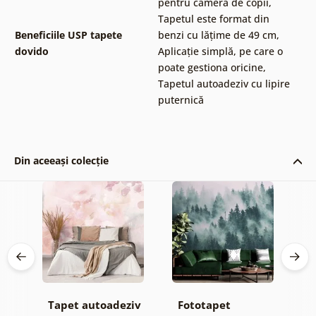
pentru camera de copii
,
Tapetul este format din
Beneficiile USP tapete
benzi cu lățime de 49 cm
,
dovido
Aplicație simplă, pe care o
poate gestiona oricine
,
Tapetul autoadeziv cu lipire
puternică
Din aceeași colecție
Tapet autoadeziv
Fototapet
T