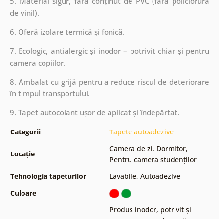
5. Material sigur, fără conținut de PVC (fără policlorură
de vinil).
6. Oferă izolare termică și fonică.
7. Ecologic, antialergic și inodor – potrivit chiar și pentru
camera copiilor.
8. Ambalat cu grijă pentru a reduce riscul de deteriorare
în timpul transportului.
9. Tapet autocolant ușor de aplicat și îndepărtat.
Categorii
Tapete autoadezive
Camera de zi
,
Dormitor
,
Locație
Pentru camera studenților
Tehnologia tapeturilor
Lavabile
,
Autoadezive
Culoare
Produs inodor, potrivit și