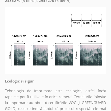
245x270
(5 benzi)
, 294x270
(6 benzi)
Ecologic și sigur
Tehnologia de imprimare este ecologică, astfel încât
tapetele pot fi utilizate în orice cameră! Cernelurile folosite
la imprimare au obținut certificările VOC și GREENGUARD
GOLD, ceea ce indică faptul că procesul respectă cele mai