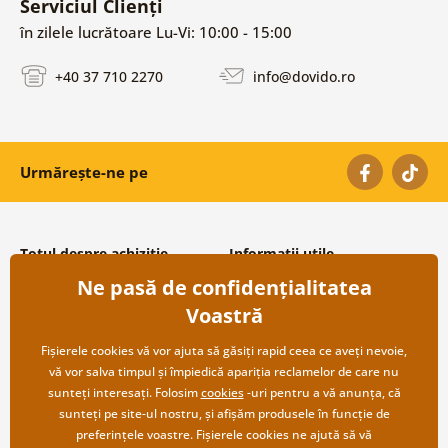
Serviciul Clienți
în zilele lucrătoare Lu-Vi: 10:00 - 15:00
+40 37 710 2270
info@dovido.ro
Urmărește-ne pe
Totul despre achiziție
Informații utile
Ne pasă de confidențialitatea
Condiții și termeni generali
Despre noi
Protecția datelor personale
Întrebări frecvente
Voastră
Transport și modalități de plată
Contacte
Returnare
Cooperare angro
Fișierele cookies vă vor ajuta să găsiți rapid ceea ce aveți nevoie,
vă vor salva timpul și împiedică apariția reclamelor de care nu
sunteți interesați. Folosim
cookies
-uri pentru a vă anunța, că
sunteți pe site-ul nostru, și afișăm produsele în funcție de
preferințele voastre. Fișierele cookies ne ajută să vă