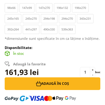
98x66
147x99
147x270
196x132
196x270
245x165
245x270
294x198
294x270
343x231
392x264
441x297
490x330
539x363
*dimensiunile sunt specificate în cm ca lățime x înălțime.
Disponibilitate:
În stoc
Adaugă la favorite
161,93 lei
+
buc
-
ADAUGĂ ÎN COȘ