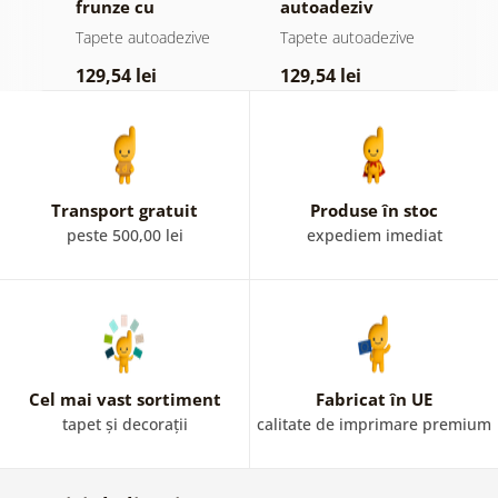
jă
frunze cu
autoadeziv
h
atingere
pădure în ceață
d
e
Tapete autoadezive
Tapete autoadezive
T
pastelată
129,54 lei
129,54 lei
1
Transport gratuit
Produse în stoc
peste 500,00 lei
expediem imediat
Cel mai vast sortiment
Fabricat în UE
tapet și decorații
calitate de imprimare premium