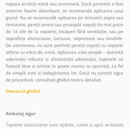
vopsea acrilică mată sau semimată. Dacă peretele a fost
anterior foarte absorbant, se recomandă aplicarea unui
grund. Nu se recomandă aplicarea pe tencuieli aspre sau
texturate, pereți umezi sau proaspăt vopsiți (în mai puțin
de 14 zile de la vopsire), încăperi fără ventilație, sau pe
suprafețe alunecoase, lucioase, neporoase sau lavabile.
De asemenea, nu sunt potriviți pereții vopsiți cu vopsele
ieftine cu efect de cretă. Aplicarea este simplă – datorită
aderenței ridicate și elasticității adezivului, tapetele se
fixează bine și oricine le poate monta cu ușurință. La fel
de simplă este și îndepărtarea lor. Dacă nu sunteți sigur
de procedură, consultați ghidul nostru detaliat.
Descarcă ghidul
Ambalaj sigur
Tapetele autocolante sunt tipărite, rulate și apoi ambalate