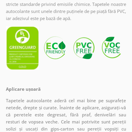
stricte standarde privind emisiile chimice. Tapetele noastre
autocolante sunt unele dintre puținele de pe piață fără PVC,
iar adezivul este pe bază de apă.
Aplicare ușoară
Tapetele autocolante aderă cel mai bine pe suprafețe
netede, drepte și curate. Înainte de aplicare, asigurați-vă
că peretele este degresat, fără praf, denivelări sau
resturi de vopsea veche. Cele mai potrivite sunt pereții
solizi și uscați din gips-carton sau pereții vopsiți cu