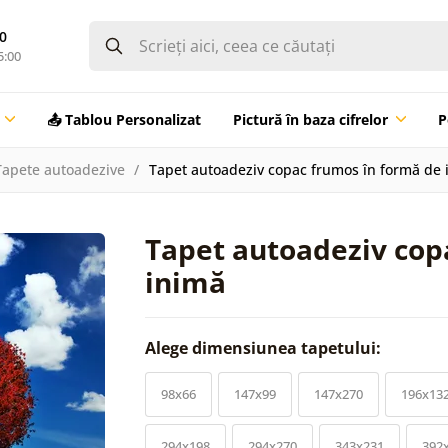
0
5:00
📤 Tablou Personalizat
Pictură în baza cifrelor
P
Tapete autoadezive
Tapet autoadeziv copac frumos în formă de 
Tapet autoadeziv cop
inimă
Alege dimensiunea tapetului:
98x66
147x99
147x270
196x13
294x198
294x270
343x231
392