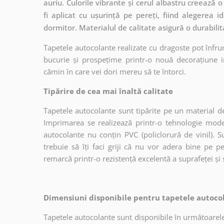
auriu. Culorile vibrante și cerul albastru creeaz
fi aplicat cu ușurință pe pereți, fiind alegerea 
dormitor. Materialul de calitate asigură o durabilit
Tapetele autocolante realizate cu dragoste pot înfru
bucurie și prospețime printr-o nouă decorațiune in
cămin în care vei dori mereu să te întorci.
Tipărire de cea mai înaltă calitate
Tapetele autocolante sunt tipărite pe un material de
Imprimarea se realizează printr-o tehnologie mo
autocolante nu conțin PVC (policlorură de vinil). Su
trebuie să îți faci griji că nu vor adera bine pe p
remarcă printr-o rezistență excelentă a suprafeței și s
Dimensiuni disponibile pentru tapetele autocol
Tapetele autocolante sunt disponibile în următoarele