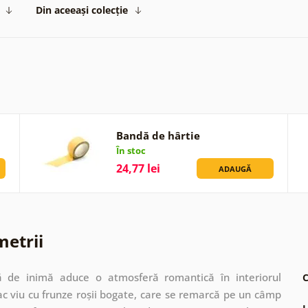
Din aceeași colecție
Bandă de hârtie
În stoc
24,77 lei
ADAUGĂ
metrii
 de inimă aduce o atmosferă romantică în interiorul
C
c viu cu frunze roșii bogate, care se remarcă pe un câmp