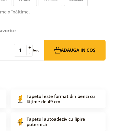
ime x înălțime.
avorite
+
ADAUGĂ ÎN COȘ
buc
-
Tapetul este format din benzi cu
lățime de 49 cm
Tapetul autoadeziv cu lipire
puternică