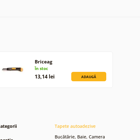
Briceag
În stoc
13,14 lei
ADAUGĂ
ategorii
Tapete autoadezive
Bucătărie
,
Baie
,
Camera