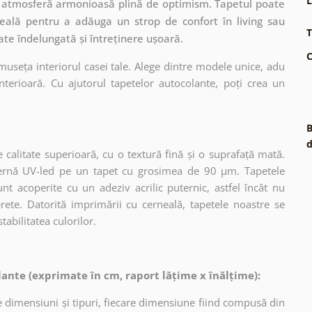
L
ă o atmosferă armonioasă plină de optimism. Tapetul poate
ideală pentru a adăuga un strop de confort în living sau
T
ate îndelungată și întreținere ușoară.
C
museța interiorul casei tale. Alege dintre modele unice, adu
terioară. Cu ajutorul tapetelor autocolante, poți crea un
B
d
 calitate superioară, cu o textură fină și o suprafață mată.
dernă UV-led pe un tapet cu grosimea de 90 µm. Tapetele
nt acoperite cu un adeziv acrilic puternic, astfel încât nu
erete. Datorită imprimării cu cerneală, tapetele noastre se
tabilitatea culorilor.
ante (exprimate în cm, raport lățime x înălțime):
 dimensiuni și tipuri, fiecare dimensiune fiind compusă din