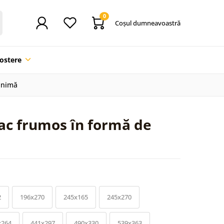
0
Coşul dumneavoastră
ostere
inimă
ac frumos în formă de
2
196x270
245x165
245x270
x264
441x297
490x330
539x363