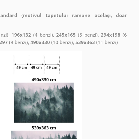
tandard (motivul tapetului rămâne același, doar
nzi),
196x132
(4 benzi),
245x165
(5 benzi),
294x198
(6
297
(9 benzi),
490x330
(10 benzi),
539x363
(11 benzi)