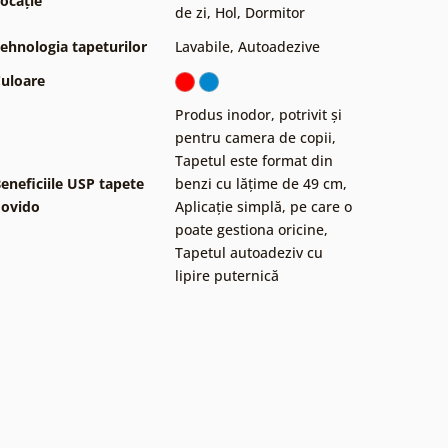
ocație
de zi
,
Hol
,
Dormitor
ehnologia tapeturilor
Lavabile
,
Autoadezive
uloare
Produs inodor, potrivit și
pentru camera de copii
,
Tapetul este format din
eneficiile USP tapete
benzi cu lățime de 49 cm
,
ovido
Aplicație simplă, pe care o
poate gestiona oricine
,
Tapetul autoadeziv cu
lipire puternică