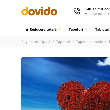
+40 37 710 227
Lu-Vi: 10:00 - 1
🔥 Reducere totalã
Tapeturi
Tablouri
Pagina principală
Tapeturi
Tapete pe motiv