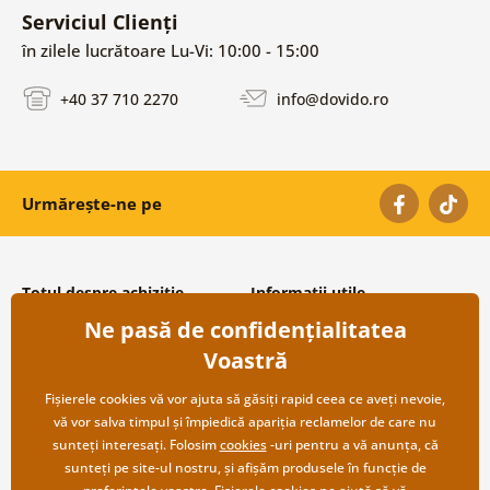
Serviciul Clienți
în zilele lucrătoare Lu-Vi: 10:00 - 15:00
+40 37 710 2270
info@dovido.ro
Urmărește-ne pe
Totul despre achiziție
Informații utile
Ne pasă de confidențialitatea
Condiții și termeni generali
Despre noi
Protecția datelor personale
Întrebări frecvente
Voastră
Transport și modalități de plată
Contacte
Returnare
Cooperare angro
Fișierele cookies vă vor ajuta să găsiți rapid ceea ce aveți nevoie,
vă vor salva timpul și împiedică apariția reclamelor de care nu
sunteți interesați. Folosim
cookies
-uri pentru a vă anunța, că
sunteți pe site-ul nostru, și afișăm produsele în funcție de