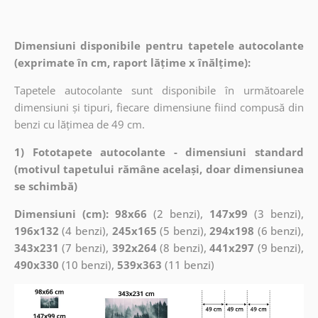
Dimensiuni disponibile pentru tapetele autocolante
(exprimate în cm, raport lățime x înălțime):
Tapetele autocolante sunt disponibile în următoarele
dimensiuni și tipuri, fiecare dimensiune fiind compusă din
benzi cu lățimea de 49 cm.
1) Fototapete autocolante - dimensiuni standard
(motivul tapetului rămâne același, doar dimensiunea
se schimbă)
Dimensiuni (cm): 98x66
(2 benzi),
147x99
(3 benzi),
196x132
(4 benzi),
245x165
(5 benzi),
294x198
(6 benzi),
343x231
(7 benzi),
392x264
(8 benzi),
441x297
(9 benzi),
490x330
(10 benzi),
539x363
(11 benzi)