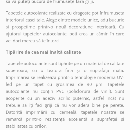
să vă puteți bucura de frumusețe fără griji.
Tapetele autocolante realizate cu dragoste pot înfrumuseța
interiorul casei tale. Alege dintre modele unice, adu bucurie
și prospețime printr-o nouă decorațiune interioară. Cu
ajutorul tapetelor autocolante, poți crea un cămin în care
vei dori mereu să te întorci.
Tipărire de cea mai înaltă calitate
Tapetele autocolante sunt tipărite pe un material de calitate
superioară, cu o textură fină și o suprafață mată.
Imprimarea se realizează printr-o tehnologie modernă UV-
led pe un tapet cu grosimea de 90 µm. Tapetele
autocolante nu conțin PVC (policlorură de vinil). Sunt
acoperite cu un adeziv acrilic puternic, astfel încât nu
trebuie să îți faci griji că nu vor adera bine pe perete.
Datorită imprimării cu cerneală, tapetele noastre se
remarcă printr-o rezistență excelentă a suprafeței și
stabilitatea culorilor.