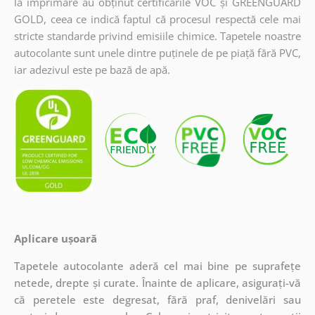
la imprimare au obținut certificările VOC și GREENGUARD
GOLD, ceea ce indică faptul că procesul respectă cele mai
stricte standarde privind emisiile chimice. Tapetele noastre
autocolante sunt unele dintre puținele de pe piață fără PVC,
iar adezivul este pe bază de apă.
Aplicare ușoară
Tapetele autocolante aderă cel mai bine pe suprafețe
netede, drepte și curate. Înainte de aplicare, asigurați-vă
că peretele este degresat, fără praf, denivelări sau