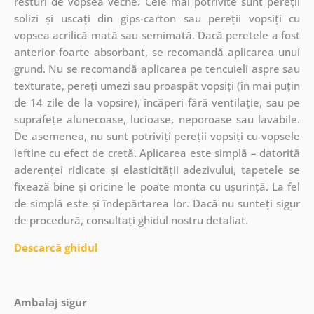
resturi de vopsea veche. Cele mai potrivite sunt pereții
solizi și uscați din gips-carton sau pereții vopsiți cu
vopsea acrilică mată sau semimată. Dacă peretele a fost
anterior foarte absorbant, se recomandă aplicarea unui
grund. Nu se recomandă aplicarea pe tencuieli aspre sau
texturate, pereți umezi sau proaspăt vopsiți (în mai puțin
de 14 zile de la vopsire), încăperi fără ventilație, sau pe
suprafețe alunecoase, lucioase, neporoase sau lavabile.
De asemenea, nu sunt potriviți pereții vopsiți cu vopsele
ieftine cu efect de cretă. Aplicarea este simplă – datorită
aderenței ridicate și elasticității adezivului, tapetele se
fixează bine și oricine le poate monta cu ușurință. La fel
de simplă este și îndepărtarea lor. Dacă nu sunteți sigur
de procedură, consultați ghidul nostru detaliat.
Descarcă ghidul
Ambalaj sigur