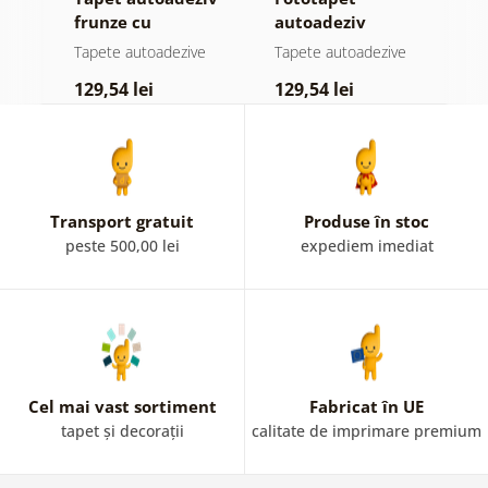
ul
frunze cu
autoadeziv
h
atingere
pădure în ceață
d
e
Tapete autoadezive
Tapete autoadezive
T
pastelată
129,54 lei
129,54 lei
1
Transport gratuit
Produse în stoc
peste 500,00 lei
expediem imediat
Cel mai vast sortiment
Fabricat în UE
tapet și decorații
calitate de imprimare premium