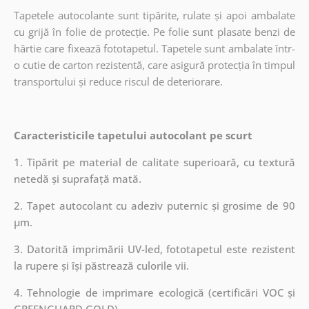
Tapetele autocolante sunt tipărite, rulate și apoi ambalate
cu grijă în folie de protecție. Pe folie sunt plasate benzi de
hârtie care fixează fototapetul. Tapetele sunt ambalate într-
o cutie de carton rezistentă, care asigură protecția în timpul
transportului și reduce riscul de deteriorare.
Caracteristicile tapetului autocolant pe scurt
1. Tipărit pe material de calitate superioară, cu textură
netedă și suprafață mată.
2. Tapet autocolant cu adeziv puternic și grosime de 90
µm.
3. Datorită imprimării UV-led, fototapetul este rezistent
la rupere și își păstrează culorile vii.
4. Tehnologie de imprimare ecologică (certificări VOC și
GREENGUARD GOLD).