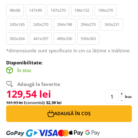
98x66
147x99
147x270
196x132
196x270
245x165
245x270
294x198
294x270
343x231
392x264
441x297
490x330
539x363
*dimensiunile sunt specificate în cm ca lățime x înălțime.
Disponibilitate:
În stoc
Adaugă la favorite
129,54 lei
+
buc
-
161,93 lei
Economisiți
32,39 lei
ADAUGĂ ÎN COȘ