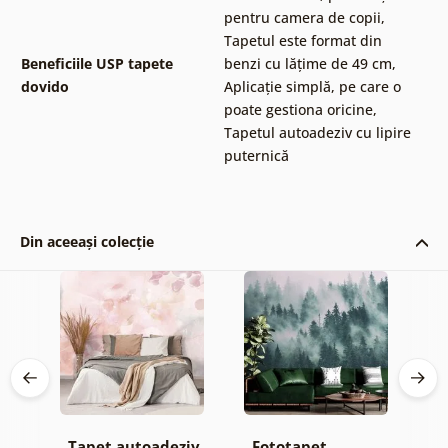
pentru camera de copii
,
Tapetul este format din
Beneficiile USP tapete
benzi cu lățime de 49 cm
,
dovido
Aplicație simplă, pe care o
poate gestiona oricine
,
Tapetul autoadeziv cu lipire
puternică
Din aceeași colecție
Tapet autoadeziv
Fototapet
T