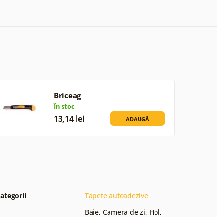
Briceag
În stoc
13,14 lei
ADAUGĂ
ategorii
Tapete autoadezive
Baie
,
Camera de zi
,
Hol
,