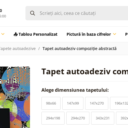
0
5:00
📤 Tablou Personalizat
Pictură în baza cifrelor
P
Tapete autoadezive
Tapet autoadeziv compoziție abstractă
Tapet autoadeziv com
Alege dimensiunea tapetului:
98x66
147x99
147x270
196x13
294x198
294x270
343x231
392