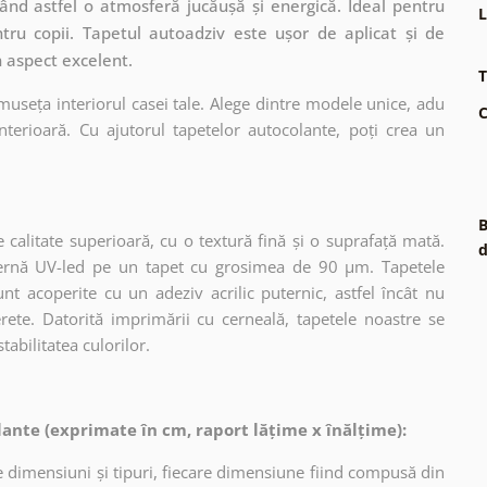
eând astfel o atmosferă jucăușă și energică. Ideal pentru
L
tru copii. Tapetul autoadziv este ușor de aplicat și de
n aspect excelent.
T
museța interiorul casei tale. Alege dintre modele unice, adu
C
terioară. Cu ajutorul tapetelor autocolante, poți crea un
B
 calitate superioară, cu o textură fină și o suprafață mată.
d
dernă UV-led pe un tapet cu grosimea de 90 µm. Tapetele
nt acoperite cu un adeziv acrilic puternic, astfel încât nu
erete. Datorită imprimării cu cerneală, tapetele noastre se
tabilitatea culorilor.
ante (exprimate în cm, raport lățime x înălțime):
 dimensiuni și tipuri, fiecare dimensiune fiind compusă din