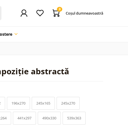
0
Coşul dumneavoastră
ostere
poziție abstractă
2
196x270
245x165
245x270
x264
441x297
490x330
539x363