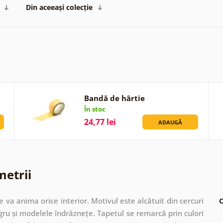
Din aceeași colecție
Bandă de hârtie
În stoc
24,77 lei
ADAUGĂ
metrii
va anima orice interior. Motivul este alcătuit din cercuri
C
egru și modelele îndrăznețe. Tapetul se remarcă prin culori