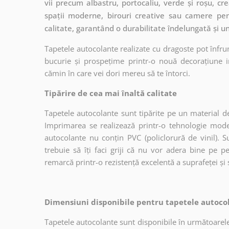
vii precum albastru, portocaliu, verde și roșu, cr
spații moderne, birouri creative sau camere pen
calitate, garantând o durabilitate îndelungată și u
Tapetele autocolante realizate cu dragoste pot înfru
bucurie și prospețime printr-o nouă decorațiune in
cămin în care vei dori mereu să te întorci.
Tipărire de cea mai înaltă calitate
Tapetele autocolante sunt tipărite pe un material de
Imprimarea se realizează printr-o tehnologie mo
autocolante nu conțin PVC (policlorură de vinil). Su
trebuie să îți faci griji că nu vor adera bine pe p
remarcă printr-o rezistență excelentă a suprafeței și s
Dimensiuni disponibile pentru tapetele autocol
Tapetele autocolante sunt disponibile în următoarele