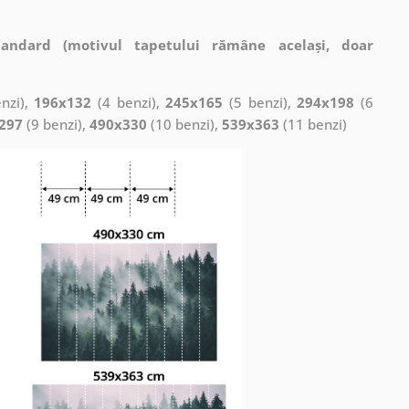
tandard (motivul tapetului rămâne același, doar
nzi),
196x132
(4 benzi),
245x165
(5 benzi),
294x198
(6
297
(9 benzi),
490x330
(10 benzi),
539x363
(11 benzi)