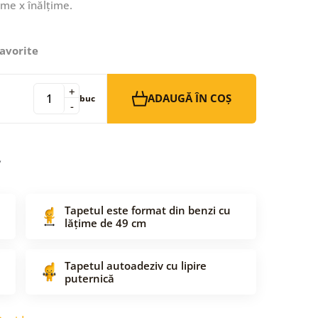
ime x înălțime.
avorite
+
ADAUGĂ ÎN COȘ
buc
-
Tapetul este format din benzi cu
lățime de 49 cm
Tapetul autoadeziv cu lipire
puternică