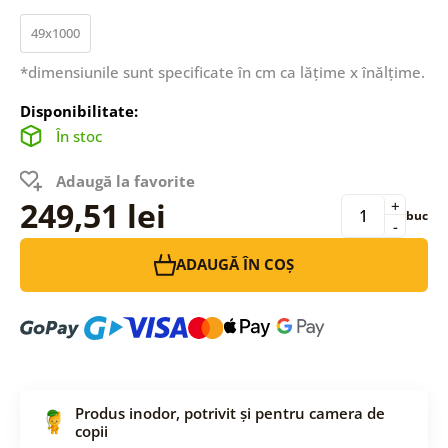
49x1000
*dimensiunile sunt specificate în cm ca lățime x înălțime.
Disponibilitate:
În stoc
Adaugă la favorite
249,51 lei
+
buc
-
ADAUGĂ ÎN COȘ
Produs inodor, potrivit și pentru camera de
copii