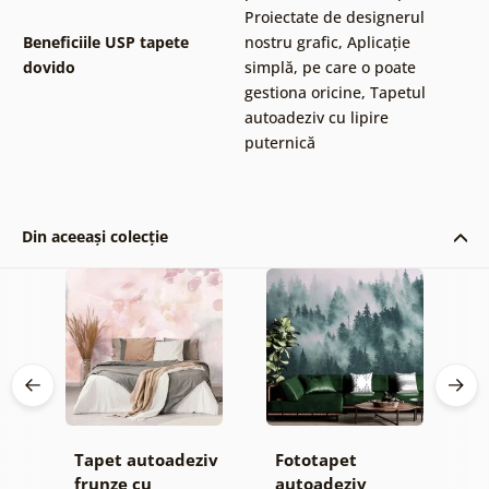
Proiectate de designerul
Beneficiile USP tapete
nostru grafic
,
Aplicație
dovido
simplă, pe care o poate
gestiona oricine
,
Tapetul
autoadeziv cu lipire
puternică
Din aceeași colecție
Tapet autoadeziv
Fototapet
T
jă
frunze cu
autoadeziv
h