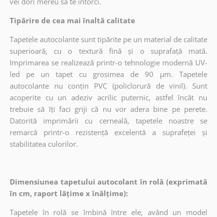
vei dori mereu să te întorci.
Tipărire de cea mai înaltă calitate
Tapetele autocolante sunt tipărite pe un material de calitate
superioară, cu o textură fină și o suprafață mată.
Imprimarea se realizează printr-o tehnologie modernă UV-
led pe un tapet cu grosimea de 90 µm. Tapetele
autocolante nu conțin PVC (policlorură de vinil). Sunt
acoperite cu un adeziv acrilic puternic, astfel încât nu
trebuie să îți faci griji că nu vor adera bine pe perete.
Datorită imprimării cu cerneală, tapetele noastre se
remarcă printr-o rezistență excelentă a suprafeței și
stabilitatea culorilor.
Dimensiunea tapetului autocolant în rolă (exprimată
în cm, raport lățime x înălțime):
Tapetele în rolă se îmbină între ele, având un model