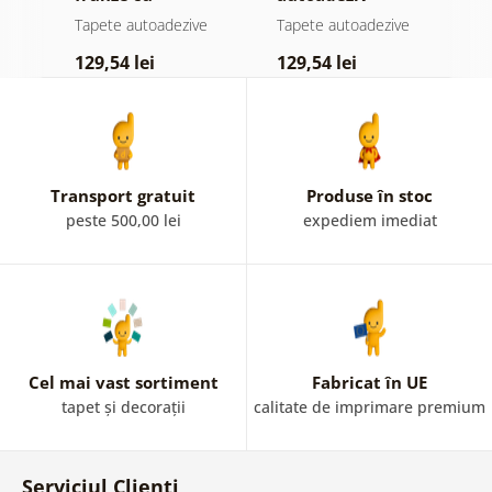
atingere
pădure în ceață
d
e
Tapete autoadezive
Tapete autoadezive
T
pastelată
129,54 lei
129,54 lei
1
Transport gratuit
Produse în stoc
peste 500,00 lei
expediem imediat
Cel mai vast sortiment
Fabricat în UE
tapet și decorații
calitate de imprimare premium
Serviciul Clienți