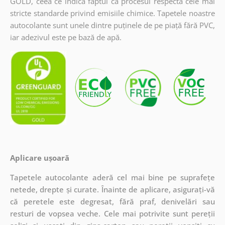
GOLD, ceea ce indică faptul că procesul respectă cele mai
stricte standarde privind emisiile chimice. Tapetele noastre
autocolante sunt unele dintre puținele de pe piață fără PVC,
iar adezivul este pe bază de apă.
Aplicare ușoară
Tapetele autocolante aderă cel mai bine pe suprafețe
netede, drepte și curate. Înainte de aplicare, asigurați-vă
că peretele este degresat, fără praf, denivelări sau
resturi de vopsea veche. Cele mai potrivite sunt pereții