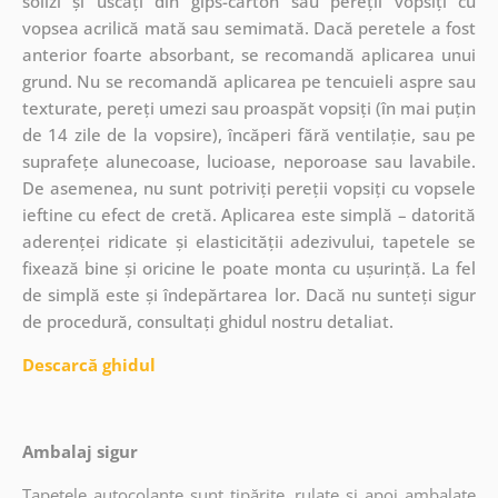
solizi și uscați din gips-carton sau pereții vopsiți cu
vopsea acrilică mată sau semimată. Dacă peretele a fost
anterior foarte absorbant, se recomandă aplicarea unui
grund. Nu se recomandă aplicarea pe tencuieli aspre sau
texturate, pereți umezi sau proaspăt vopsiți (în mai puțin
de 14 zile de la vopsire), încăperi fără ventilație, sau pe
suprafețe alunecoase, lucioase, neporoase sau lavabile.
De asemenea, nu sunt potriviți pereții vopsiți cu vopsele
ieftine cu efect de cretă. Aplicarea este simplă – datorită
aderenței ridicate și elasticității adezivului, tapetele se
fixează bine și oricine le poate monta cu ușurință. La fel
de simplă este și îndepărtarea lor. Dacă nu sunteți sigur
de procedură, consultați ghidul nostru detaliat.
Descarcă ghidul
Ambalaj sigur
Tapetele autocolante sunt tipărite, rulate și apoi ambalate