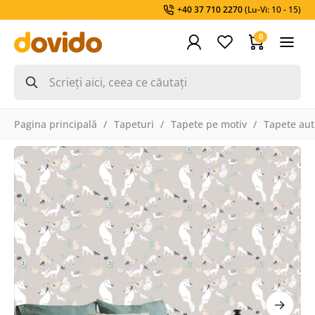
+40 37 710 2270
(Lu-Vi: 10 - 15)
0
Pagina principală
Tapeturi
Tapete pe motiv
Tapete aut