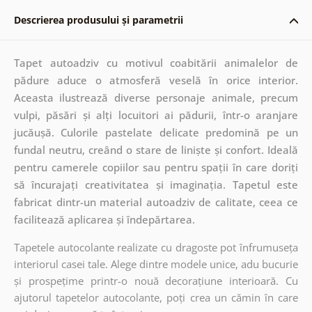
Descrierea produsului și parametrii
Tapet autoadziv cu motivul coabitării animalelor de
pădure aduce o atmosferă veselă în orice interior.
Aceasta ilustrează diverse personaje animale, precum
vulpi, păsări și alți locuitori ai pădurii, într-o aranjare
jucăușă. Culorile pastelate delicate predomină pe un
fundal neutru, creând o stare de liniște și confort. Ideală
pentru camerele copiilor sau pentru spații în care doriți
să încurajați creativitatea și imaginația. Tapetul este
fabricat dintr-un material autoadziv de calitate, ceea ce
facilitează aplicarea și îndepărtarea.
Tapetele autocolante realizate cu dragoste pot înfrumuseța
interiorul casei tale. Alege dintre modele unice, adu bucurie
și prospețime printr-o nouă decorațiune interioară. Cu
ajutorul tapetelor autocolante, poți crea un cămin în care