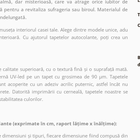
L
almă, dar misterioasă, care va atrage orice iubitor de
ă pentru a revitaliza sufrageria sau biroul. Materialul de
T
 îndelungată.
C
museța interiorul casei tale. Alege dintre modele unice, adu
terioară. Cu ajutorul tapetelor autocolante, poți crea un
B
d
 calitate superioară, cu o textură fină și o suprafață mată.
dernă UV-led pe un tapet cu grosimea de 90 µm. Tapetele
nt acoperite cu un adeziv acrilic puternic, astfel încât nu
erete. Datorită imprimării cu cerneală, tapetele noastre se
tabilitatea culorilor.
ante (exprimate în cm, raport lățime x înălțime):
 dimensiuni și tipuri, fiecare dimensiune fiind compusă din