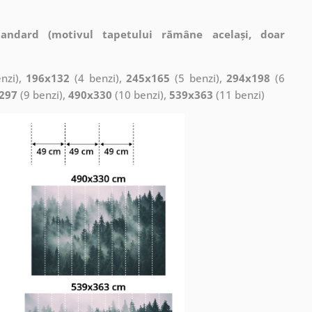
tandard (motivul tapetului rămâne același, doar
nzi),
196x132
(4 benzi),
245x165
(5 benzi),
294x198
(6
297
(9 benzi),
490x330
(10 benzi),
539x363
(11 benzi)