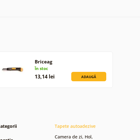
Briceag
În stoc
13,14 lei
ADAUGĂ
ategorii
Tapete autoadezive
Camera de zi
,
Hol
,