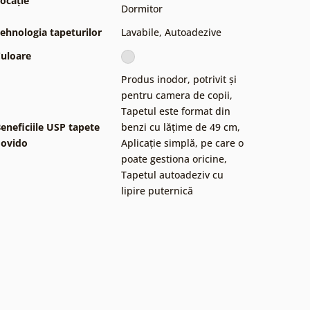
ocație
Dormitor
ehnologia tapeturilor
Lavabile
,
Autoadezive
uloare
Produs inodor, potrivit și
pentru camera de copii
,
Tapetul este format din
eneficiile USP tapete
benzi cu lățime de 49 cm
,
ovido
Aplicație simplă, pe care o
poate gestiona oricine
,
Tapetul autoadeziv cu
lipire puternică