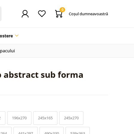
0
Coşul dumneavoastră
ostere
opacului
p abstract sub forma
2
196x270
245x165
245x270
x264
441x297
490x330
539x363