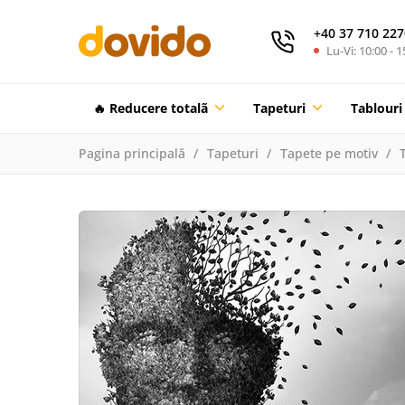
+40 37 710 227
Lu-Vi: 10:00 - 1
🔥 Reducere totalã
Tapeturi
Tablouri
Pagina principală
Tapeturi
Tapete pe motiv