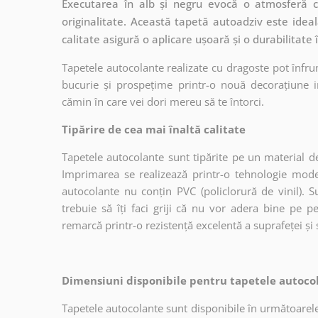
Executarea în alb și negru evocă o atmosferă c
originalitate. Această tapetă autoadziv este ideal
calitate asigură o aplicare ușoară și o durabilitate
Tapetele autocolante realizate cu dragoste pot înfru
bucurie și prospețime printr-o nouă decorațiune in
cămin în care vei dori mereu să te întorci.
Tipărire de cea mai înaltă calitate
Tapetele autocolante sunt tipărite pe un material de
Imprimarea se realizează printr-o tehnologie mo
autocolante nu conțin PVC (policlorură de vinil). Su
trebuie să îți faci griji că nu vor adera bine pe p
remarcă printr-o rezistență excelentă a suprafeței și s
Dimensiuni disponibile pentru tapetele autocol
Tapetele autocolante sunt disponibile în următoarele