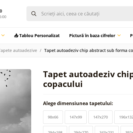
0
5:00
📤 Tablou Personalizat
Pictură în baza cifrelor
P
Tapete autoadezive
Tapet autoadeziv chip abstract sub forma c
Tapet autoadeziv chi
copacului
Alege dimensiunea tapetului:
98x66
147x99
147x270
196x13
294x198
294x270
343x231
392