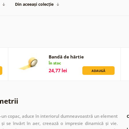
Din aceeași colecție
Bandă de hârtie
În stoc
24,77 lei
ADAUGĂ
metrii
tr-un copac, aduce în interiorul dumneavoastră un element
C
d și se învârt în aer, creează o impresie dinamică și vie.