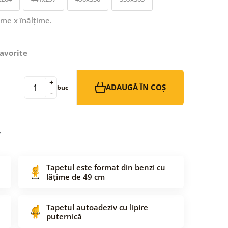
ime x înălțime.
avorite
+
ADAUGĂ ÎN COȘ
buc
-
Tapetul este format din benzi cu
lățime de 49 cm
Tapetul autoadeziv cu lipire
puternică