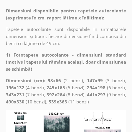
Dimensiuni disponibile pentru tapetele autocolante
(exprimate în cm, raport lățime x înălțime):
Tapetele autocolante sunt disponibile în următoarele
dimensiuni și tipuri, fiecare dimensiune fiind compusă din
benzi cu lățimea de 49 cm.
1) Fototapete autocolante - dimensiuni standard
(motivul tapetului rămâne același, doar dimensiunea
se schimbă)
Dimensiuni (cm): 98x66
(2 benzi),
147x99
(3 benzi),
196x132
(4 benzi),
245x165
(5 benzi),
294x198
(6 benzi),
343x231
(7 benzi),
392x264
(8 benzi),
441x297
(9 benzi),
490x330
(10 benzi),
539x363
(11 benzi)