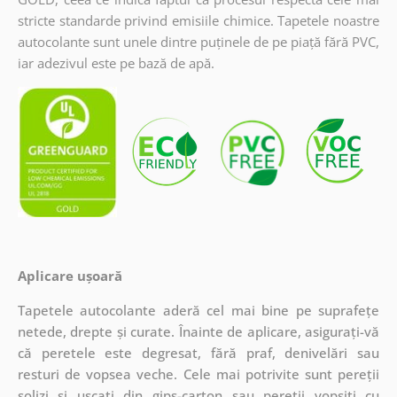
stricte standarde privind emisiile chimice. Tapetele noastre
autocolante sunt unele dintre puținele de pe piață fără PVC,
iar adezivul este pe bază de apă.
Aplicare ușoară
Tapetele autocolante aderă cel mai bine pe suprafețe
netede, drepte și curate. Înainte de aplicare, asigurați-vă
că peretele este degresat, fără praf, denivelări sau
resturi de vopsea veche. Cele mai potrivite sunt pereții
solizi și uscați din gips-carton sau pereții vopsiți cu