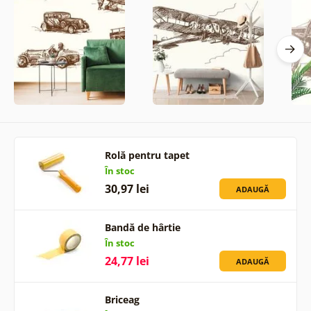
Rolă pentru tapet
În stoc
30,97 lei
ADAUGĂ
Bandă de hârtie
În stoc
24,77 lei
ADAUGĂ
Briceag