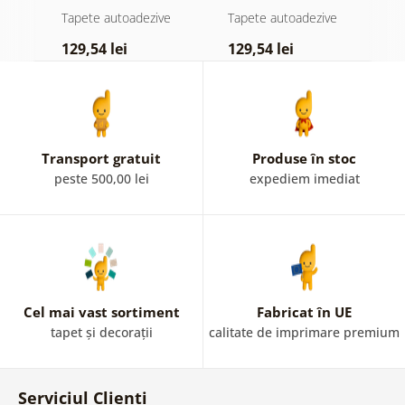
atingere
pădure în ceață
d
e
Tapete autoadezive
Tapete autoadezive
T
pastelată
129,54 lei
129,54 lei
1
Transport gratuit
Produse în stoc
peste 500,00 lei
expediem imediat
Cel mai vast sortiment
Fabricat în UE
tapet și decorații
calitate de imprimare premium
Serviciul Clienți