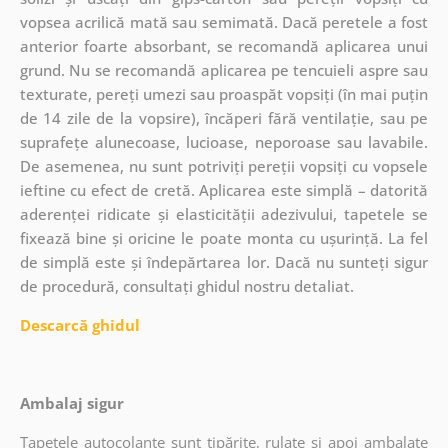
vopsea acrilică mată sau semimată. Dacă peretele a fost
anterior foarte absorbant, se recomandă aplicarea unui
grund. Nu se recomandă aplicarea pe tencuieli aspre sau
texturate, pereți umezi sau proaspăt vopsiți (în mai puțin
de 14 zile de la vopsire), încăperi fără ventilație, sau pe
suprafețe alunecoase, lucioase, neporoase sau lavabile.
De asemenea, nu sunt potriviți pereții vopsiți cu vopsele
ieftine cu efect de cretă. Aplicarea este simplă – datorită
aderenței ridicate și elasticității adezivului, tapetele se
fixează bine și oricine le poate monta cu ușurință. La fel
de simplă este și îndepărtarea lor. Dacă nu sunteți sigur
de procedură, consultați ghidul nostru detaliat.
Descarcă ghidul
Ambalaj sigur
Tapetele autocolante sunt tipărite, rulate și apoi ambalate