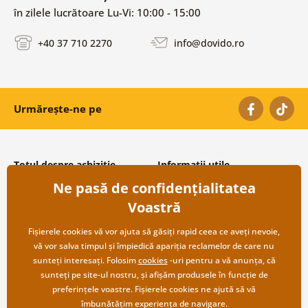
în zilele lucrătoare Lu-Vi: 10:00 - 15:00
+40 37 710 2270
info@dovido.ro
Urmărește-ne pe
Totul despre achiziție
Informații utile
Ne pasă de confidențialitatea
Condiții și termeni generali
Despre noi
Protecția datelor personale
Întrebări frecvente
Voastră
Transport și modalități de plată
Contacte
Returnare
Cooperare angro
Fișierele cookies vă vor ajuta să găsiți rapid ceea ce aveți nevoie,
vă vor salva timpul și împiedică apariția reclamelor de care nu
sunteți interesați. Folosim
cookies
-uri pentru a vă anunța, că
sunteți pe site-ul nostru, și afișăm produsele în funcție de
preferințele voastre. Fișierele cookies ne ajută să vă
îmbunătățim experiența de navigare.