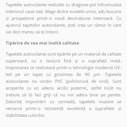
Tapetele autocolante realizate cu dragoste pot înfrumuseța
interiorul casei tale. Alege dintre modele unice, adu bucurie
și prospețime printr-o nouă decorațiune interioară. Cu
ajutorul tapetelor autocolante, poți crea un cămin în care
vei dori mereu să te întorci.
Tipărire de cea mai înaltă calitate
Tapetele autocolante sunt tipărite pe un material de calitate
superioară, cu o textură fină și o suprafață mată.
Imprimarea se realizează printr-o tehnologie modernă UV-
led pe un tapet cu grosimea de 90 µm. Tapetele
autocolante nu conțin PVC (policlorură de vinil). Sunt
acoperite cu un adeziv acrilic puternic, astfel încât nu
trebuie să îți faci griji că nu vor adera bine pe perete.
Datorită imprimării cu cerneală, tapetele noastre se
remarcă printr-o rezistență excelentă a suprafeței și
stabilitatea culorilor.