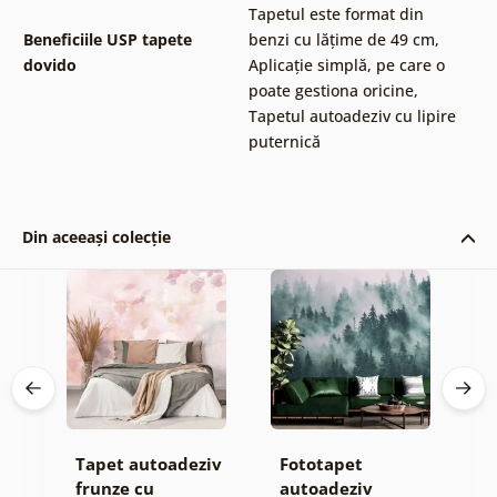
Tapetul este format din
Beneficiile USP tapete
benzi cu lățime de 49 cm
,
dovido
Aplicație simplă, pe care o
poate gestiona oricine
,
Tapetul autoadeziv cu lipire
puternică
Din aceeași colecție
Tapet autoadeziv
Fototapet
T
frunze cu
autoadeziv
h