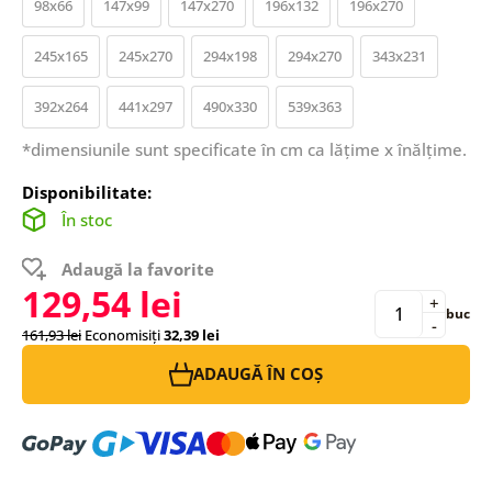
98x66
147x99
147x270
196x132
196x270
245x165
245x270
294x198
294x270
343x231
392x264
441x297
490x330
539x363
*dimensiunile sunt specificate în cm ca lățime x înălțime.
Disponibilitate:
În stoc
Adaugă la favorite
129,54 lei
+
buc
-
161,93 lei
Economisiți
32,39 lei
ADAUGĂ ÎN COȘ