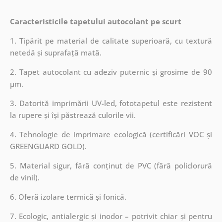
Caracteristicile tapetului autocolant pe scurt
1. Tipărit pe material de calitate superioară, cu textură
netedă și suprafață mată.
2. Tapet autocolant cu adeziv puternic și grosime de 90
µm.
3. Datorită imprimării UV-led, fototapetul este rezistent
la rupere și își păstrează culorile vii.
4. Tehnologie de imprimare ecologică (certificări VOC și
GREENGUARD GOLD).
5. Material sigur, fără conținut de PVC (fără policlorură
de vinil).
6. Oferă izolare termică și fonică.
7. Ecologic, antialergic și inodor – potrivit chiar și pentru