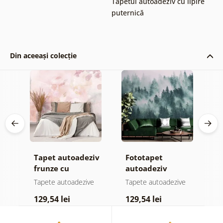
Tapetul autoadeziv cu lipire
puternică
Din aceeași colecție
Tapet autoadeziv
Fototapet
T
ul
frunze cu
autoadeziv
h
atingere
pădure în ceață
d
e
Tapete autoadezive
Tapete autoadezive
T
pastelată
129,54 lei
129,54 lei
1