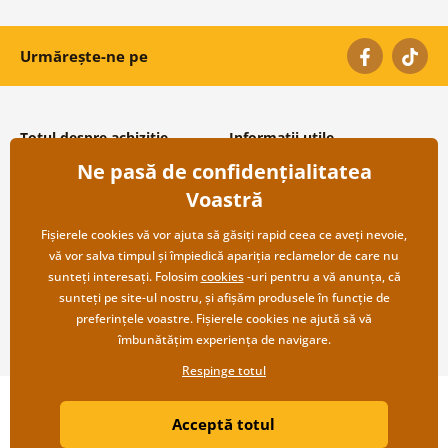
Urmărește-ne pe
Totul despre achiziție
Informații utile
Ne pasă de confidențialitatea
Condiții și termeni generali
Despre noi
Protecția datelor personale
Întrebări frecvente
Voastră
Transport și modalități de plată
Contacte
Returnare
Cooperare angro
Fișierele cookies vă vor ajuta să găsiți rapid ceea ce aveți nevoie,
vă vor salva timpul și împiedică apariția reclamelor de care nu
sunteți interesați. Folosim
cookies
-uri pentru a vă anunța, că
sunteți pe site-ul nostru, și afișăm produsele în funcție de
preferințele voastre. Fișierele cookies ne ajută să vă
îmbunătățim experiența de navigare.
Respinge totul
Copyright ©2019 © Dovido.ro.
Acceptă totul
Webdesign
Litvanyi.sk
| Magazinul online a fost creat de