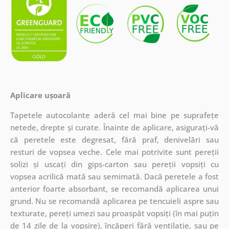
Aplicare ușoară
Tapetele autocolante aderă cel mai bine pe suprafețe
netede, drepte și curate. Înainte de aplicare, asigurați-vă
că peretele este degresat, fără praf, denivelări sau
resturi de vopsea veche. Cele mai potrivite sunt pereții
solizi și uscați din gips-carton sau pereții vopsiți cu
vopsea acrilică mată sau semimată. Dacă peretele a fost
anterior foarte absorbant, se recomandă aplicarea unui
grund. Nu se recomandă aplicarea pe tencuieli aspre sau
texturate, pereți umezi sau proaspăt vopsiți (în mai puțin
de 14 zile de la vopsire), încăperi fără ventilație, sau pe