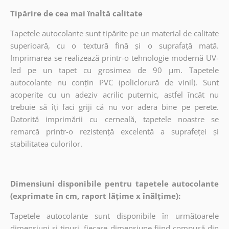
Tipărire de cea mai înaltă calitate
Tapetele autocolante sunt tipărite pe un material de calitate
superioară, cu o textură fină și o suprafață mată.
Imprimarea se realizează printr-o tehnologie modernă UV-
led pe un tapet cu grosimea de 90 µm. Tapetele
autocolante nu conțin PVC (policlorură de vinil). Sunt
acoperite cu un adeziv acrilic puternic, astfel încât nu
trebuie să îți faci griji că nu vor adera bine pe perete.
Datorită imprimării cu cerneală, tapetele noastre se
remarcă printr-o rezistență excelentă a suprafeței și
stabilitatea culorilor.
Dimensiuni disponibile pentru tapetele autocolante
(exprimate în cm, raport lățime x înălțime):
Tapetele autocolante sunt disponibile în următoarele
dimensiuni și tipuri, fiecare dimensiune fiind compusă din