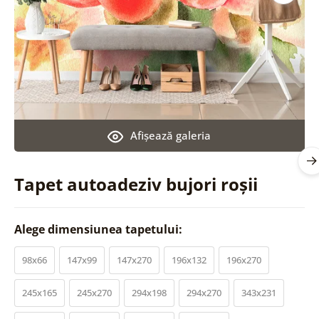
Afişează galeria
Tapet autoadeziv bujori roșii
Alege dimensiunea tapetului:
98x66
147x99
147x270
196x132
196x270
245x165
245x270
294x198
294x270
343x231