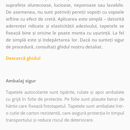
suprafețe alunecoase, lucioase, neporoase sau lavabile.
De asemenea, nu sunt potriviți pereții vopsiți cu vopsele
ieftine cu efect de cretă. Aplicarea este simplă – datorită
aderenței ridicate și elasticității adezivului, tapetele se
fixează bine și oricine le poate monta cu ușurință. La fel
de simplă este și îndepărtarea lor. Dacă nu sunteți sigur
de procedură, consultați ghidul nostru detaliat.
Descarcă ghidul
Ambalaj sigur
Tapetele autocolante sunt tipărite, rulate și apoi ambalate
cu grijă în folie de protecție. Pe folie sunt plasate benzi de
hârtie care fixează fototapetul. Tapetele sunt ambalate într-
o cutie de carton rezistentă, care asigură protecția în timpul
transportului și reduce riscul de deteriorare.