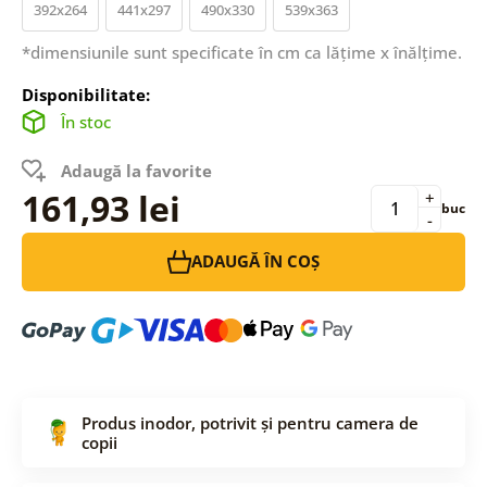
392x264
441x297
490x330
539x363
*dimensiunile sunt specificate în cm ca lățime x înălțime.
Disponibilitate:
În stoc
Adaugă la favorite
161,93 lei
+
buc
-
ADAUGĂ ÎN COȘ
Produs inodor, potrivit și pentru camera de
copii