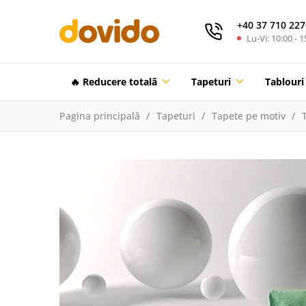
+40 37 710 227
Lu-Vi: 10:00 - 1
🔥 Reducere totalã
Tapeturi
Tablouri
Pagina principală
Tapeturi
Tapete pe motiv