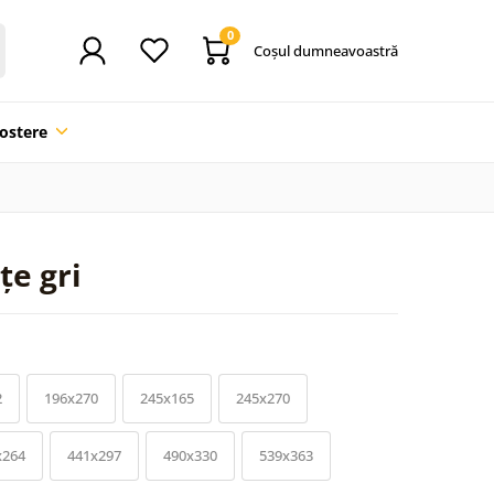
0
Coşul dumneavoastră
ostere
țe gri
2
196x270
245x165
245x270
x264
441x297
490x330
539x363