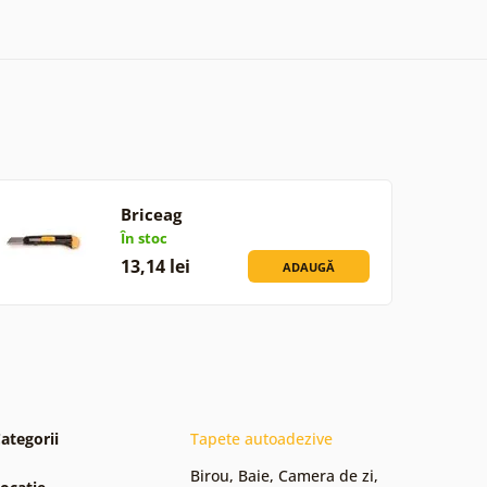
Briceag
În stoc
13,14 lei
ADAUGĂ
ategorii
Tapete autoadezive
Birou
,
Baie
,
Camera de zi
,