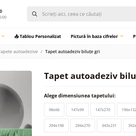
0
5:00
📤 Tablou Personalizat
Pictură în baza cifrelor
P
Tapete autoadezive
Tapet autoadeziv biluțe gri
Tapet autoadeziv bilu
Alege dimensiunea tapetului:
98x66
147x99
147x270
196x13
294x198
294x270
343x231
392