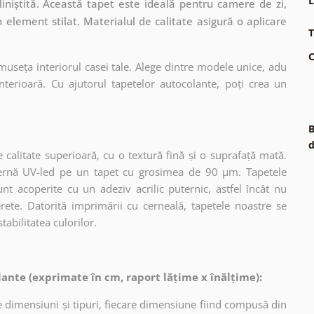
L
 liniștită. Această tapet este ideală pentru camere de zi,
 element stilat. Materialul de calitate asigură o aplicare
T
C
museța interiorul casei tale. Alege dintre modele unice, adu
terioară. Cu ajutorul tapetelor autocolante, poți crea un
B
d
 calitate superioară, cu o textură fină și o suprafață mată.
dernă UV-led pe un tapet cu grosimea de 90 µm. Tapetele
nt acoperite cu un adeziv acrilic puternic, astfel încât nu
erete. Datorită imprimării cu cerneală, tapetele noastre se
tabilitatea culorilor.
ante (exprimate în cm, raport lățime x înălțime):
 dimensiuni și tipuri, fiecare dimensiune fiind compusă din