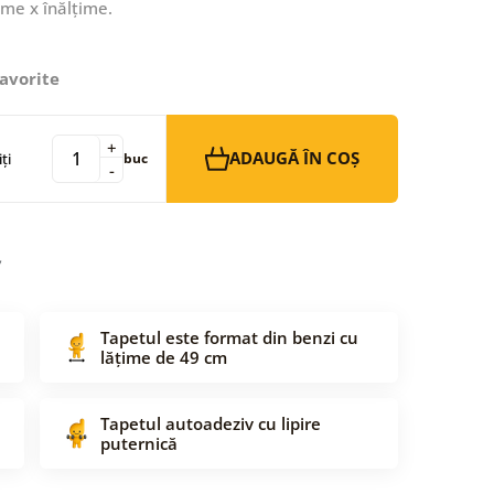
ime x înălțime.
avorite
+
ADAUGĂ ÎN COȘ
ți
buc
-
Tapetul este format din benzi cu
lățime de 49 cm
Tapetul autoadeziv cu lipire
puternică