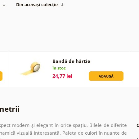
Din aceeași colecție
Bandă de hârtie
În stoc
24,77 lei
ADAUGĂ
metrii
ect modern și elegant în orice spațiu. Bilele de diferite
C
namică vizuală interesantă. Paleta de culori în nuanțe de