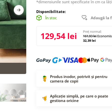
*dimensiunile sunt specificate în cm ca lăț
Disponibilitate:
În stoc
Adaugă la f
Preț normal:
129,54 lei
161,93 lei
Economisi
32,39 lei
Produs inodor, potrivit și pentru
camera de copii
Aplicație simplă, pe care o poate
gestiona oricine