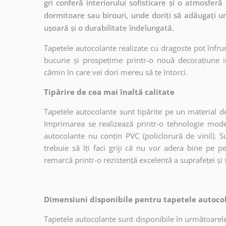
gri conferă interiorului sofisticare și o atmosferă
dormitoare sau birouri, unde doriți să adăugați un
ușoară și o durabilitate îndelungată.
Tapetele autocolante realizate cu dragoste pot înfru
bucurie și prospețime printr-o nouă decorațiune in
cămin în care vei dori mereu să te întorci.
Tipărire de cea mai înaltă calitate
Tapetele autocolante sunt tipărite pe un material de
Imprimarea se realizează printr-o tehnologie mo
autocolante nu conțin PVC (policlorură de vinil). Su
trebuie să îți faci griji că nu vor adera bine pe p
remarcă printr-o rezistență excelentă a suprafeței și s
Dimensiuni disponibile pentru tapetele autocol
Tapetele autocolante sunt disponibile în următoarele