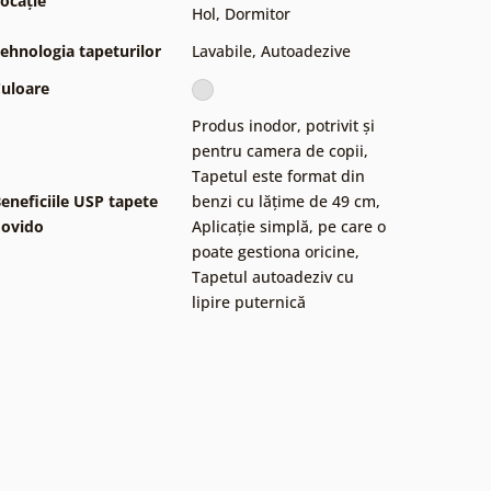
ocație
Hol
,
Dormitor
ehnologia tapeturilor
Lavabile
,
Autoadezive
uloare
Produs inodor, potrivit și
pentru camera de copii
,
Tapetul este format din
eneficiile USP tapete
benzi cu lățime de 49 cm
,
ovido
Aplicație simplă, pe care o
poate gestiona oricine
,
Tapetul autoadeziv cu
lipire puternică