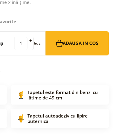
ime x înălțime.
avorite
+
ADAUGĂ ÎN COȘ
ți
buc
-
Tapetul este format din benzi cu
lățime de 49 cm
Tapetul autoadeziv cu lipire
puternică