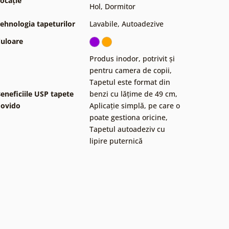
ocație
Hol
,
Dormitor
ehnologia tapeturilor
Lavabile
,
Autoadezive
uloare
Produs inodor, potrivit și
pentru camera de copii
,
Tapetul este format din
eneficiile USP tapete
benzi cu lățime de 49 cm
,
ovido
Aplicație simplă, pe care o
poate gestiona oricine
,
Tapetul autoadeziv cu
lipire puternică