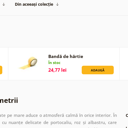
Din aceeași colecție
Bandă de hârtie
În stoc
24,77 lei
ADAUGĂ
metrii
te pe mare aduce o atmosferă calmă în orice interior. În
C
u nuanțe delicate de portocaliu, roz și albastru, care