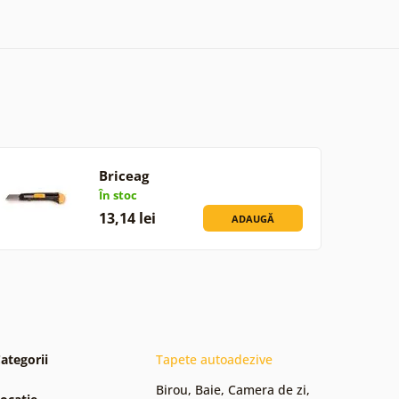
Briceag
În stoc
13,14 lei
ADAUGĂ
ategorii
Tapete autoadezive
Birou
,
Baie
,
Camera de zi
,