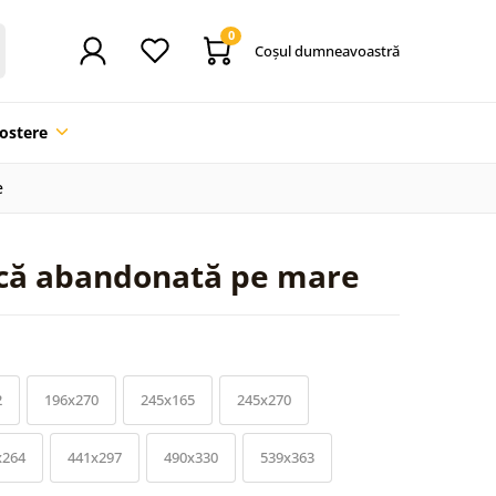
0
Coşul dumneavoastră
ostere
e
rcă abandonată pe mare
2
196x270
245x165
245x270
x264
441x297
490x330
539x363