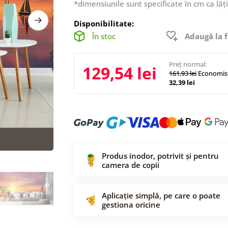
*dimensiunile sunt specificate în cm ca lăț
Disponibilitate:
În stoc
Adaugă la f
Preț normal:
129,54 lei
161,93 lei
Economisi
32,39 lei
Produs inodor, potrivit și pentru
camera de copii
Aplicație simplă, pe care o poate
gestiona oricine