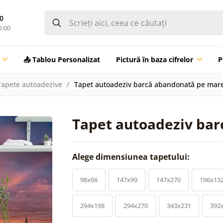
0
5:00
📤 Tablou Personalizat
Pictură în baza cifrelor
P
Tapete autoadezive
Tapet autoadeziv barcă abandonată pe mar
Tapet autoadeziv ba
Alege dimensiunea tapetului:
98x66
147x99
147x270
196x13
294x198
294x270
343x231
392