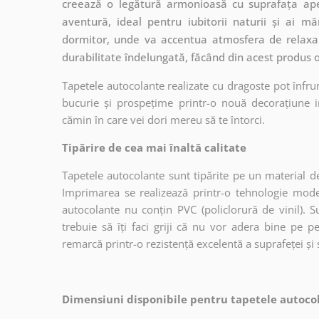
creează o legătură armonioasă cu suprafața ape
aventură, ideal pentru iubitorii naturii și ai 
dormitor, unde va accentua atmosfera de relaxare
durabilitate îndelungată, făcând din acest produs
Tapetele autocolante realizate cu dragoste pot înfru
bucurie și prospețime printr-o nouă decorațiune in
cămin în care vei dori mereu să te întorci.
Tipărire de cea mai înaltă calitate
Tapetele autocolante sunt tipărite pe un material de
Imprimarea se realizează printr-o tehnologie mo
autocolante nu conțin PVC (policlorură de vinil). Su
trebuie să îți faci griji că nu vor adera bine pe p
remarcă printr-o rezistență excelentă a suprafeței și s
Dimensiuni disponibile pentru tapetele autocol