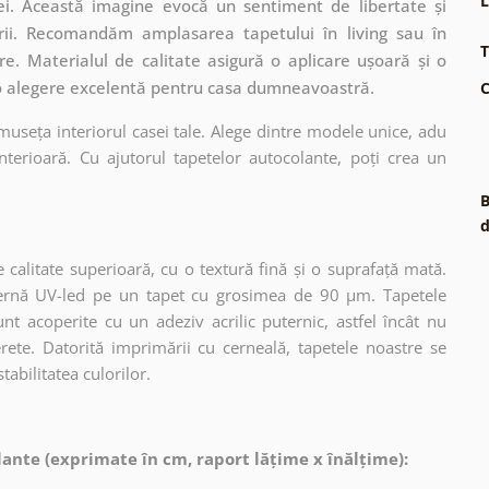
L
i. Această imagine evocă un sentiment de libertate și
mării. Recomandăm amplasarea tapetului în living sau în
T
. Materialul de calitate asigură o aplicare ușoară și o
 o alegere excelentă pentru casa dumneavoastră.
C
museța interiorul casei tale. Alege dintre modele unice, adu
terioară. Cu ajutorul tapetelor autocolante, poți crea un
B
d
 calitate superioară, cu o textură fină și o suprafață mată.
dernă UV-led pe un tapet cu grosimea de 90 µm. Tapetele
nt acoperite cu un adeziv acrilic puternic, astfel încât nu
erete. Datorită imprimării cu cerneală, tapetele noastre se
tabilitatea culorilor.
ante (exprimate în cm, raport lățime x înălțime):