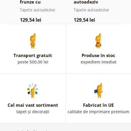
el
frunze cu
autoadeziv
f
atingere
pădure în ceață
n
e
Tapete autoadezive
Tapete autoadezive
T
pastelată
c
129,54 lei
129,54 lei
1
Transport gratuit
Produse în stoc
peste 500,00 lei
expediem imediat
Cel mai vast sortiment
Fabricat în UE
tapet și decorații
calitate de imprimare premium