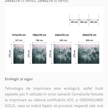
245x270
(5 benzi)
, 294x270
(6 benzi)
Ecologic și sigur
Tehnologia de imprimare este ecologică, astfel încât
tapetele pot fi utilizate în orice cameră! Cernelurile folosite
la imprimare au obținut certificările VOC și GREENGUARD
GOLD, ceea ce indică faptul că procesul respectă cele mai