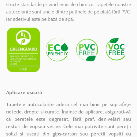
stricte standarde privind emisiile chimice. Tapetele noastre
autocolante sunt unele dintre puținele de pe piață fără PVC,
iar adezivul este pe bază de apă.
Aplicare ușoară
Tapetele autocolante aderă cel mai bine pe suprafețe
netede, drepte și curate. Înainte de aplicare, asigurați-vă
că peretele este degresat, fără praf, denivelări sau
resturi de vopsea veche. Cele mai potrivite sunt pereții
solizi și uscați din gips-carton sau pereții vopsiți cu