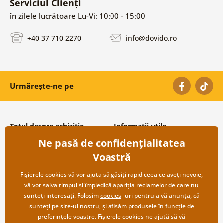
Serviciul Clienți
în zilele lucrătoare Lu-Vi: 10:00 - 15:00
+40 37 710 2270
info@dovido.ro
Urmărește-ne pe
Totul despre achiziție
Informații utile
Ne pasă de confidențialitatea
Condiții și termeni generali
Despre noi
Protecția datelor personale
Întrebări frecvente
Voastră
Transport și modalități de plată
Contacte
Returnare
Cooperare angro
Fișierele cookies vă vor ajuta să găsiți rapid ceea ce aveți nevoie,
vă vor salva timpul și împiedică apariția reclamelor de care nu
sunteți interesați. Folosim
cookies
-uri pentru a vă anunța, că
sunteți pe site-ul nostru, și afișăm produsele în funcție de
preferințele voastre. Fișierele cookies ne ajută să vă