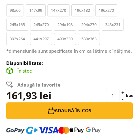
98x66
147x99
147x270
196x132
196x270
245x165
245x270
294x198
294x270
343x231
392x264
441x297
490x330
539x363
*dimensiunile sunt specificate în cm ca lățime x înălțime.
Disponibilitate:
În stoc
Adaugă la favorite
161,93 lei
+
buc
-
ADAUGĂ ÎN COȘ