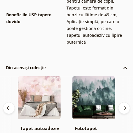
pentru camera de copii
,
Tapetul este format din
Beneficiile USP tapete
benzi cu lățime de 49 cm
,
dovido
Aplicație simplă, pe care o
poate gestiona oricine
,
Tapetul autoadeziv cu lipire
puternică
Din aceeași colecție
iv
Tapet autoadeziv
Fototapet
T