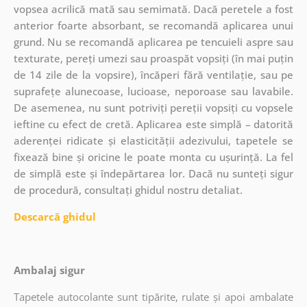
vopsea acrilică mată sau semimată. Dacă peretele a fost
anterior foarte absorbant, se recomandă aplicarea unui
grund. Nu se recomandă aplicarea pe tencuieli aspre sau
texturate, pereți umezi sau proaspăt vopsiți (în mai puțin
de 14 zile de la vopsire), încăperi fără ventilație, sau pe
suprafețe alunecoase, lucioase, neporoase sau lavabile.
De asemenea, nu sunt potriviți pereții vopsiți cu vopsele
ieftine cu efect de cretă. Aplicarea este simplă – datorită
aderenței ridicate și elasticității adezivului, tapetele se
fixează bine și oricine le poate monta cu ușurință. La fel
de simplă este și îndepărtarea lor. Dacă nu sunteți sigur
de procedură, consultați ghidul nostru detaliat.
Descarcă ghidul
Ambalaj sigur
Tapetele autocolante sunt tipărite, rulate și apoi ambalate