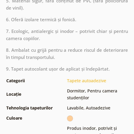
5. Material sigur, fără conținut de PVC (fără policlorură
de vinil).
6. Oferă izolare termică și fonică.
7. Ecologic, antialergic și inodor – potrivit chiar și pentru
camera copiilor.
8. Ambalat cu grijă pentru a reduce riscul de deteriorare
în timpul transportului.
9. Tapet autocolant ușor de aplicat și îndepărtat.
Categorii
Tapete autoadezive
Dormitor
,
Pentru camera
Locație
studenților
Tehnologia tapeturilor
Lavabile
,
Autoadezive
Culoare
Produs inodor, potrivit și