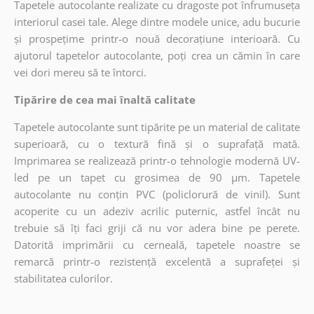
Tapetele autocolante realizate cu dragoste pot înfrumuseța
interiorul casei tale. Alege dintre modele unice, adu bucurie
și prospețime printr-o nouă decorațiune interioară. Cu
ajutorul tapetelor autocolante, poți crea un cămin în care
vei dori mereu să te întorci.
Tipărire de cea mai înaltă calitate
Tapetele autocolante sunt tipărite pe un material de calitate
superioară, cu o textură fină și o suprafață mată.
Imprimarea se realizează printr-o tehnologie modernă UV-
led pe un tapet cu grosimea de 90 µm. Tapetele
autocolante nu conțin PVC (policlorură de vinil). Sunt
acoperite cu un adeziv acrilic puternic, astfel încât nu
trebuie să îți faci griji că nu vor adera bine pe perete.
Datorită imprimării cu cerneală, tapetele noastre se
remarcă printr-o rezistență excelentă a suprafeței și
stabilitatea culorilor.