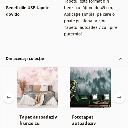
Tapetul este format din
Beneficiile USP tapete
benzi cu lățime de 49 cm
,
dovido
Aplicație simplă, pe care o
poate gestiona oricine
,
Tapetul autoadeziv cu lipire
puternică
Din aceeași colecție
Tapet autoadeziv
Fototapet
T
jă
frunze cu
autoadeziv
h