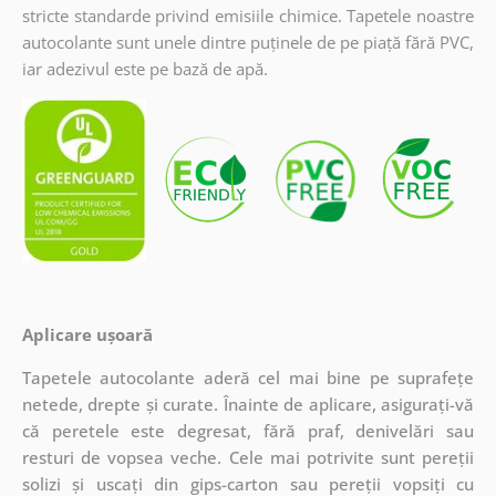
stricte standarde privind emisiile chimice. Tapetele noastre
autocolante sunt unele dintre puținele de pe piață fără PVC,
iar adezivul este pe bază de apă.
Aplicare ușoară
Tapetele autocolante aderă cel mai bine pe suprafețe
netede, drepte și curate. Înainte de aplicare, asigurați-vă
că peretele este degresat, fără praf, denivelări sau
resturi de vopsea veche. Cele mai potrivite sunt pereții
solizi și uscați din gips-carton sau pereții vopsiți cu