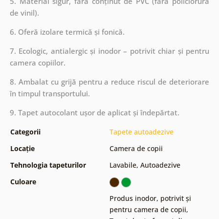
5. Material sigur, fără conținut de PVC (fără policlorură
de vinil).
6. Oferă izolare termică și fonică.
7. Ecologic, antialergic și inodor – potrivit chiar și pentru
camera copiilor.
8. Ambalat cu grijă pentru a reduce riscul de deteriorare
în timpul transportului.
9. Tapet autocolant ușor de aplicat și îndepărtat.
Categorii
Tapete autoadezive
Locație
Camera de copii
Tehnologia tapeturilor
Lavabile
,
Autoadezive
Culoare
Produs inodor, potrivit și
pentru camera de copii
,