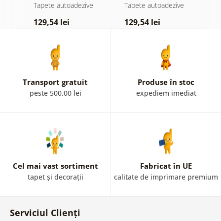
atingere
pădure în ceață
d
e
Tapete autoadezive
Tapete autoadezive
T
pastelată
129,54 lei
129,54 lei
1
Transport gratuit
Produse în stoc
peste 500,00 lei
expediem imediat
Cel mai vast sortiment
Fabricat în UE
tapet și decorații
calitate de imprimare premium
Serviciul Clienți