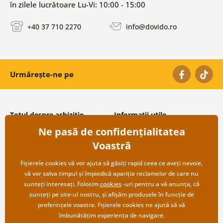
în zilele lucrătoare Lu-Vi: 10:00 - 15:00
+40 37 710 2270
info@dovido.ro
Urmărește-ne pe
Totul despre achiziție
Informații utile
Ne pasă de confidențialitatea
Condiții și termeni generali
Despre noi
Protecția datelor personale
Întrebări frecvente
Voastră
Transport și modalități de plată
Contacte
Returnare
Cooperare angro
Fișierele cookies vă vor ajuta să găsiți rapid ceea ce aveți nevoie,
vă vor salva timpul și împiedică apariția reclamelor de care nu
sunteți interesați. Folosim
cookies
-uri pentru a vă anunța, că
sunteți pe site-ul nostru, și afișăm produsele în funcție de
preferințele voastre. Fișierele cookies ne ajută să vă
îmbunătățim experiența de navigare.