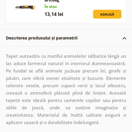
În stoc
13,14 lei
ADAUGĂ
Descrierea produsului și parametrii
Tapet autoadziv cu motiful animalelor sălbatice lângă un
lac aduce farmecul natural în interiorul dumneavoastră.
Pe fundal se află animale jucăușe precum lei, girafe și
păsări, care oferă scenei vitalitate și bucurie. Elemente
colorate vesele, precum copacii verzi și lacul albastru,
creează o atmosferă plăcută plină de liniște. Această
tapetă este ideală pentru camerele copiilor sau pentru
sălile de joacă, unde va susține imaginația și
creativitatea. Materialul de înaltă calitate asigură o
aplicare ușoară și o durabilitate îndelungată.