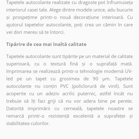
Tapetele autocolante realizate cu dragoste pot înfrumuseța
interiorul casei tale. Alege dintre modele unice, adu bucurie
și prospețime printr-o nouă decorațiune interioară. Cu
ajutorul tapetelor autocolante, poți crea un cămin în care
vei dori mereu să te întorci.
Tipărire de cea mai înaltă calitate
Tapetele autocolante sunt tipărite pe un material de calitate
superioară, cu o textură fină și o suprafață mată.
Imprimarea se realizează printr-o tehnologie modernă UV-
led pe un tapet cu grosimea de 90 µm. Tapetele
autocolante nu conțin PVC (policlorură de vinil). Sunt
acoperite cu un adeziv acrilic puternic, astfel încât nu
trebuie să îți faci griji că nu vor adera bine pe perete.
Datorită imprimării cu cerneală, tapetele noastre se
remarcă printr-o rezistență excelentă a suprafeței și
stabilitatea culorilor.