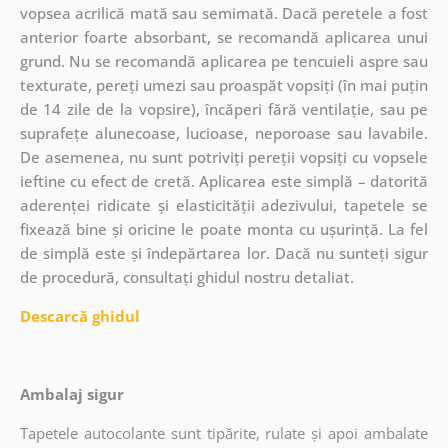
vopsea acrilică mată sau semimată. Dacă peretele a fost
anterior foarte absorbant, se recomandă aplicarea unui
grund. Nu se recomandă aplicarea pe tencuieli aspre sau
texturate, pereți umezi sau proaspăt vopsiți (în mai puțin
de 14 zile de la vopsire), încăperi fără ventilație, sau pe
suprafețe alunecoase, lucioase, neporoase sau lavabile.
De asemenea, nu sunt potriviți pereții vopsiți cu vopsele
ieftine cu efect de cretă. Aplicarea este simplă – datorită
aderenței ridicate și elasticității adezivului, tapetele se
fixează bine și oricine le poate monta cu ușurință. La fel
de simplă este și îndepărtarea lor. Dacă nu sunteți sigur
de procedură, consultați ghidul nostru detaliat.
Descarcă ghidul
Ambalaj sigur
Tapetele autocolante sunt tipărite, rulate și apoi ambalate