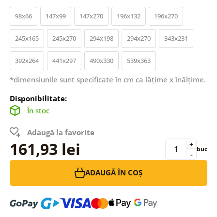
98x66
147x99
147x270
196x132
196x270
245x165
245x270
294x198
294x270
343x231
392x264
441x297
490x330
539x363
*dimensiunile sunt specificate în cm ca lățime x înălțime.
Disponibilitate:
În stoc
Adaugă la favorite
161,93 lei
+
buc
-
ADAUGĂ ÎN COȘ