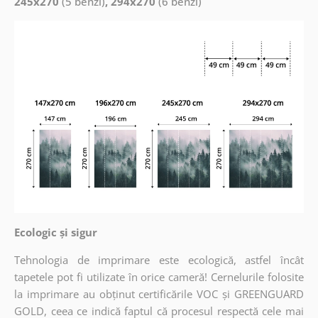
245x270
(5 benzi)
, 294x270
(6 benzi)
Ecologic și sigur
Tehnologia de imprimare este ecologică, astfel încât
tapetele pot fi utilizate în orice cameră! Cernelurile folosite
la imprimare au obținut certificările VOC și GREENGUARD
GOLD, ceea ce indică faptul că procesul respectă cele mai