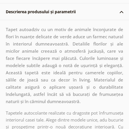
Descrierea produsului și parametrii
Tapet autoadziv cu un motiv de animale înconjurate de
flori în nuanțe delicate de verde aduce un farmec natural
în interiorul dumneavoastră. Detaliile florilor și ale
micilor animale creează o atmosferă jucăușă, care va
face fiecare încăpere mai plăcută. Culorile luminoase și
modelele subtile adaugă o notă de ușurință și eleganță.
Această tapetă este ideală pentru camerele copiilor,
sălile de joacă sau ca decor în living. Materialul de
calitate asigură o aplicare ușoară și o durabilitate
îndelungată, astfel încât să vă bucurați de frumusețea
naturii și în căminul dumneavoastră.
Tapetele autocolante realizate cu dragoste pot înfrumuseța
interiorul casei tale. Alege dintre modele unice, adu bucurie
și prospețime printr-o nouă decorațiune interioară. Cu