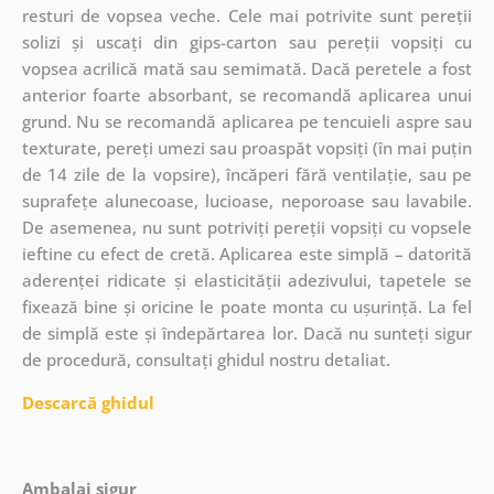
resturi de vopsea veche. Cele mai potrivite sunt pereții
solizi și uscați din gips-carton sau pereții vopsiți cu
vopsea acrilică mată sau semimată. Dacă peretele a fost
anterior foarte absorbant, se recomandă aplicarea unui
grund. Nu se recomandă aplicarea pe tencuieli aspre sau
texturate, pereți umezi sau proaspăt vopsiți (în mai puțin
de 14 zile de la vopsire), încăperi fără ventilație, sau pe
suprafețe alunecoase, lucioase, neporoase sau lavabile.
De asemenea, nu sunt potriviți pereții vopsiți cu vopsele
ieftine cu efect de cretă. Aplicarea este simplă – datorită
aderenței ridicate și elasticității adezivului, tapetele se
fixează bine și oricine le poate monta cu ușurință. La fel
de simplă este și îndepărtarea lor. Dacă nu sunteți sigur
de procedură, consultați ghidul nostru detaliat.
Descarcă ghidul
Ambalaj sigur