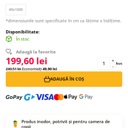
49x1000
*dimensiunile sunt specificate în cm ca lățime x înălțime.
Disponibilitate:
În stoc
Adaugă la favorite
199,60 lei
+
buc
-
249,51 lei
Economisiți
49,90 lei
ADAUGĂ ÎN COȘ
Produs inodor, potrivit și pentru camera de
copii