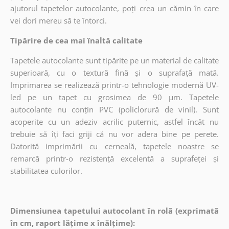
ajutorul tapetelor autocolante, poți crea un cămin în care
vei dori mereu să te întorci.
Tipărire de cea mai înaltă calitate
Tapetele autocolante sunt tipărite pe un material de calitate
superioară, cu o textură fină și o suprafață mată.
Imprimarea se realizează printr-o tehnologie modernă UV-
led pe un tapet cu grosimea de 90 µm. Tapetele
autocolante nu conțin PVC (policlorură de vinil). Sunt
acoperite cu un adeziv acrilic puternic, astfel încât nu
trebuie să îți faci griji că nu vor adera bine pe perete.
Datorită imprimării cu cerneală, tapetele noastre se
remarcă printr-o rezistență excelentă a suprafeței și
stabilitatea culorilor.
Dimensiunea tapetului autocolant în rolă (exprimată
în cm, raport lățime x înălțime):