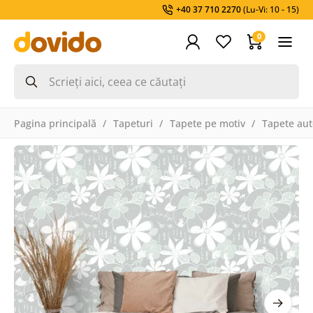
+40 37 710 2270
(Lu-Vi: 10 - 15)
0
Pagina principală
Tapeturi
Tapete pe motiv
Tapete aut