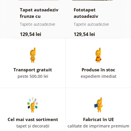
Tapet autoadeziv
Fototapet
T
ul
frunze cu
autoadeziv
h
atingere
pădure în ceață
d
e
Tapete autoadezive
Tapete autoadezive
T
pastelată
129,54 lei
129,54 lei
1
Transport gratuit
Produse în stoc
peste 500,00 lei
expediem imediat
Cel mai vast sortiment
Fabricat în UE
tapet și decorații
calitate de imprimare premium