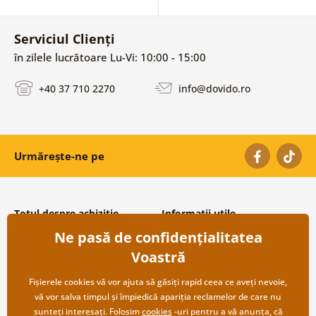
Serviciul Clienți
în zilele lucrătoare Lu-Vi: 10:00 - 15:00
+40 37 710 2270
info@dovido.ro
Urmărește-ne pe
Totul despre achiziție
Informații utile
Ne pasă de confidențialitatea
Condiții și termeni generali
Despre noi
Protecția datelor personale
Întrebări frecvente
Voastră
Transport și modalități de plată
Contacte
Returnare
Cooperare angro
Fișierele cookies vă vor ajuta să găsiți rapid ceea ce aveți nevoie,
vă vor salva timpul și împiedică apariția reclamelor de care nu
sunteți interesați. Folosim
cookies
-uri pentru a vă anunța, că