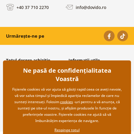
+40 37 710 2270
info@dovido.ro
Urmărește-ne pe
Totul despre achiziție
Informații utile
Ne pasă de confidențialitatea
Condiții și termeni generali
Despre noi
Protecția datelor personale
Întrebări frecvente
Voastră
Transport și modalități de plată
Contacte
Returnare
Cooperare angro
Fișierele cookies vă vor ajuta să găsiți rapid ceea ce aveți nevoie,
vă vor salva timpul și împiedică apariția reclamelor de care nu
sunteți interesați. Folosim
cookies
-uri pentru a vă anunța, că
sunteți pe site-ul nostru, și afișăm produsele în funcție de
preferințele voastre. Fișierele cookies ne ajută să vă
îmbunătățim experiența de navigare.
Respinge totul