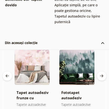
dovido
Aplicație simplă, pe care o
poate gestiona oricine
,
Tapetul autoadeziv cu lipire
puternică
Din aceeași colecție
iv
Tapet autoadeziv
Fototapet
T
el
frunze cu
autoadeziv
f
atingere
pădure în ceață
n
e
Tapete autoadezive
Tapete autoadezive
T
pastelată
c