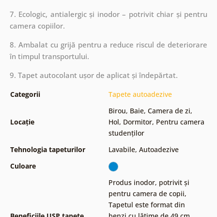
7. Ecologic, antialergic și inodor – potrivit chiar și pentru
camera copiilor.
8. Ambalat cu grijă pentru a reduce riscul de deteriorare
în timpul transportului.
9. Tapet autocolant ușor de aplicat și îndepărtat.
Categorii
Tapete autoadezive
Birou
,
Baie
,
Camera de zi
,
Locație
Hol
,
Dormitor
,
Pentru camera
studenților
Tehnologia tapeturilor
Lavabile
,
Autoadezive
Culoare
Produs inodor, potrivit și
pentru camera de copii
,
Tapetul este format din
Beneficiile USP tapete
benzi cu lățime de 49 cm
,