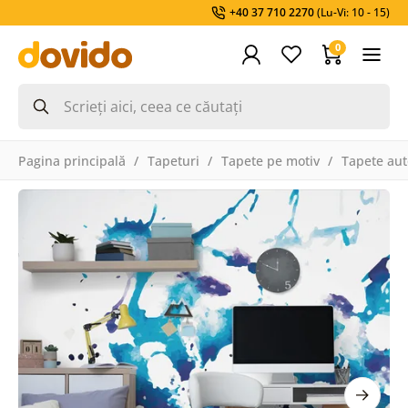
+40 37 710 2270
(Lu-Vi: 10 - 15)
0
Pagina principală
Tapeturi
Tapete pe motiv
Tapete aut