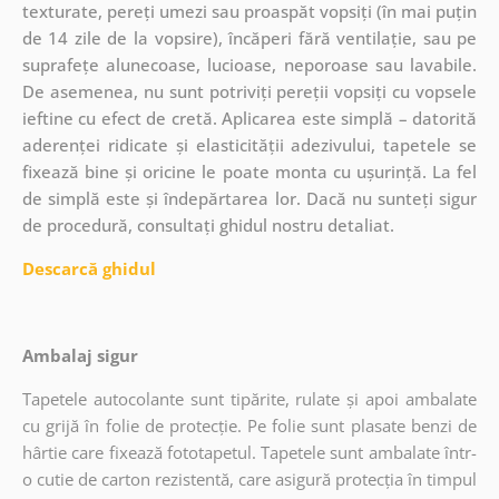
texturate, pereți umezi sau proaspăt vopsiți (în mai puțin
de 14 zile de la vopsire), încăperi fără ventilație, sau pe
suprafețe alunecoase, lucioase, neporoase sau lavabile.
De asemenea, nu sunt potriviți pereții vopsiți cu vopsele
ieftine cu efect de cretă. Aplicarea este simplă – datorită
aderenței ridicate și elasticității adezivului, tapetele se
fixează bine și oricine le poate monta cu ușurință. La fel
de simplă este și îndepărtarea lor. Dacă nu sunteți sigur
de procedură, consultați ghidul nostru detaliat.
Descarcă ghidul
Ambalaj sigur
Tapetele autocolante sunt tipărite, rulate și apoi ambalate
cu grijă în folie de protecție. Pe folie sunt plasate benzi de
hârtie care fixează fototapetul. Tapetele sunt ambalate într-
o cutie de carton rezistentă, care asigură protecția în timpul