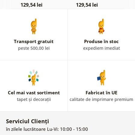
129,54 lei
129,54 lei
1
Transport gratuit
Produse în stoc
peste 500,00 lei
expediem imediat
Cel mai vast sortiment
Fabricat în UE
tapet și decorații
calitate de imprimare premium
Serviciul Clienți
în zilele lucrătoare Lu-Vi: 10:00 - 15:00