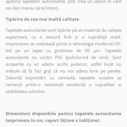
ajutorul tapetelor autocolante, poți crea un cămin în care
vei dori mereu să te întorci.
Tipărire de cea mai înaltă calitate
Tapetele autocolante sunt tipărite pe un material de calitate
superioară, cu o textură fină și o suprafață mată.
Imprimarea se realizează printr-o tehnologie modernă UV-
led pe un tapet cu grosimea de 90 µm. Tapetele
autocolante nu conțin PVC (policlorură de vinil). Sunt
acoperite cu un adeziv acrilic puternic, astfel încât nu
trebuie să îți faci griji că nu vor adera bine pe perete.
Datorită imprimării cu cerneală, tapetele noastre se
remarcă printr-o rezistență excelentă a suprafeței și
stabilitatea culorilor.
Dimensiuni disponibile pentru tapetele autocolante
(exprimate în cm, raport lățime x înălțime):