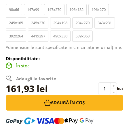
98x66
147x99
147x270
196x132
196x270
245x165
245x270
294x198
294x270
343x231
392x264
441x297
490x330
539x363
*dimensiunile sunt specificate în cm ca lățime x înălțime.
Disponibilitate:
În stoc
Adaugă la favorite
161,93 lei
+
buc
-
ADAUGĂ ÎN COȘ