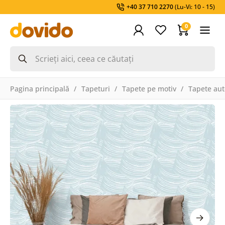
+40 37 710 2270
(Lu-Vi: 10 - 15)
0
Pagina principală
Tapeturi
Tapete pe motiv
Tapete aut