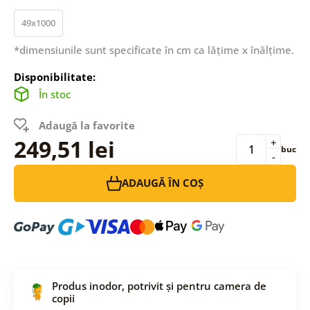
49x1000
*dimensiunile sunt specificate în cm ca lățime x înălțime.
Disponibilitate:
În stoc
Adaugă la favorite
249,51 lei
+
buc
-
ADAUGĂ ÎN COȘ
Produs inodor, potrivit și pentru camera de
copii