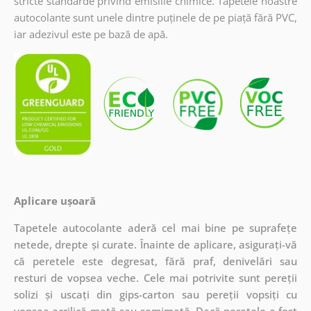
stricte standarde privind emisiile chimice. Tapetele noastre
autocolante sunt unele dintre puținele de pe piață fără PVC,
iar adezivul este pe bază de apă.
Aplicare ușoară
Tapetele autocolante aderă cel mai bine pe suprafețe
netede, drepte și curate. Înainte de aplicare, asigurați-vă
că peretele este degresat, fără praf, denivelări sau
resturi de vopsea veche. Cele mai potrivite sunt pereții
solizi și uscați din gips-carton sau pereții vopsiți cu
vopsea acrilică mată sau semimată. Dacă peretele a fost