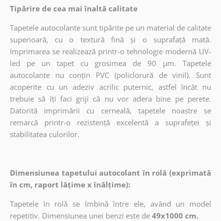
Tipărire de cea mai înaltă calitate
Tapetele autocolante sunt tipărite pe un material de calitate
superioară, cu o textură fină și o suprafață mată.
Imprimarea se realizează printr-o tehnologie modernă UV-
led pe un tapet cu grosimea de 90 µm. Tapetele
autocolante nu conțin PVC (policlorură de vinil). Sunt
acoperite cu un adeziv acrilic puternic, astfel încât nu
trebuie să îți faci griji că nu vor adera bine pe perete.
Datorită imprimării cu cerneală, tapetele noastre se
remarcă printr-o rezistență excelentă a suprafeței și
stabilitatea culorilor.
Dimensiunea tapetului autocolant în rolă (exprimată
în cm, raport lățime x înălțime):
Tapetele în rolă se îmbină între ele, având un model
repetitiv. Dimensiunea unei benzi este de
49x1000 cm.