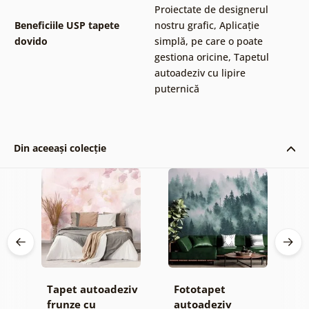
Proiectate de designerul
Beneficiile USP tapete
nostru grafic
,
Aplicație
dovido
simplă, pe care o poate
gestiona oricine
,
Tapetul
autoadeziv cu lipire
puternică
Din aceeași colecție
Tapet autoadeziv
Fototapet
T
ul
frunze cu
autoadeziv
h