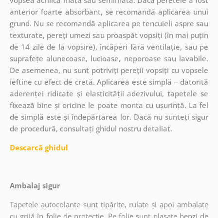
anterior foarte absorbant, se recomandă aplicarea unui
grund. Nu se recomandă aplicarea pe tencuieli aspre sau
texturate, pereți umezi sau proaspăt vopsiți (în mai puțin
de 14 zile de la vopsire), încăperi fără ventilație, sau pe
suprafețe alunecoase, lucioase, neporoase sau lavabile.
De asemenea, nu sunt potriviți pereții vopsiți cu vopsele
ieftine cu efect de cretă. Aplicarea este simplă – datorită
aderenței ridicate și elasticității adezivului, tapetele se
fixează bine și oricine le poate monta cu ușurință. La fel
de simplă este și îndepărtarea lor. Dacă nu sunteți sigur
de procedură, consultați ghidul nostru detaliat.
Descarcă ghidul
Ambalaj sigur
Tapetele autocolante sunt tipărite, rulate și apoi ambalate
cu grijă în folie de protecție. Pe folie sunt plasate benzi de