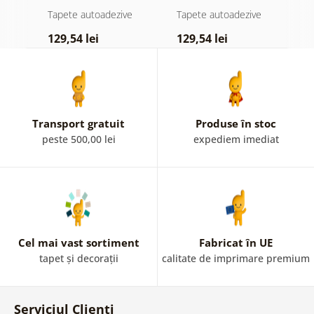
atingere
pădure în ceață
d
e
Tapete autoadezive
Tapete autoadezive
T
pastelată
129,54 lei
129,54 lei
1
Transport gratuit
Produse în stoc
peste 500,00 lei
expediem imediat
Cel mai vast sortiment
Fabricat în UE
tapet și decorații
calitate de imprimare premium
Serviciul Clienți