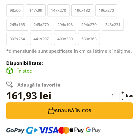
98x66
147x99
147x270
196x132
196x270
245x165
245x270
294x198
294x270
343x231
392x264
441x297
490x330
539x363
*dimensiunile sunt specificate în cm ca lățime x înălțime.
Disponibilitate:
În stoc
Adaugă la favorite
161,93 lei
+
buc
-
ADAUGĂ ÎN COȘ