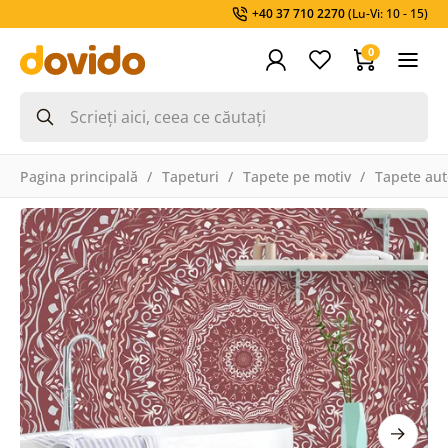
+40 37 710 2270
(Lu-Vi: 10 - 15)
0
Pagina principală
Tapeturi
Tapete pe motiv
Tapete aut