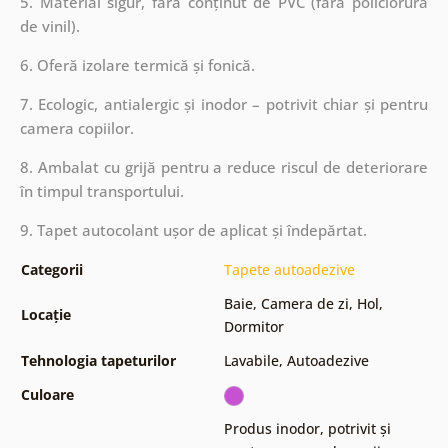
5. Material sigur, fără conținut de PVC (fără policlorură
de vinil).
6. Oferă izolare termică și fonică.
7. Ecologic, antialergic și inodor – potrivit chiar și pentru
camera copiilor.
8. Ambalat cu grijă pentru a reduce riscul de deteriorare
în timpul transportului.
9. Tapet autocolant ușor de aplicat și îndepărtat.
Categorii
Tapete autoadezive
Baie
,
Camera de zi
,
Hol
,
Locație
Dormitor
Tehnologia tapeturilor
Lavabile
,
Autoadezive
Culoare
Produs inodor, potrivit și