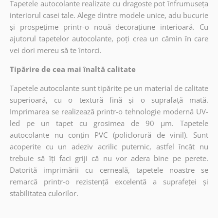
Tapetele autocolante realizate cu dragoste pot înfrumuseța
interiorul casei tale. Alege dintre modele unice, adu bucurie
și prospețime printr-o nouă decorațiune interioară. Cu
ajutorul tapetelor autocolante, poți crea un cămin în care
vei dori mereu să te întorci.
Tipărire de cea mai înaltă calitate
Tapetele autocolante sunt tipărite pe un material de calitate
superioară, cu o textură fină și o suprafață mată.
Imprimarea se realizează printr-o tehnologie modernă UV-
led pe un tapet cu grosimea de 90 µm. Tapetele
autocolante nu conțin PVC (policlorură de vinil). Sunt
acoperite cu un adeziv acrilic puternic, astfel încât nu
trebuie să îți faci griji că nu vor adera bine pe perete.
Datorită imprimării cu cerneală, tapetele noastre se
remarcă printr-o rezistență excelentă a suprafeței și
stabilitatea culorilor.