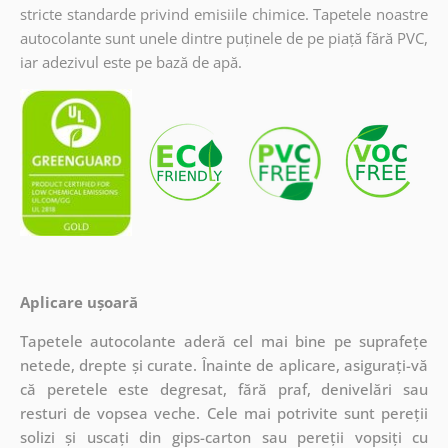
stricte standarde privind emisiile chimice. Tapetele noastre
autocolante sunt unele dintre puținele de pe piață fără PVC,
iar adezivul este pe bază de apă.
Aplicare ușoară
Tapetele autocolante aderă cel mai bine pe suprafețe
netede, drepte și curate. Înainte de aplicare, asigurați-vă
că peretele este degresat, fără praf, denivelări sau
resturi de vopsea veche. Cele mai potrivite sunt pereții
solizi și uscați din gips-carton sau pereții vopsiți cu