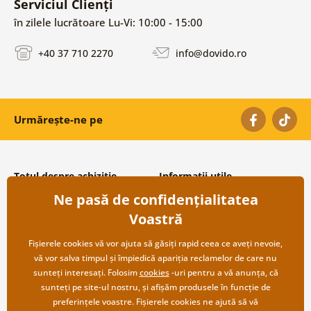
Serviciul Clienți
în zilele lucrătoare Lu-Vi: 10:00 - 15:00
+40 37 710 2270
info@dovido.ro
Urmărește-ne pe
Totul despre achiziție
Informații utile
Ne pasă de confidențialitatea
Condiții și termeni generali
Despre noi
Protecția datelor personale
Întrebări frecvente
Voastră
Transport și modalități de plată
Contacte
Returnare
Cooperare angro
Fișierele cookies vă vor ajuta să găsiți rapid ceea ce aveți nevoie,
vă vor salva timpul și împiedică apariția reclamelor de care nu
sunteți interesați. Folosim
cookies
-uri pentru a vă anunța, că
sunteți pe site-ul nostru, și afișăm produsele în funcție de
preferințele voastre. Fișierele cookies ne ajută să vă