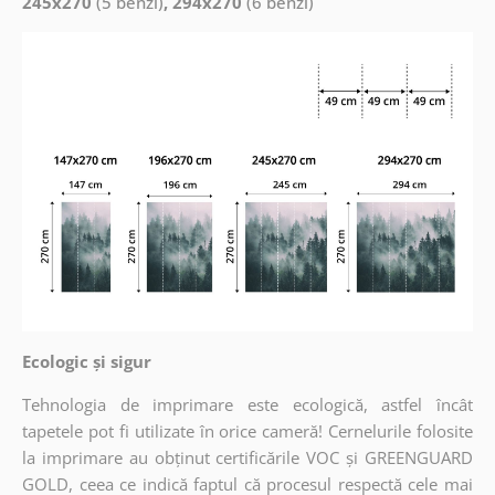
245x270
(5 benzi)
, 294x270
(6 benzi)
Ecologic și sigur
Tehnologia de imprimare este ecologică, astfel încât
tapetele pot fi utilizate în orice cameră! Cernelurile folosite
la imprimare au obținut certificările VOC și GREENGUARD
GOLD, ceea ce indică faptul că procesul respectă cele mai