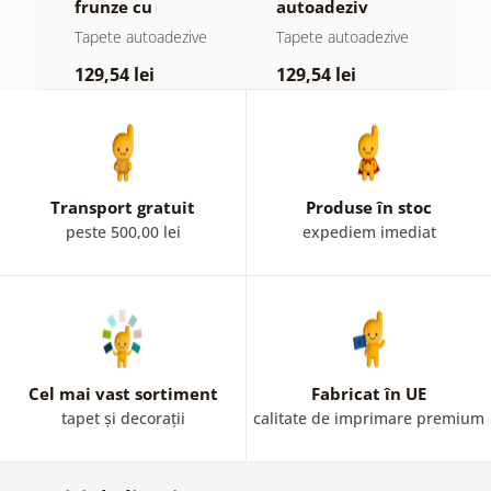
jă
frunze cu
autoadeziv
f
atingere
pădure în ceață
n
e
Tapete autoadezive
Tapete autoadezive
T
pastelată
c
129,54 lei
129,54 lei
1
Transport gratuit
Produse în stoc
peste 500,00 lei
expediem imediat
Cel mai vast sortiment
Fabricat în UE
tapet și decorații
calitate de imprimare premium