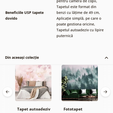
pentru camera de copii
,
Tapetul este format din
Beneficiile USP tapete
benzi cu lățime de 49 cm
,
dovido
Aplicație simplă, pe care o
poate gestiona oricine
,
Tapetul autoadeziv cu lipire
puternică
Din aceeași colecție
Tapet autoadeziv
Fototapet
T