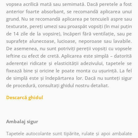
vopsea acrilică mată sau semimată. Dacă peretele a fost
anterior foarte absorbant, se recomandă aplicarea unui
grund. Nu se recomandă aplicarea pe tencuieli aspre sau
texturate, pereți umezi sau proaspăt vopsiți (în mai puțin
de 14 zile de la vopsire), încăperi fără ventilație, sau pe
suprafețe alunecoase, lucioase, neporoase sau lavabile.
De asemenea, nu sunt potriviți pereții vopsiți cu vopsele
ieftine cu efect de cretă. Aplicarea este simplă – datorită
aderenței ridicate și elasticității adezivului, tapetele se
fixează bine și oricine le poate monta cu ușurință. La fel
de simplă este și îndepărtarea lor. Dacă nu sunteți sigur
de procedură, consultați ghidul nostru detaliat.
Descarcă ghidul
Ambalaj sigur
Tapetele autocolante sunt tipărite, rulate și apoi ambalate