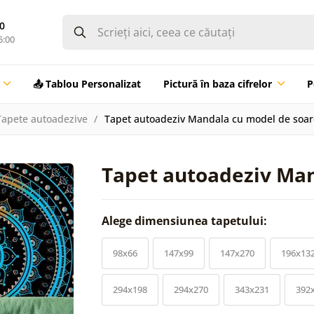
0
5:00
📤 Tablou Personalizat
Pictură în baza cifrelor
P
Tapete autoadezive
Tapet autoadeziv Mandala cu model de soar
Tapet autoadeziv Man
Alege dimensiunea tapetului:
98x66
147x99
147x270
196x13
294x198
294x270
343x231
392