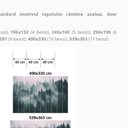
tandard (motivul tapetului rămâne același, doar
nzi),
196x132
(4 benzi),
245x165
(5 benzi),
294x198
(6
297
(9 benzi),
490x330
(10 benzi),
539x363
(11 benzi)