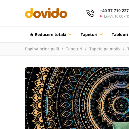
+40 37 710 227
Lu-Vi: 10:00 - 1
🔥 Reducere totalã
Tapeturi
Tablouri
Pagina principală
Tapeturi
Tapete pe motiv