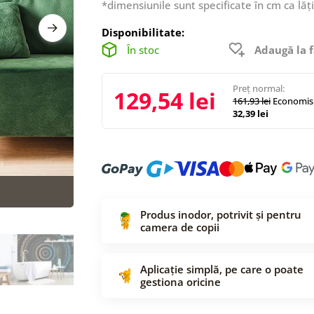
*dimensiunile sunt specificate în cm ca lăț
Disponibilitate:
În stoc
Adaugă la f
Preț normal:
129,54 lei
161,93 lei
Economisi
32,39 lei
Produs inodor, potrivit și pentru
camera de copii
Aplicație simplă, pe care o poate
gestiona oricine