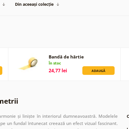
Din aceeași colecție
Bandă de hârtie
În stoc
24,77 lei
ADAUGĂ
metrii
monie și liniște în interiorul dumneavoastră. Modelele
C
pe un fundal întunecat creează un efect vizual fascinant.