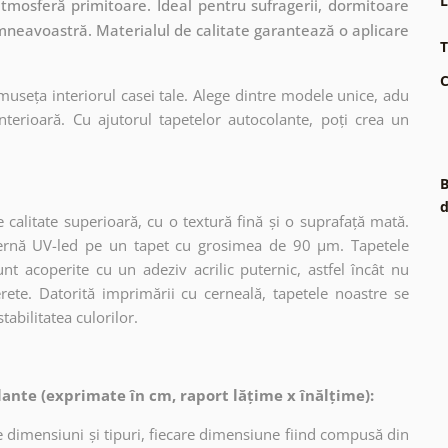
L
atmosferă primitoare. Ideal pentru sufragerii, dormitoare
umneavoastră. Materialul de calitate garantează o aplicare
T
C
museța interiorul casei tale. Alege dintre modele unice, adu
terioară. Cu ajutorul tapetelor autocolante, poți crea un
B
d
 calitate superioară, cu o textură fină și o suprafață mată.
dernă UV-led pe un tapet cu grosimea de 90 µm. Tapetele
nt acoperite cu un adeziv acrilic puternic, astfel încât nu
erete. Datorită imprimării cu cerneală, tapetele noastre se
tabilitatea culorilor.
ante (exprimate în cm, raport lățime x înălțime):
 dimensiuni și tipuri, fiecare dimensiune fiind compusă din