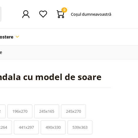
0
Coşul dumneavoastră
ostere
e
dala cu model de soare
2
196x270
245x165
245x270
x264
441x297
490x330
539x363