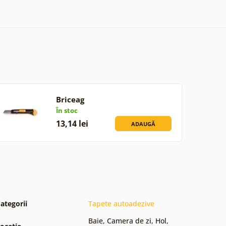
Briceag
În stoc
13,14 lei
ADAUGĂ
ategorii
Tapete autoadezive
Baie
,
Camera de zi
,
Hol
,