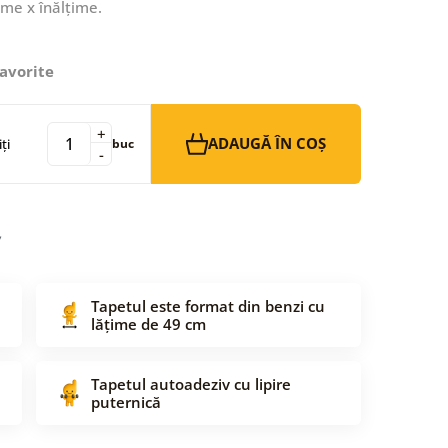
ime x înălțime.
avorite
+
ADAUGĂ ÎN COȘ
ți
buc
-
Tapetul este format din benzi cu
lățime de 49 cm
Tapetul autoadeziv cu lipire
puternică