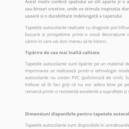
Acest motiv conferă spațiului un stil aparte și o 
sau birouri creative, unde va stimula inspirația d
ușoară și o durabilitate îndelungată a tapetului.
Tapetele autocolante realizate cu dragoste pot înfru
bucurie și prospețime printr-o nouă decorațiune in
cămin în care vei dori mereu să te întorci.
Tipărire de cea mai înaltă calitate
Tapetele autocolante sunt tipărite pe un material de
Imprimarea se realizează printr-o tehnologie mo
autocolante nu conțin PVC (policlorură de vinil). Su
trebuie să îți faci griji că nu vor adera bine pe p
remarcă printr-o rezistență excelentă a suprafeței și s
Dimensiuni disponibile pentru tapetele autocol
Tapetele autocolante sunt disponibile în următoarele