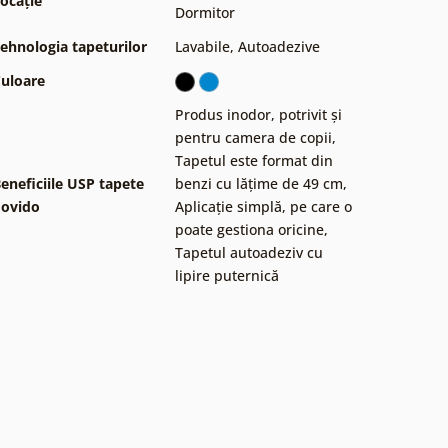
ocație
Dormitor
ehnologia tapeturilor
Lavabile
,
Autoadezive
uloare
Produs inodor, potrivit și
pentru camera de copii
,
Tapetul este format din
eneficiile USP tapete
benzi cu lățime de 49 cm
,
ovido
Aplicație simplă, pe care o
poate gestiona oricine
,
Tapetul autoadeziv cu
lipire puternică