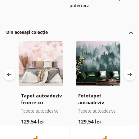
puternică
Din aceeași colecție
Tapet autoadeziv
Fototapet
T
frunze cu
autoadeziv
h
atingere
pădure în ceață
d
e
Tapete autoadezive
Tapete autoadezive
T
pastelată
129,54 lei
129,54 lei
1