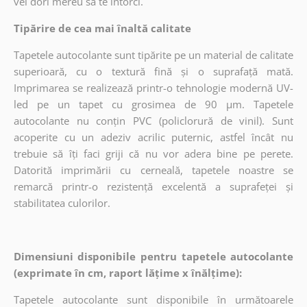
vei dori mereu să te întorci.
Tipărire de cea mai înaltă calitate
Tapetele autocolante sunt tipărite pe un material de calitate
superioară, cu o textură fină și o suprafață mată.
Imprimarea se realizează printr-o tehnologie modernă UV-
led pe un tapet cu grosimea de 90 µm. Tapetele
autocolante nu conțin PVC (policlorură de vinil). Sunt
acoperite cu un adeziv acrilic puternic, astfel încât nu
trebuie să îți faci griji că nu vor adera bine pe perete.
Datorită imprimării cu cerneală, tapetele noastre se
remarcă printr-o rezistență excelentă a suprafeței și
stabilitatea culorilor.
Dimensiuni disponibile pentru tapetele autocolante
(exprimate în cm, raport lățime x înălțime):
Tapetele autocolante sunt disponibile în următoarele