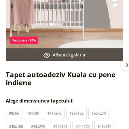
Reducere -20%
Afişează galeria
Tapet autoadeziv Kuala cu pene
indiene
Alege dimensiunea tapetului:
98x66
147x99
147x270
196x132
196x270
245x165
245x270
294x198
294x270
343x231