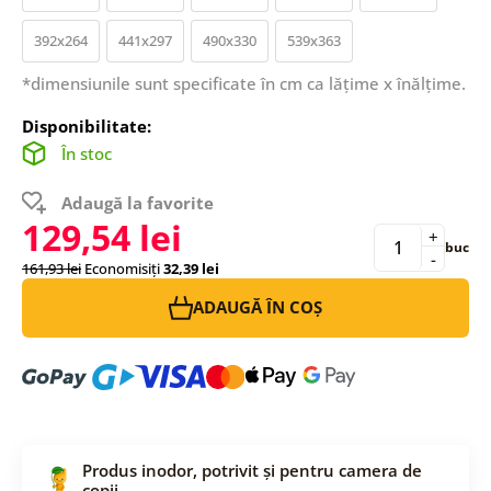
392x264
441x297
490x330
539x363
*dimensiunile sunt specificate în cm ca lățime x înălțime.
Disponibilitate:
În stoc
Adaugă la favorite
129,54 lei
+
buc
-
161,93 lei
Economisiți
32,39 lei
ADAUGĂ ÎN COȘ
Produs inodor, potrivit și pentru camera de
copii