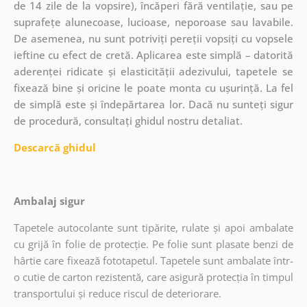
de 14 zile de la vopsire), încăperi fără ventilație, sau pe
suprafețe alunecoase, lucioase, neporoase sau lavabile.
De asemenea, nu sunt potriviți pereții vopsiți cu vopsele
ieftine cu efect de cretă. Aplicarea este simplă – datorită
aderenței ridicate și elasticității adezivului, tapetele se
fixează bine și oricine le poate monta cu ușurință. La fel
de simplă este și îndepărtarea lor. Dacă nu sunteți sigur
de procedură, consultați ghidul nostru detaliat.
Descarcă ghidul
Ambalaj sigur
Tapetele autocolante sunt tipărite, rulate și apoi ambalate
cu grijă în folie de protecție. Pe folie sunt plasate benzi de
hârtie care fixează fototapetul. Tapetele sunt ambalate într-
o cutie de carton rezistentă, care asigură protecția în timpul
transportului și reduce riscul de deteriorare.