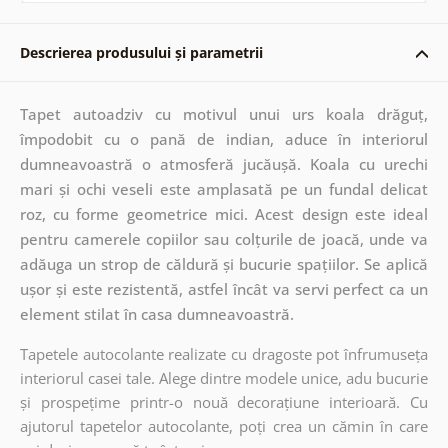
Descrierea produsului și parametrii
Tapet autoadziv cu motivul unui urs koala drăguț,
împodobit cu o pană de indian, aduce în interiorul
dumneavoastră o atmosferă jucăușă. Koala cu urechi
mari și ochi veseli este amplasată pe un fundal delicat
roz, cu forme geometrice mici. Acest design este ideal
pentru camerele copiilor sau colțurile de joacă, unde va
adăuga un strop de căldură și bucurie spațiilor. Se aplică
ușor și este rezistentă, astfel încât va servi perfect ca un
element stilat în casa dumneavoastră.
Tapetele autocolante realizate cu dragoste pot înfrumuseța
interiorul casei tale. Alege dintre modele unice, adu bucurie
și prospețime printr-o nouă decorațiune interioară. Cu
ajutorul tapetelor autocolante, poți crea un cămin în care