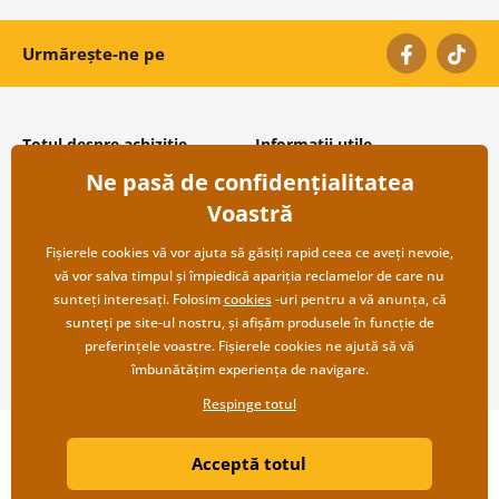
Urmărește-ne pe
Totul despre achiziție
Informații utile
Ne pasă de confidențialitatea
Condiții și termeni generali
Despre noi
Protecția datelor personale
Întrebări frecvente
Voastră
Transport și modalități de plată
Contacte
Returnare
Cooperare angro
Fișierele cookies vă vor ajuta să găsiți rapid ceea ce aveți nevoie,
vă vor salva timpul și împiedică apariția reclamelor de care nu
sunteți interesați. Folosim
cookies
-uri pentru a vă anunța, că
sunteți pe site-ul nostru, și afișăm produsele în funcție de
preferințele voastre. Fișierele cookies ne ajută să vă
îmbunătățim experiența de navigare.
Respinge totul
Copyright ©2019 © Dovido.ro.
Acceptă totul
Webdesign
Litvanyi.sk
| Magazinul online a fost creat de