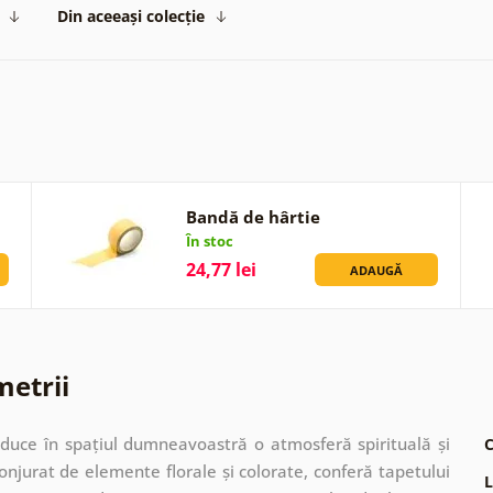
Din aceeași colecție
Bandă de hârtie
În stoc
24,77 lei
ADAUGĂ
metrii
duce în spațiul dumneavoastră o atmosferă spirituală și
C
onjurat de elemente florale și colorate, conferă tapetului
L