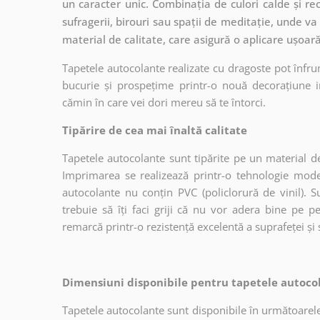
un caracter unic. Combinația de culori calde și re
sufragerii, birouri sau spații de meditație, unde va s
material de calitate, care asigură o aplicare ușoară
Tapetele autocolante realizate cu dragoste pot înfru
bucurie și prospețime printr-o nouă decorațiune in
cămin în care vei dori mereu să te întorci.
Tipărire de cea mai înaltă calitate
Tapetele autocolante sunt tipărite pe un material de
Imprimarea se realizează printr-o tehnologie mo
autocolante nu conțin PVC (policlorură de vinil). Su
trebuie să îți faci griji că nu vor adera bine pe p
remarcă printr-o rezistență excelentă a suprafeței și s
Dimensiuni disponibile pentru tapetele autocol
Tapetele autocolante sunt disponibile în următoarele