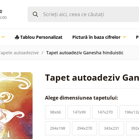
0
5:00
📤 Tablou Personalizat
Pictură în baza cifrelor
P
Tapete autoadezive
Tapet autoadeziv Ganesha hinduistic
Tapet autoadeziv Gan
Alege dimensiunea tapetului:
98x66
147x99
147x270
196x13
294x198
294x270
343x231
392