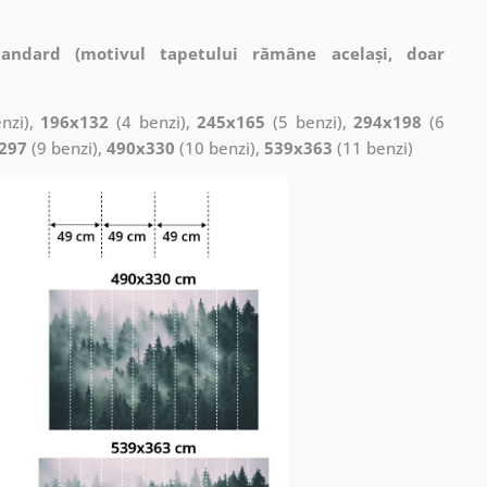
tandard (motivul tapetului rămâne același, doar
nzi),
196x132
(4 benzi),
245x165
(5 benzi),
294x198
(6
297
(9 benzi),
490x330
(10 benzi),
539x363
(11 benzi)