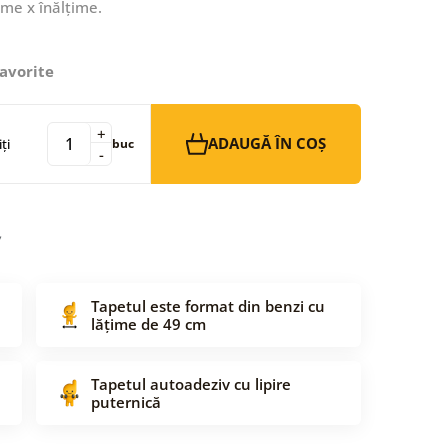
ime x înălțime.
avorite
+
ADAUGĂ ÎN COȘ
ți
buc
-
Tapetul este format din benzi cu
lățime de 49 cm
Tapetul autoadeziv cu lipire
puternică