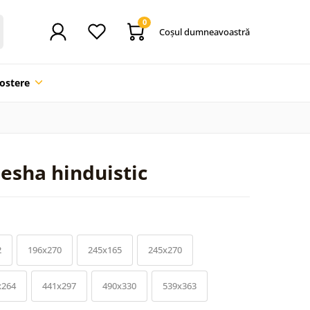
0
Coşul dumneavoastră
ostere
esha hinduistic
2
196x270
245x165
245x270
x264
441x297
490x330
539x363