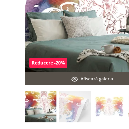
Reducere -20%
Afişează galeria