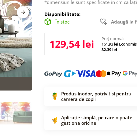
*dimensiunile sunt specificate în cm ca lăț
Disponibilitate:
În stoc
Adaugă la f
Preț normal:
129,54 lei
161,93 lei
Economisi
32,39 lei
Produs inodor, potrivit și pentru
camera de copii
Aplicație simplă, pe care o poate
gestiona oricine