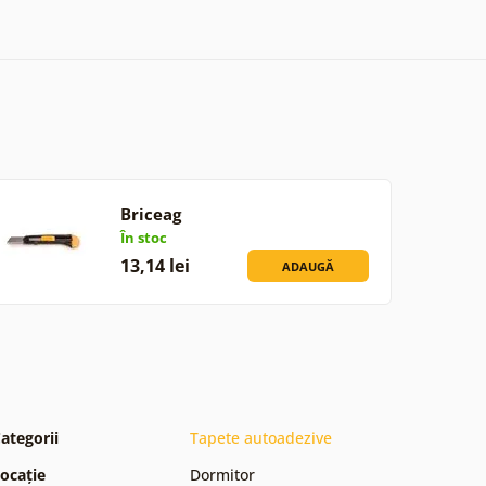
Briceag
În stoc
13,14 lei
ADAUGĂ
ategorii
Tapete autoadezive
ocație
Dormitor