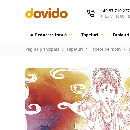
+40 37 710 227
Lu-Vi: 10:00 - 1
🔥 Reducere totalã
Tapeturi
Tablouri
Pagina principală
Tapeturi
Tapete pe motiv