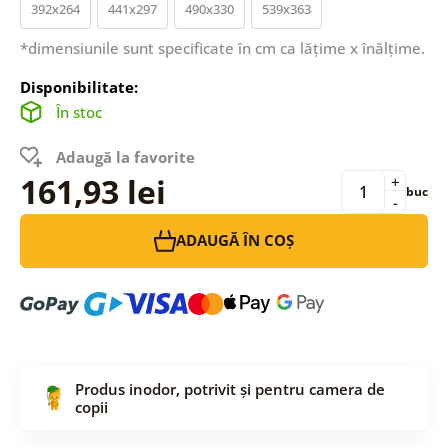
392x264
441x297
490x330
539x363
*dimensiunile sunt specificate în cm ca lățime x înălțime.
Disponibilitate:
În stoc
Adaugă la favorite
161,93 lei
+
buc
-
ADAUGĂ ÎN COȘ
Produs inodor, potrivit și pentru camera de
copii