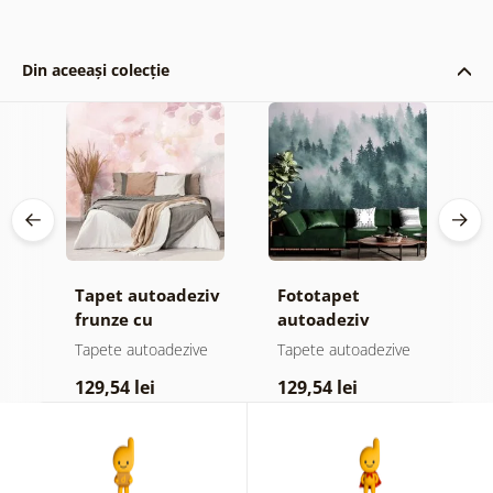
Din aceeași colecție
Tapet autoadeziv
Fototapet
T
ul
frunze cu
autoadeziv
h
atingere
pădure în ceață
d
e
Tapete autoadezive
Tapete autoadezive
T
pastelată
129,54 lei
129,54 lei
1