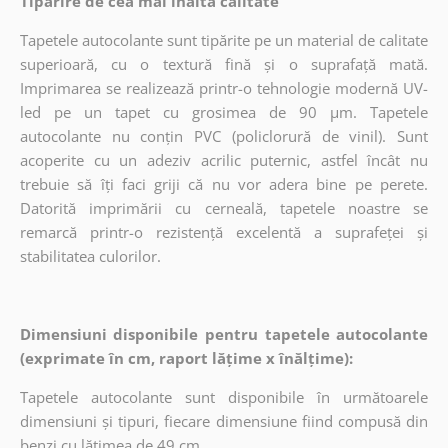
Tipărire de cea mai înaltă calitate
Tapetele autocolante sunt tipărite pe un material de calitate
superioară, cu o textură fină și o suprafață mată.
Imprimarea se realizează printr-o tehnologie modernă UV-
led pe un tapet cu grosimea de 90 µm. Tapetele
autocolante nu conțin PVC (policlorură de vinil). Sunt
acoperite cu un adeziv acrilic puternic, astfel încât nu
trebuie să îți faci griji că nu vor adera bine pe perete.
Datorită imprimării cu cerneală, tapetele noastre se
remarcă printr-o rezistență excelentă a suprafeței și
stabilitatea culorilor.
Dimensiuni disponibile pentru tapetele autocolante
(exprimate în cm, raport lățime x înălțime):
Tapetele autocolante sunt disponibile în următoarele
dimensiuni și tipuri, fiecare dimensiune fiind compusă din
benzi cu lățimea de 49 cm.