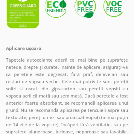
Aplicare ușoară
Tapetele autocolante aderă cel mai bine pe suprafețe
netede, drepte și curate. Înainte de aplicare, asigurați-vă
că peretele este degresat, fără praf, denivelări sau
resturi de vopsea veche. Cele mai potrivite sunt pereții
solizi și uscați din gips-carton sau pereții vopsiți cu
vopsea acrilică mată sau semimată. Dacă peretele a fost
anterior foarte absorbant, se recomandă aplicarea unui
grund. Nu se recomandă aplicarea pe tencuieli aspre sau
texturate, pereți umezi sau proaspăt vopsiți (în mai puțin
de 14 zile de la vopsire), încăperi fără ventilație, sau pe
suprafețe alunecoase, lucioase, neporoase sau lavabile.