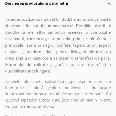
Descrierea produsului și parametrii
Tapet autoadziv cu motivul lui Buddha auriu aduce liniște
și armonie în spațiul dumneavoastră. Detaliile lucrării lui
Buddha și ale altor simboluri creează o compoziție
fascinantă, care atrage atenția din prima clipă. Culorile
principale, auriu și negru, conferă tapetului un aspect
elegant și modern. Ideal pentru living, meditație sau
orice spațiu în care doriți să creați o atmosferă de pace.
Materialul de calitate asigură o aplicare ușoară și o
durabilitate îndelungată.
Tapetele autocolante realizate cu dragoste pot înfrumuseța
interiorul casei tale. Alege dintre modele unice, adu bucurie
și prospețime printr-o nouă decorațiune interioară. Cu
ajutorul tapetelor autocolante, poți crea un cămin în care
vei dori mereu să te întorci.