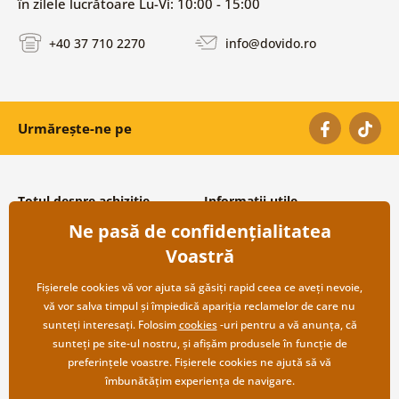
în zilele lucrătoare Lu-Vi: 10:00 - 15:00
+40 37 710 2270
info@dovido.ro
Urmărește-ne pe
Totul despre achiziție
Informații utile
Ne pasă de confidențialitatea
Condiții și termeni generali
Despre noi
Protecția datelor personale
Întrebări frecvente
Voastră
Transport și modalități de plată
Contacte
Returnare
Cooperare angro
Fișierele cookies vă vor ajuta să găsiți rapid ceea ce aveți nevoie,
vă vor salva timpul și împiedică apariția reclamelor de care nu
sunteți interesați. Folosim
cookies
-uri pentru a vă anunța, că
sunteți pe site-ul nostru, și afișăm produsele în funcție de
preferințele voastre. Fișierele cookies ne ajută să vă
îmbunătățim experiența de navigare.