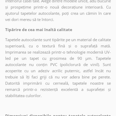
interiorul casei tale. Alege dintre modele unice, adu bucurie
și prospețime printr-o nouă decorațiune interioară. Cu
ajutorul tapetelor autocolante, poți crea un cămin în care
vei dori mereu să te întorci.
Tipărire de cea mai înaltă calitate
Tapetele autocolante sunt tipărite pe un material de calitate
superioară, cu o textură fină și o suprafață mată.
Imprimarea se realizează printr-o tehnologie modernă UV-
led pe un tapet cu grosimea de 90 µm. Tapetele
autocolante nu conțin PVC (policlorură de vinil). Sunt
acoperite cu un adeziv acrilic puternic, astfel încât nu
trebuie să îți faci griji că nu vor adera bine pe perete.
Datorită imprimării cu cerneală, tapetele noastre se
remarcă printr-o rezistență excelentă a suprafeței și
stabilitatea culorilor.
Dimensiuni disponibile pentru tapetele autocolante