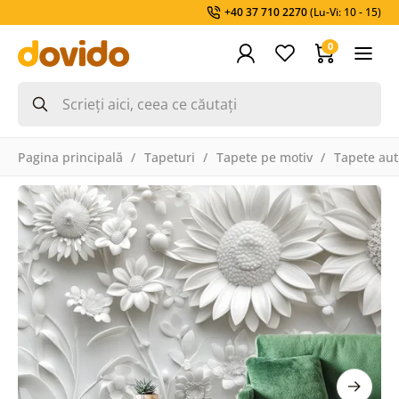
+40 37 710 2270
(Lu-Vi: 10 - 15)
0
Pagina principală
Tapeturi
Tapete pe motiv
Tapete aut