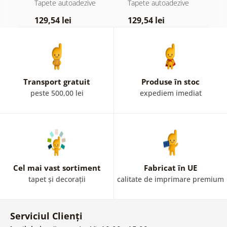
e
Tapete autoadezive
Tapete autoadezive
T
pastelată
129,54 lei
129,54 lei
1
Transport gratuit
Produse în stoc
peste 500,00 lei
expediem imediat
Cel mai vast sortiment
Fabricat în UE
tapet și decorații
calitate de imprimare premium
Serviciul Clienți