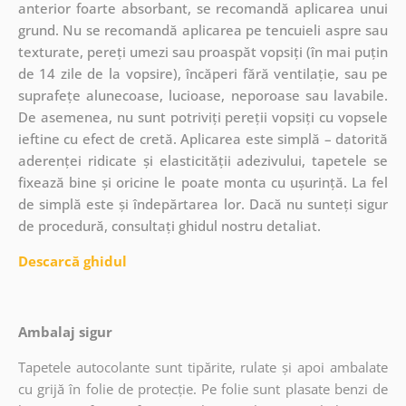
anterior foarte absorbant, se recomandă aplicarea unui
grund. Nu se recomandă aplicarea pe tencuieli aspre sau
texturate, pereți umezi sau proaspăt vopsiți (în mai puțin
de 14 zile de la vopsire), încăperi fără ventilație, sau pe
suprafețe alunecoase, lucioase, neporoase sau lavabile.
De asemenea, nu sunt potriviți pereții vopsiți cu vopsele
ieftine cu efect de cretă. Aplicarea este simplă – datorită
aderenței ridicate și elasticității adezivului, tapetele se
fixează bine și oricine le poate monta cu ușurință. La fel
de simplă este și îndepărtarea lor. Dacă nu sunteți sigur
de procedură, consultați ghidul nostru detaliat.
Descarcă ghidul
Ambalaj sigur
Tapetele autocolante sunt tipărite, rulate și apoi ambalate
cu grijă în folie de protecție. Pe folie sunt plasate benzi de