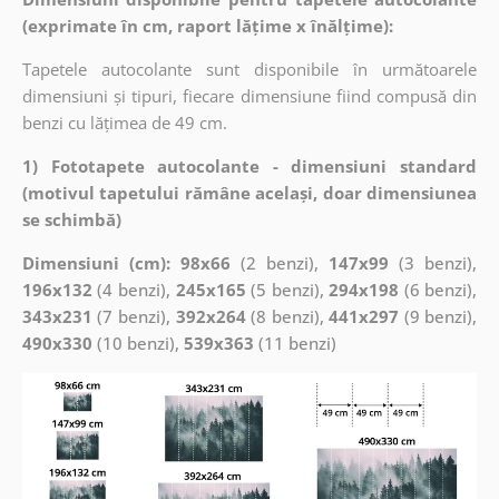
(exprimate în cm, raport lățime x înălțime):
Tapetele autocolante sunt disponibile în următoarele
dimensiuni și tipuri, fiecare dimensiune fiind compusă din
benzi cu lățimea de 49 cm.
1) Fototapete autocolante - dimensiuni standard
(motivul tapetului rămâne același, doar dimensiunea
se schimbă)
Dimensiuni (cm): 98x66
(2 benzi),
147x99
(3 benzi),
196x132
(4 benzi),
245x165
(5 benzi),
294x198
(6 benzi),
343x231
(7 benzi),
392x264
(8 benzi),
441x297
(9 benzi),
490x330
(10 benzi),
539x363
(11 benzi)