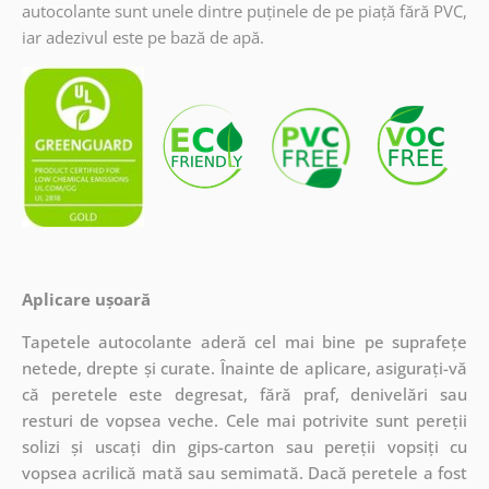
autocolante sunt unele dintre puținele de pe piață fără PVC,
iar adezivul este pe bază de apă.
Aplicare ușoară
Tapetele autocolante aderă cel mai bine pe suprafețe
netede, drepte și curate. Înainte de aplicare, asigurați-vă
că peretele este degresat, fără praf, denivelări sau
resturi de vopsea veche. Cele mai potrivite sunt pereții
solizi și uscați din gips-carton sau pereții vopsiți cu
vopsea acrilică mată sau semimată. Dacă peretele a fost