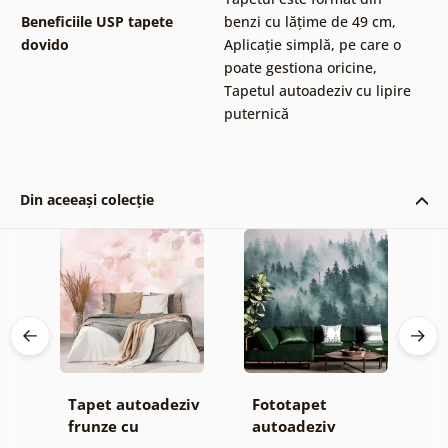
Beneficiile USP tapete
benzi cu lățime de 49 cm
,
dovido
Aplicație simplă, pe care o
poate gestiona oricine
,
Tapetul autoadeziv cu lipire
puternică
Din aceeași colecție
Tapet autoadeziv
Fototapet
T
jă
frunze cu
autoadeziv
h
atingere
pădure în ceață
d