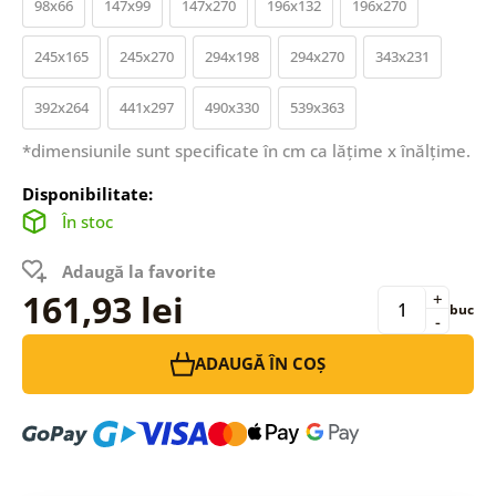
98x66
147x99
147x270
196x132
196x270
245x165
245x270
294x198
294x270
343x231
392x264
441x297
490x330
539x363
*dimensiunile sunt specificate în cm ca lățime x înălțime.
Disponibilitate:
În stoc
Adaugă la favorite
161,93 lei
+
buc
-
ADAUGĂ ÎN COȘ