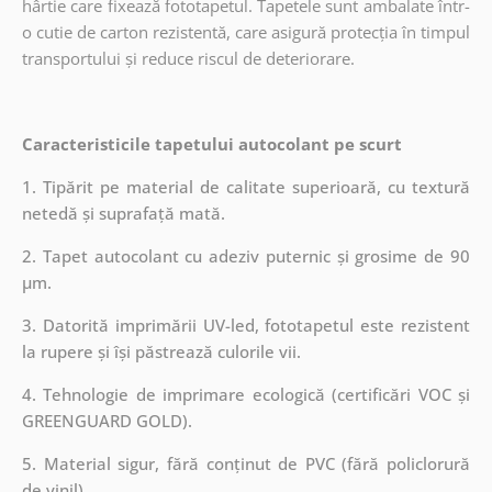
hârtie care fixează fototapetul. Tapetele sunt ambalate într-
o cutie de carton rezistentă, care asigură protecția în timpul
transportului și reduce riscul de deteriorare.
Caracteristicile tapetului autocolant pe scurt
1. Tipărit pe material de calitate superioară, cu textură
netedă și suprafață mată.
2. Tapet autocolant cu adeziv puternic și grosime de 90
µm.
3. Datorită imprimării UV-led, fototapetul este rezistent
la rupere și își păstrează culorile vii.
4. Tehnologie de imprimare ecologică (certificări VOC și
GREENGUARD GOLD).
5. Material sigur, fără conținut de PVC (fără policlorură
de vinil).