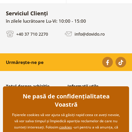
Serviciul Clienți
în zilele lucrătoare Lu-Vi: 10:00 - 15:00
+40 37 710 2270
info@dovido.ro
Urmărește-ne pe
Totul despre achiziție
Informații utile
Ne pasă de confidențialitatea
Condiții și termeni generali
Despre noi
Protecția datelor personale
Întrebări frecvente
Voastră
Transport și modalități de plată
Contacte
Returnare
Cooperare angro
Fișierele cookies vă vor ajuta să găsiți rapid ceea ce aveți nevoie,
vă vor salva timpul și împiedică apariția reclamelor de care nu
sunteți interesați. Folosim
cookies
-uri pentru a vă anunța, că