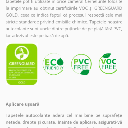
tapetele pot fi utilizate în orice cameră! Cernelurile folosite
la imprimare au obținut certificările VOC și GREENGUARD
GOLD, ceea ce indică faptul că procesul respectă cele mai
stricte standarde privind emisiile chimice. Tapetele noastre
autocolante sunt unele dintre puținele de pe piață fără PVC,
iar adezivul este pe bază de apă.
Aplicare ușoară
Tapetele autocolante aderă cel mai bine pe suprafețe
netede, drepte și curate. Înainte de aplicare, asigurați-vă