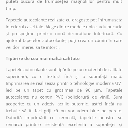
puteți bucura de frumusețea magnoliilor pentru mult
timp.
Tapetele autocolante realizate cu dragoste pot înfrumuseța
interiorul casei tale. Alege dintre modele unice, adu bucurie
și prospețime printr-o nouă decorațiune interioară. Cu
ajutorul tapetelor autocolante, poți crea un cămin în care
vei dori mereu să te întorci.
Tipărire de cea mai înaltă calitate
Tapetele autocolante sunt tipărite pe un material de calitate
superioară, cu o textură fină și o suprafață mată.
Imprimarea se realizează printr-o tehnologie modernă UV-
led pe un tapet cu grosimea de 90 µm. Tapetele
autocolante nu conțin PVC (policlorură de vinil). Sunt
acoperite cu un adeziv acrilic puternic, astfel încât nu
trebuie să îți faci griji că nu vor adera bine pe perete.
Datorită imprimării cu cerneală, tapetele noastre se
remarcă printr-o rezistență excelentă a suprafeței și