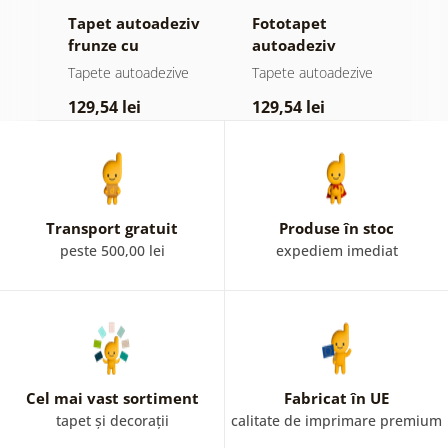
Tapet autoadeziv
Fototapet
T
frunze cu
autoadeziv
h
atingere
pădure în ceață
d
e
Tapete autoadezive
Tapete autoadezive
T
pastelată
129,54 lei
129,54 lei
1
Transport gratuit
Produse în stoc
peste 500,00 lei
expediem imediat
Cel mai vast sortiment
Fabricat în UE
tapet și decorații
calitate de imprimare premium