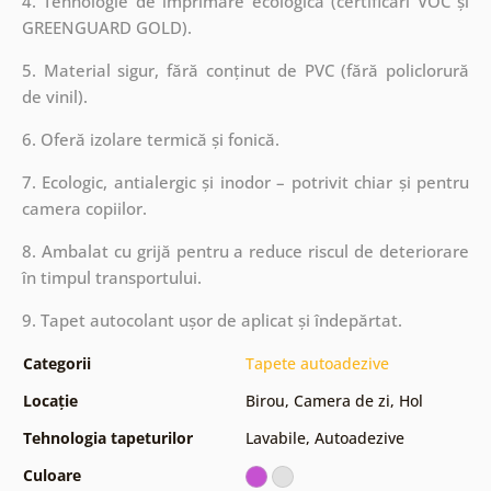
4. Tehnologie de imprimare ecologică (certificări VOC și
GREENGUARD GOLD).
5. Material sigur, fără conținut de PVC (fără policlorură
de vinil).
6. Oferă izolare termică și fonică.
7. Ecologic, antialergic și inodor – potrivit chiar și pentru
camera copiilor.
8. Ambalat cu grijă pentru a reduce riscul de deteriorare
în timpul transportului.
9. Tapet autocolant ușor de aplicat și îndepărtat.
Categorii
Tapete autoadezive
Locație
Birou
,
Camera de zi
,
Hol
Tehnologia tapeturilor
Lavabile
,
Autoadezive
Culoare