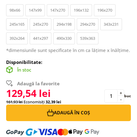
98x66
147x99
147x270
196x132
196x270
245x165
245x270
294x198
294x270
343x231
392x264
441x297
490x330
539x363
*dimensiunile sunt specificate în cm ca lățime x înălțime.
Disponibilitate:
În stoc
Adaugă la favorite
129,54 lei
+
buc
-
161,93 lei
Economisiți
32,39 lei
ADAUGĂ ÎN COȘ