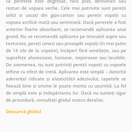
că peretele este degresat, fără praf, denivelări sau
resturi de vopsea veche. Cele mai potrivite sunt pereții
solizi și uscați din gips-carton sau pereții vopsiți cu
vopsea acrilică mată sau semimată. Dacă peretele a fost
anterior foarte absorbant, se recomandă aplicarea unui
grund. Nu se recomandă aplicarea pe tencuieli aspre sau
texturate, pereți umezi sau proaspăt vopsiți (în mai puțin
de 14 zile de la vopsire), încăperi fără ventilație, sau pe
suprafețe alunecoase, lucioase, neporoase sau lavabile.
De asemenea, nu sunt potriviți pereții vopsiți cu vopsele
ieftine cu efect de cretă. Aplicarea este simplă – datorită
aderenței ridicate și elasticității adezivului, tapetele se
fixează bine și oricine le poate monta cu ușurință. La fel
de simplă este și îndepărtarea lor. Dacă nu sunteți sigur
de procedură, consultați ghidul nostru detaliat.
Descarcă ghidul