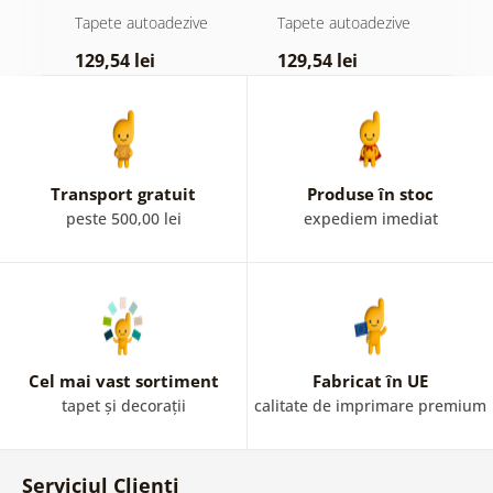
atingere
pădure în ceață
d
e
Tapete autoadezive
Tapete autoadezive
T
pastelată
129,54 lei
129,54 lei
1
Transport gratuit
Produse în stoc
peste 500,00 lei
expediem imediat
Cel mai vast sortiment
Fabricat în UE
tapet și decorații
calitate de imprimare premium
Serviciul Clienți