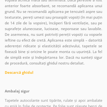
anterior foarte absorbant, se recomandă aplicarea unui
grund. Nu se recomandă aplicarea pe tencuieli aspre sau
texturate, pereți umezi sau proaspăt vopsiți (în mai puțin
de 14 zile de la vopsire), încăperi fără ventilație, sau pe
suprafețe alunecoase, lucioase, neporoase sau lavabile.
De asemenea, nu sunt potriviți pereții vopsiți cu vopsele
ieftine cu efect de cretă. Aplicarea este simplă – datorită
aderenței ridicate și elasticității adezivului, tapetele se
fixează bine și oricine le poate monta cu ușurință. La fel
de simplă este și îndepărtarea lor. Dacă nu sunteți sigur
de procedură, consultați ghidul nostru detaliat.
Descarcă ghidul
Ambalaj sigur
Tapetele autocolante sunt tipărite, rulate și apoi ambalate
cu grijă în folie de protecție. Pe folie sunt plasate benzi de