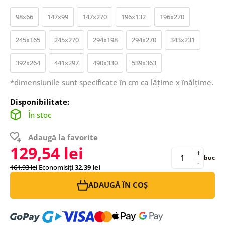
98x66
147x99
147x270
196x132
196x270
245x165
245x270
294x198
294x270
343x231
392x264
441x297
490x330
539x363
*dimensiunile sunt specificate în cm ca lățime x înălțime.
Disponibilitate:
În stoc
Adaugă la favorite
129,54 lei
+
buc
-
161,93 lei
Economisiți
32,39 lei
ADAUGĂ ÎN COȘ