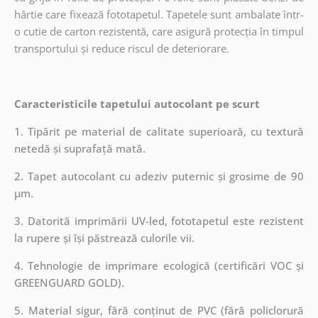
hârtie care fixează fototapetul. Tapetele sunt ambalate într-
o cutie de carton rezistentă, care asigură protecția în timpul
transportului și reduce riscul de deteriorare.
Caracteristicile tapetului autocolant pe scurt
1. Tipărit pe material de calitate superioară, cu textură
netedă și suprafață mată.
2. Tapet autocolant cu adeziv puternic și grosime de 90
µm.
3. Datorită imprimării UV-led, fototapetul este rezistent
la rupere și își păstrează culorile vii.
4. Tehnologie de imprimare ecologică (certificări VOC și
GREENGUARD GOLD).
5. Material sigur, fără conținut de PVC (fără policlorură