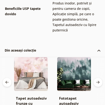
Produs inodor, potrivit și
Beneficiile USP tapete
pentru camera de copii
,
dovido
Aplicație simplă, pe care o
poate gestiona oricine
,
Tapetul autoadeziv cu lipire
puternică
Din aceeași colecție
Tapet autoadeziv
Fototapet
T
frunze cu
autoadeziv
h