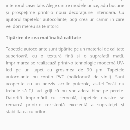
interiorul casei tale. Alege dintre modele unice, adu bucurie
și prospețime printr-o nouă decorațiune interioară. Cu
ajutorul tapetelor autocolante, poți crea un cămin în care
vei dori mereu să te întorci.
Tipărire de cea mai înaltă calitate
Tapetele autocolante sunt tipărite pe un material de calitate
superioară, cu o textură fină și o suprafață mată.
Imprimarea se realizează printr-o tehnologie modernă UV-
led pe un tapet cu grosimea de 90 µm. Tapetele
autocolante nu conțin PVC (policlorură de vinil). Sunt
acoperite cu un adeziv acrilic puternic, astfel încât nu
trebuie să îți faci griji că nu vor adera bine pe perete.
Datorită imprimării cu cerneală, tapetele noastre se
remarcă printr-o rezistență excelentă a suprafeței și
stabilitatea culorilor.