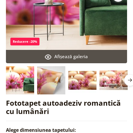
Reducere -20%
Afişează galeria
Fototapet autoadeziv romantică
cu lumânări
Alege dimensiunea tapetului: