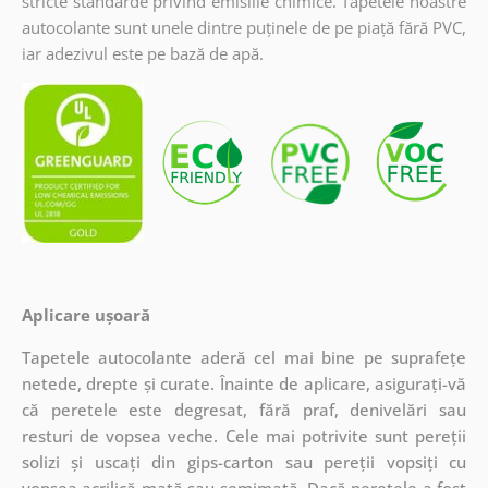
stricte standarde privind emisiile chimice. Tapetele noastre
autocolante sunt unele dintre puținele de pe piață fără PVC,
iar adezivul este pe bază de apă.
Aplicare ușoară
Tapetele autocolante aderă cel mai bine pe suprafețe
netede, drepte și curate. Înainte de aplicare, asigurați-vă
că peretele este degresat, fără praf, denivelări sau
resturi de vopsea veche. Cele mai potrivite sunt pereții
solizi și uscați din gips-carton sau pereții vopsiți cu
vopsea acrilică mată sau semimată. Dacă peretele a fost