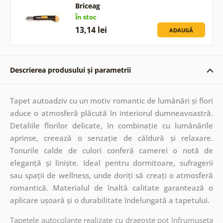
Briceag
În stoc
13,14 lei
ADAUGĂ
Descrierea produsului și parametrii
Tapet autoadziv cu un motiv romantic de lumânări și flori
aduce o atmosferă plăcută în interiorul dumneavoastră.
Detaliile florilor delicate, în combinație cu lumânările
aprinse, creează o senzație de căldură și relaxare.
Tonurile calde de culori conferă camerei o notă de
eleganță și liniște. Ideal pentru dormitoare, sufragerii
sau spații de wellness, unde doriți să creați o atmosferă
romantică. Materialul de înaltă calitate garantează o
aplicare ușoară și o durabilitate îndelungată a tapetului.
Tapetele autocolante realizate cu dragoste pot înfrumuseța