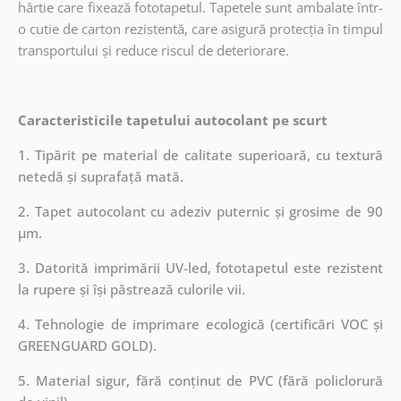
hârtie care fixează fototapetul. Tapetele sunt ambalate într-
o cutie de carton rezistentă, care asigură protecția în timpul
transportului și reduce riscul de deteriorare.
Caracteristicile tapetului autocolant pe scurt
1. Tipărit pe material de calitate superioară, cu textură
netedă și suprafață mată.
2. Tapet autocolant cu adeziv puternic și grosime de 90
µm.
3. Datorită imprimării UV-led, fototapetul este rezistent
la rupere și își păstrează culorile vii.
4. Tehnologie de imprimare ecologică (certificări VOC și
GREENGUARD GOLD).
5. Material sigur, fără conținut de PVC (fără policlorură