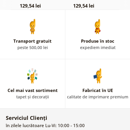
pastelată
c
129,54 lei
129,54 lei
1
Transport gratuit
Produse în stoc
peste 500,00 lei
expediem imediat
Cel mai vast sortiment
Fabricat în UE
tapet și decorații
calitate de imprimare premium
Serviciul Clienți
în zilele lucrătoare Lu-Vi: 10:00 - 15:00