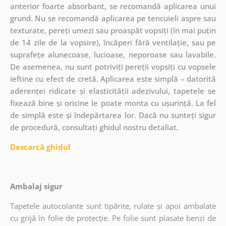
anterior foarte absorbant, se recomandă aplicarea unui
grund. Nu se recomandă aplicarea pe tencuieli aspre sau
texturate, pereți umezi sau proaspăt vopsiți (în mai puțin
de 14 zile de la vopsire), încăperi fără ventilație, sau pe
suprafețe alunecoase, lucioase, neporoase sau lavabile.
De asemenea, nu sunt potriviți pereții vopsiți cu vopsele
ieftine cu efect de cretă. Aplicarea este simplă – datorită
aderenței ridicate și elasticității adezivului, tapetele se
fixează bine și oricine le poate monta cu ușurință. La fel
de simplă este și îndepărtarea lor. Dacă nu sunteți sigur
de procedură, consultați ghidul nostru detaliat.
Descarcă ghidul
Ambalaj sigur
Tapetele autocolante sunt tipărite, rulate și apoi ambalate
cu grijă în folie de protecție. Pe folie sunt plasate benzi de