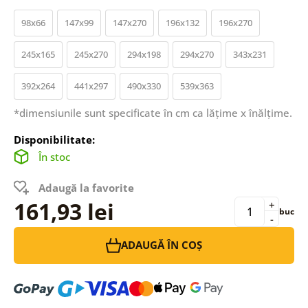
98x66
147x99
147x270
196x132
196x270
245x165
245x270
294x198
294x270
343x231
392x264
441x297
490x330
539x363
*dimensiunile sunt specificate în cm ca lățime x înălțime.
Disponibilitate:
În stoc
Adaugă la favorite
161,93 lei
+
buc
-
ADAUGĂ ÎN COȘ