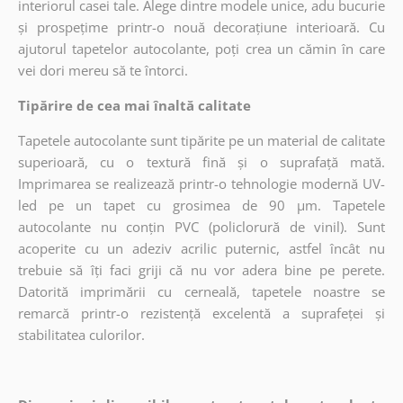
interiorul casei tale. Alege dintre modele unice, adu bucurie
și prospețime printr-o nouă decorațiune interioară. Cu
ajutorul tapetelor autocolante, poți crea un cămin în care
vei dori mereu să te întorci.
Tipărire de cea mai înaltă calitate
Tapetele autocolante sunt tipărite pe un material de calitate
superioară, cu o textură fină și o suprafață mată.
Imprimarea se realizează printr-o tehnologie modernă UV-
led pe un tapet cu grosimea de 90 µm. Tapetele
autocolante nu conțin PVC (policlorură de vinil). Sunt
acoperite cu un adeziv acrilic puternic, astfel încât nu
trebuie să îți faci griji că nu vor adera bine pe perete.
Datorită imprimării cu cerneală, tapetele noastre se
remarcă printr-o rezistență excelentă a suprafeței și
stabilitatea culorilor.