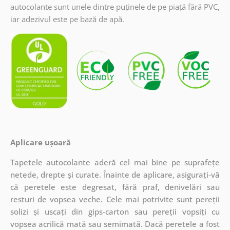
autocolante sunt unele dintre puținele de pe piață fără PVC,
iar adezivul este pe bază de apă.
Aplicare ușoară
Tapetele autocolante aderă cel mai bine pe suprafețe
netede, drepte și curate. Înainte de aplicare, asigurați-vă
că peretele este degresat, fără praf, denivelări sau
resturi de vopsea veche. Cele mai potrivite sunt pereții
solizi și uscați din gips-carton sau pereții vopsiți cu
vopsea acrilică mată sau semimată. Dacă peretele a fost