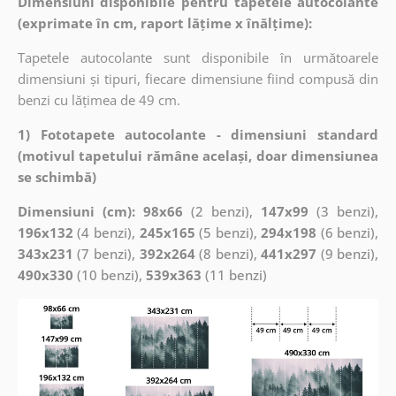
Dimensiuni disponibile pentru tapetele autocolante
(exprimate în cm, raport lățime x înălțime):
Tapetele autocolante sunt disponibile în următoarele
dimensiuni și tipuri, fiecare dimensiune fiind compusă din
benzi cu lățimea de 49 cm.
1) Fototapete autocolante - dimensiuni standard
(motivul tapetului rămâne același, doar dimensiunea
se schimbă)
Dimensiuni (cm): 98x66
(2 benzi),
147x99
(3 benzi),
196x132
(4 benzi),
245x165
(5 benzi),
294x198
(6 benzi),
343x231
(7 benzi),
392x264
(8 benzi),
441x297
(9 benzi),
490x330
(10 benzi),
539x363
(11 benzi)