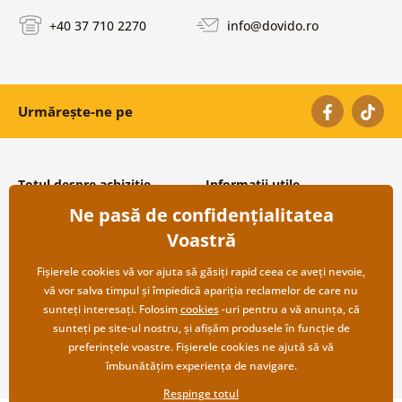
+40 37 710 2270
info@dovido.ro
Urmărește-ne pe
Totul despre achiziție
Informații utile
Ne pasă de confidențialitatea
Condiții și termeni generali
Despre noi
Protecția datelor personale
Întrebări frecvente
Voastră
Transport și modalități de plată
Contacte
Returnare
Cooperare angro
Fișierele cookies vă vor ajuta să găsiți rapid ceea ce aveți nevoie,
vă vor salva timpul și împiedică apariția reclamelor de care nu
sunteți interesați. Folosim
cookies
-uri pentru a vă anunța, că
sunteți pe site-ul nostru, și afișăm produsele în funcție de
preferințele voastre. Fișierele cookies ne ajută să vă
îmbunătățim experiența de navigare.
Respinge totul