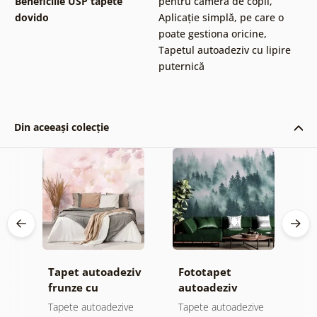
Beneficiile USP tapete
pentru camera de copii
,
dovido
Aplicație simplă, pe care o
poate gestiona oricine
,
Tapetul autoadeziv cu lipire
puternică
Din aceeași colecție
Tapet autoadeziv
Fototapet
T
jă
frunze cu
autoadeziv
f
atingere
pădure în ceață
n
e
Tapete autoadezive
Tapete autoadezive
T