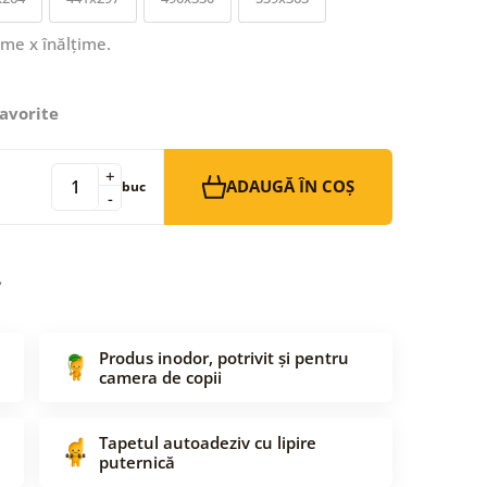
ime x înălțime.
avorite
+
ADAUGĂ ÎN COȘ
buc
-
Produs inodor, potrivit și pentru
camera de copii
Tapetul autoadeziv cu lipire
puternică