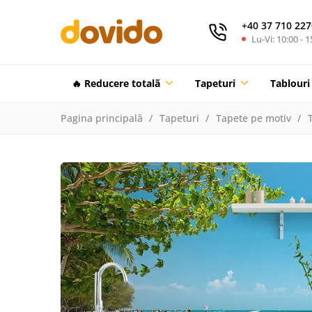
+40 37 710 227
Lu-Vi: 10:00 - 1
🔥 Reducere totalã
Tapeturi
Tablouri
Pagina principală
Tapeturi
Tapete pe motiv