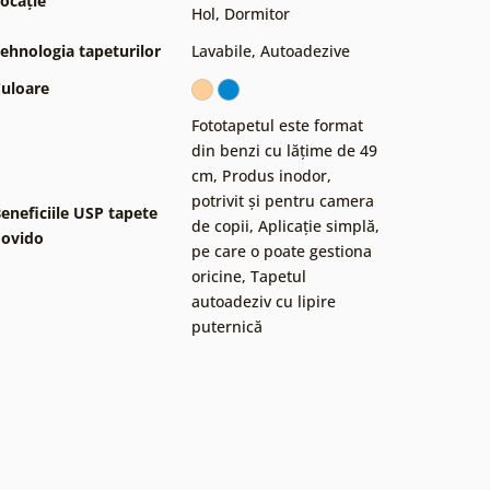
ocație
Hol
,
Dormitor
ehnologia tapeturilor
Lavabile
,
Autoadezive
uloare
Fototapetul este format
din benzi cu lățime de 49
cm
,
Produs inodor,
potrivit și pentru camera
eneficiile USP tapete
de copii
,
Aplicație simplă,
ovido
pe care o poate gestiona
oricine
,
Tapetul
autoadeziv cu lipire
puternică