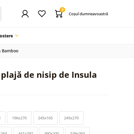
0
Coşul dumneavoastră
ostere
la Bamboo
plajă de nisip de Insula
2
196x270
245x165
245x270
x264
441x297
490x330
539x363