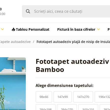
0
5:00
📤 Tablou Personalizat
Pictură în baza cifrelor
P
Tapete autoadezive
Fototapet autoadeziv plajă de nisip de Insu
Fototapet autoadeziv 
Bamboo
Alege dimensiunea tapetului:
98x66
147x99
147x270
196x13
294x198
294x270
343x231
392