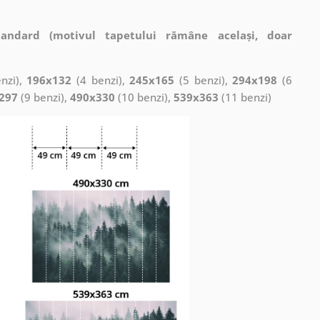
tandard (motivul tapetului rămâne același, doar
nzi),
196x132
(4 benzi),
245x165
(5 benzi),
294x198
(6
297
(9 benzi),
490x330
(10 benzi),
539x363
(11 benzi)