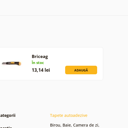
Briceag
În stoc
13,14 lei
ADAUGĂ
ategorii
Tapete autoadezive
Birou
,
Baie
,
Camera de zi
,