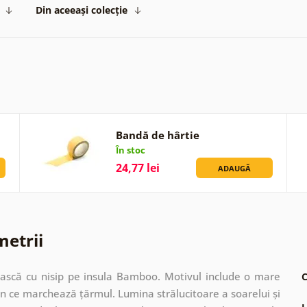
Din aceeași colecție
Bandă de hârtie
În stoc
24,77 lei
ADAUGĂ
metrii
ească cu nisip pe insula Bamboo. Motivul include o mare
C
emn ce marchează țărmul. Lumina strălucitoare a soarelui și