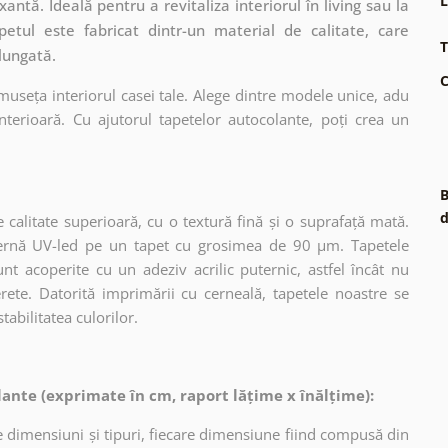
L
ntă. Ideală pentru a revitaliza interiorul în living sau la
petul este fabricat dintr-un material de calitate, care
T
lungată.
C
museța interiorul casei tale. Alege dintre modele unice, adu
terioară. Cu ajutorul tapetelor autocolante, poți crea un
B
d
 calitate superioară, cu o textură fină și o suprafață mată.
dernă UV-led pe un tapet cu grosimea de 90 µm. Tapetele
nt acoperite cu un adeziv acrilic puternic, astfel încât nu
erete. Datorită imprimării cu cerneală, tapetele noastre se
tabilitatea culorilor.
ante (exprimate în cm, raport lățime x înălțime):
 dimensiuni și tipuri, fiecare dimensiune fiind compusă din