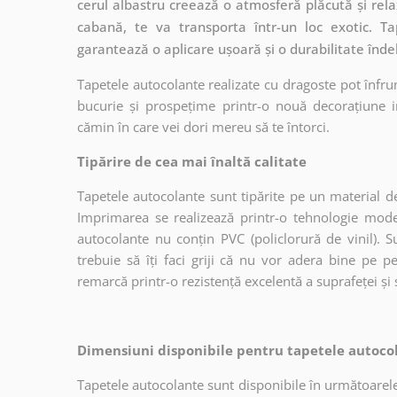
cerul albastru creează o atmosferă plăcută și relaxa
cabană, te va transporta într-un loc exotic. Ta
garantează o aplicare ușoară și o durabilitate înde
Tapetele autocolante realizate cu dragoste pot înfru
bucurie și prospețime printr-o nouă decorațiune in
cămin în care vei dori mereu să te întorci.
Tipărire de cea mai înaltă calitate
Tapetele autocolante sunt tipărite pe un material de
Imprimarea se realizează printr-o tehnologie mo
autocolante nu conțin PVC (policlorură de vinil). Su
trebuie să îți faci griji că nu vor adera bine pe p
remarcă printr-o rezistență excelentă a suprafeței și s
Dimensiuni disponibile pentru tapetele autocol
Tapetele autocolante sunt disponibile în următoarele