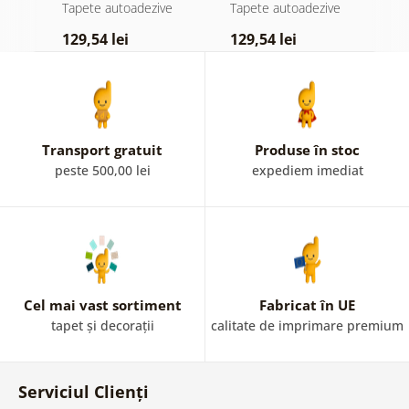
atingere
pădure în ceață
d
e
Tapete autoadezive
Tapete autoadezive
T
pastelată
129,54 lei
129,54 lei
1
Transport gratuit
Produse în stoc
peste 500,00 lei
expediem imediat
Cel mai vast sortiment
Fabricat în UE
tapet și decorații
calitate de imprimare premium
Serviciul Clienți