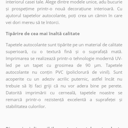
interiorul casei tale. Alege dintre modele unice, adu bucurie
și prospețime printr-o nouă decorațiune interioară. Cu
ajutorul tapetelor autocolante, poți crea un cămin în care
vei dori mereu să te întorci.
Tipărire de cea mai înaltă calitate
Tapetele autocolante sunt tipărite pe un material de calitate
superioară, cu o textură fină și o suprafață mată.
Imprimarea se realizează printr-o tehnologie modernă UV-
led pe un tapet cu grosimea de 90 µm. Tapetele
autocolante nu conțin PVC (policlorură de vinil). Sunt
acoperite cu un adeziv acrilic puternic, astfel încât nu
trebuie să îți faci griji că nu vor adera bine pe perete.
Datorită imprimării cu cerneală, tapetele noastre se
remarcă printr-o rezistență excelentă a suprafeței și
stabilitatea culorilor.