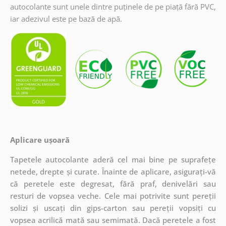
autocolante sunt unele dintre puținele de pe piață fără PVC,
iar adezivul este pe bază de apă.
Aplicare ușoară
Tapetele autocolante aderă cel mai bine pe suprafețe
netede, drepte și curate. Înainte de aplicare, asigurați-vă
că peretele este degresat, fără praf, denivelări sau
resturi de vopsea veche. Cele mai potrivite sunt pereții
solizi și uscați din gips-carton sau pereții vopsiți cu
vopsea acrilică mată sau semimată. Dacă peretele a fost