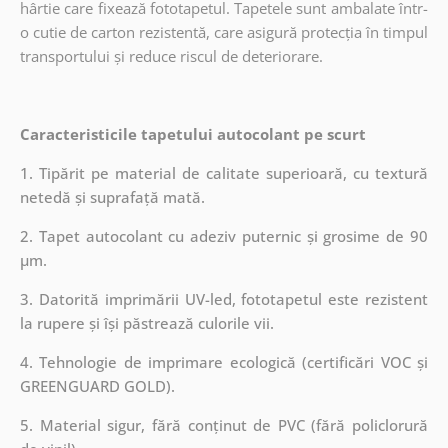
hârtie care fixează fototapetul. Tapetele sunt ambalate într-
o cutie de carton rezistentă, care asigură protecția în timpul
transportului și reduce riscul de deteriorare.
Caracteristicile tapetului autocolant pe scurt
1. Tipărit pe material de calitate superioară, cu textură
netedă și suprafață mată.
2. Tapet autocolant cu adeziv puternic și grosime de 90
µm.
3. Datorită imprimării UV-led, fototapetul este rezistent
la rupere și își păstrează culorile vii.
4. Tehnologie de imprimare ecologică (certificări VOC și
GREENGUARD GOLD).
5. Material sigur, fără conținut de PVC (fără policlorură