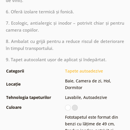
de vinil).
6. Oferă izolare termică și fonică.
7. Ecologic, antialergic și inodor – potrivit chiar și pentru
camera copiilor.
8. Ambalat cu grijă pentru a reduce riscul de deteriorare
în timpul transportului.
9. Tapet autocolant ușor de aplicat și îndepărtat.
Categorii
Tapete autoadezive
Baie
,
Camera de zi
,
Hol
,
Locație
Dormitor
Tehnologia tapeturilor
Lavabile
,
Autoadezive
Culoare
Fototapetul este format din
benzi cu lățime de 49 cm
,