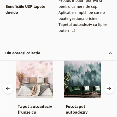
Produs inodor, potrivit și
Beneficiile USP tapete
pentru camera de copii
,
dovido
Aplicație simplă, pe care o
poate gestiona oricine
,
Tapetul autoadeziv cu lipire
puternică
Din aceeași colecție
Tapet autoadeziv
Fototapet
T
ul
frunze cu
autoadeziv
h