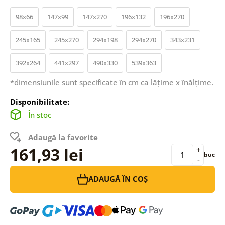
98x66
147x99
147x270
196x132
196x270
245x165
245x270
294x198
294x270
343x231
392x264
441x297
490x330
539x363
*dimensiunile sunt specificate în cm ca lățime x înălțime.
Disponibilitate:
În stoc
Adaugă la favorite
161,93 lei
+
buc
-
ADAUGĂ ÎN COȘ