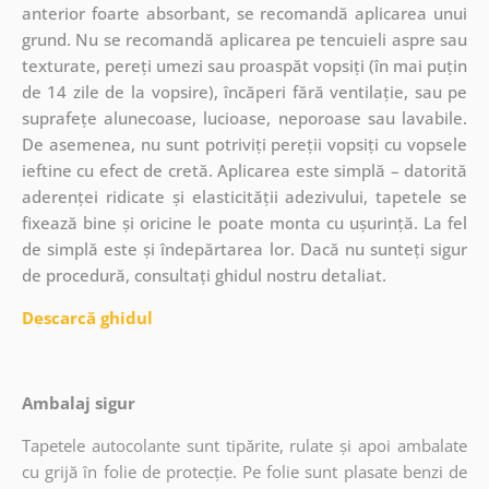
anterior foarte absorbant, se recomandă aplicarea unui
grund. Nu se recomandă aplicarea pe tencuieli aspre sau
texturate, pereți umezi sau proaspăt vopsiți (în mai puțin
de 14 zile de la vopsire), încăperi fără ventilație, sau pe
suprafețe alunecoase, lucioase, neporoase sau lavabile.
De asemenea, nu sunt potriviți pereții vopsiți cu vopsele
ieftine cu efect de cretă. Aplicarea este simplă – datorită
aderenței ridicate și elasticității adezivului, tapetele se
fixează bine și oricine le poate monta cu ușurință. La fel
de simplă este și îndepărtarea lor. Dacă nu sunteți sigur
de procedură, consultați ghidul nostru detaliat.
Descarcă ghidul
Ambalaj sigur
Tapetele autocolante sunt tipărite, rulate și apoi ambalate
cu grijă în folie de protecție. Pe folie sunt plasate benzi de