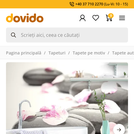
+40 37 710 2270
(Lu-Vi: 10 - 15)
0
Pagina principală
Tapeturi
Tapete pe motiv
Tapete aut