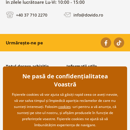
în zilele lucrătoare Lu-Vi: 10:00 - 15:00
+40 37 710 2270
info@dovido.ro
Urmărește-ne pe
Totul despre achiziție
Informații utile
Ne pasă de confidențialitatea
Condiții și termeni generali
Despre noi
Protecția datelor personale
Întrebări frecvente
Voastră
Transport și modalități de plată
Contacte
Returnare
Cooperare angro
Fișierele cookies vă vor ajuta să găsiți rapid ceea ce aveți nevoie,
vă vor salva timpul și împiedică apariția reclamelor de care nu
sunteți interesați. Folosim
cookies
-uri pentru a vă anunța, că
sunteți pe site-ul nostru, și afișăm produsele în funcție de
preferințele voastre. Fișierele cookies ne ajută să vă
îmbunătățim experiența de navigare.