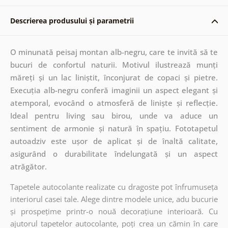
Descrierea produsului și parametrii
O minunată peisaj montan alb-negru, care te invită să te
bucuri de confortul naturii. Motivul ilustrează munți
măreți și un lac liniștit, înconjurat de copaci și pietre.
Execuția alb-negru conferă imaginii un aspect elegant și
atemporal, evocând o atmosferă de liniște și reflecție.
Ideal pentru living sau birou, unde va aduce un
sentiment de armonie și natură în spațiu. Fototapetul
autoadziv este ușor de aplicat și de înaltă calitate,
asigurând o durabilitate îndelungată și un aspect
atrăgător.
Tapetele autocolante realizate cu dragoste pot înfrumuseța
interiorul casei tale. Alege dintre modele unice, adu bucurie
și prospețime printr-o nouă decorațiune interioară. Cu
ajutorul tapetelor autocolante, poți crea un cămin în care