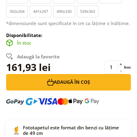
392x264
441x297
490x330
539x363
*dimensiunile sunt specificate în cm ca lățime x înălțime.
Disponibilitate:
În stoc
Adaugă la favorite
161,93 lei
+
buc
-
ADAUGĂ ÎN COȘ
Fototapetul este format din benzi cu lățime
de 49 cm