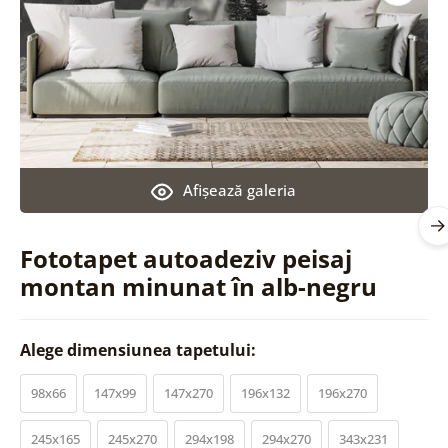
Afişează galeria
Fototapet autoadeziv peisaj
montan minunat în alb-negru
Alege dimensiunea tapetului:
98x66
147x99
147x270
196x132
196x270
245x165
245x270
294x198
294x270
343x231