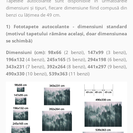
Tapetele autocolante sunt disponibile în următoarele
dimensiuni și tipuri, fiecare dimensiune fiind compusă din
benzi cu lățimea de 49 cm.
1) Fototapete autocolante - dimensiuni standard
(motivul tapetului rămâne același, doar dimensiunea
se schimbă)
Dimensiuni (cm): 98x66
(2 benzi),
147x99
(3 benzi),
196x132
(4 benzi),
245x165
(5 benzi),
294x198
(6 benzi),
343x231
(7 benzi),
392x264
(8 benzi),
441x297
(9 benzi),
490x330
(10 benzi),
539x363
(11 benzi)