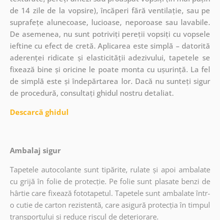
de 14 zile de la vopsire), încăperi fără ventilație, sau pe
suprafețe alunecoase, lucioase, neporoase sau lavabile.
De asemenea, nu sunt potriviți pereții vopsiți cu vopsele
ieftine cu efect de cretă. Aplicarea este simplă – datorită
aderenței ridicate și elasticității adezivului, tapetele se
fixează bine și oricine le poate monta cu ușurință. La fel
de simplă este și îndepărtarea lor. Dacă nu sunteți sigur
de procedură, consultați ghidul nostru detaliat.
Descarcă ghidul
Ambalaj sigur
Tapetele autocolante sunt tipărite, rulate și apoi ambalate
cu grijă în folie de protecție. Pe folie sunt plasate benzi de
hârtie care fixează fototapetul. Tapetele sunt ambalate într-
o cutie de carton rezistentă, care asigură protecția în timpul
transportului și reduce riscul de deteriorare.