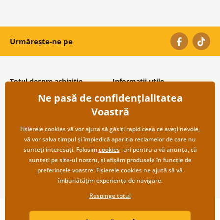
Urmărește-ne pe
Totul despre achiziție
Informații utile
Ne pasă de confidențialitatea
Condiții și termeni generali
Despre noi
Protecția datelor personale
Întrebări frecvente
Voastră
Transport și modalități de plată
Contacte
Returnare
Cooperare angro
Fișierele cookies vă vor ajuta să găsiți rapid ceea ce aveți nevoie,
vă vor salva timpul și împiedică apariția reclamelor de care nu
sunteți interesați. Folosim
cookies
-uri pentru a vă anunța, că
sunteți pe site-ul nostru, și afișăm produsele în funcție de
preferințele voastre. Fișierele cookies ne ajută să vă
îmbunătățim experiența de navigare.
Respinge totul
Copyright ©2019 © Dovido.ro.