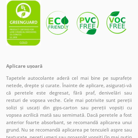
Aplicare ușoară
Tapetele autocolante aderă cel mai bine pe suprafețe
netede, drepte și curate. Înainte de aplicare, asigurați-vă
că peretele este degresat, fără praf, denivelări sau
resturi de vopsea veche. Cele mai potrivite sunt pereții
solizi și uscați din gips-carton sau pereții vopsiți cu
vopsea acrilică mată sau semimată. Dacă peretele a fost
anterior foarte absorbant, se recomandă aplicarea unui
grund. Nu se recomandă aplicarea pe tencuieli aspre sau
texturate, pereți umezi sau proaspăt vopsiți (în mai puțin