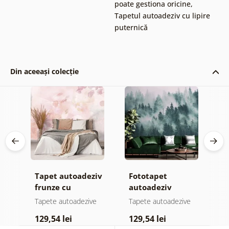
poate gestiona oricine
,
Tapetul autoadeziv cu lipire
puternică
Din aceeași colecție
Tapet autoadeziv
Fototapet
T
ul
frunze cu
autoadeziv
h
atingere
pădure în ceață
d
e
Tapete autoadezive
Tapete autoadezive
T
pastelată
129,54 lei
129,54 lei
1