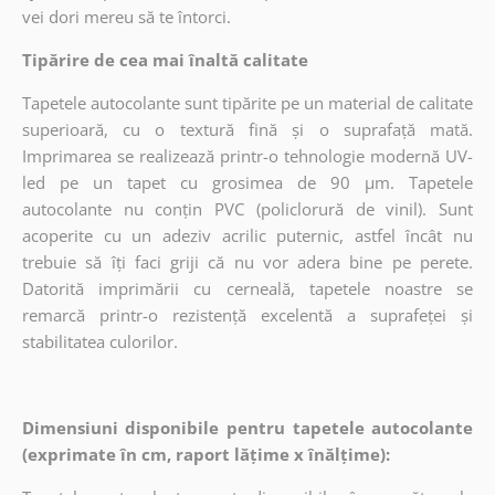
vei dori mereu să te întorci.
Tipărire de cea mai înaltă calitate
Tapetele autocolante sunt tipărite pe un material de calitate
superioară, cu o textură fină și o suprafață mată.
Imprimarea se realizează printr-o tehnologie modernă UV-
led pe un tapet cu grosimea de 90 µm. Tapetele
autocolante nu conțin PVC (policlorură de vinil). Sunt
acoperite cu un adeziv acrilic puternic, astfel încât nu
trebuie să îți faci griji că nu vor adera bine pe perete.
Datorită imprimării cu cerneală, tapetele noastre se
remarcă printr-o rezistență excelentă a suprafeței și
stabilitatea culorilor.
Dimensiuni disponibile pentru tapetele autocolante
(exprimate în cm, raport lățime x înălțime):