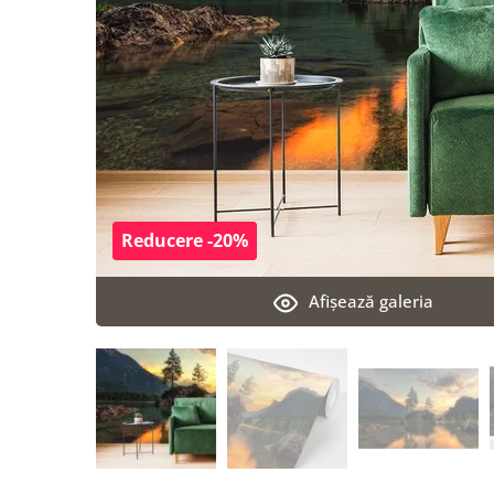
Reducere -20%
Afişează galeria