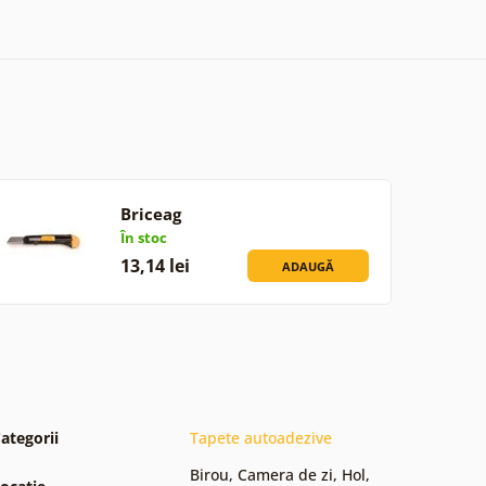
Briceag
În stoc
13,14 lei
ADAUGĂ
ategorii
Tapete autoadezive
Birou
,
Camera de zi
,
Hol
,