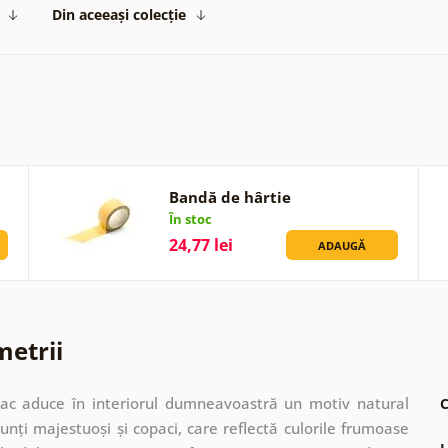
Din aceeași colecție
Bandă de hârtie
În stoc
24,77 lei
ADAUGĂ
metrii
lac aduce în interiorul dumneavoastră un motiv natural
C
munți majestuoși și copaci, care reflectă culorile frumoase