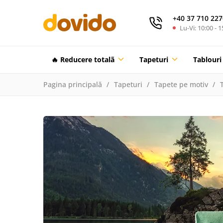
+40 37 710 227
Lu-Vi: 10:00 - 1
🔥 Reducere totalã
Tapeturi
Tablouri
Pagina principală
Tapeturi
Tapete pe motiv