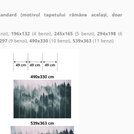
tandard (motivul tapetului rămâne același, doar
nzi),
196x132
(4 benzi),
245x165
(5 benzi),
294x198
(6
297
(9 benzi),
490x330
(10 benzi),
539x363
(11 benzi)