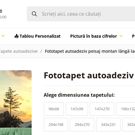
0
5:00
📤 Tablou Personalizat
Pictură în baza cifrelor
P
Tapete autoadezive
Fototapet autoadeziv peisaj montan lângă la
Fototapet autoadeziv
Alege dimensiunea tapetului:
98x66
147x99
147x270
196x13
294x198
294x270
343x231
392