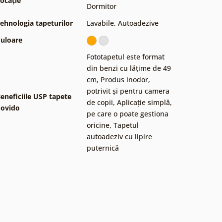
ocație
Dormitor
ehnologia tapeturilor
Lavabile
,
Autoadezive
uloare
Fototapetul este format
din benzi cu lățime de 49
cm
,
Produs inodor,
potrivit și pentru camera
eneficiile USP tapete
de copii
,
Aplicație simplă,
ovido
pe care o poate gestiona
oricine
,
Tapetul
autoadeziv cu lipire
puternică