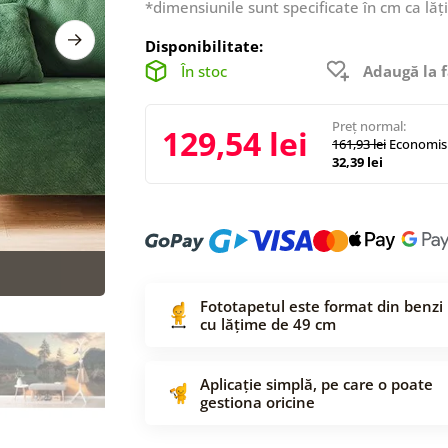
*dimensiunile sunt specificate în cm ca lăț
Disponibilitate:
În stoc
Adaugă la f
Preț normal:
129,54 lei
161,93 lei
Economisi
32,39 lei
Fototapetul este format din benzi
cu lățime de 49 cm
Aplicație simplă, pe care o poate
gestiona oricine