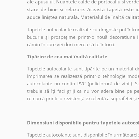
ale apusului. Nuantele calde de portocaliu și verd
stare de bine și relaxare. Această tapetă este i
aduce liniștea naturală. Materialul de înaltă calita
Tapetele autocolante realizate cu dragoste pot înfru
bucurie și prospețime printr-o nouă decorațiune in
cămin în care vei dori mereu să te întorci.
Tipărire de cea mai înaltă calitate
Tapetele autocolante sunt tipărite pe un material de
Imprimarea se realizează printr-o tehnologie mo
autocolante nu conțin PVC (policlorură de vinil). Su
trebuie să îți faci griji că nu vor adera bine pe p
remarcă printr-o rezistență excelentă a suprafeței și s
Dimensiuni disponibile pentru tapetele autocol
Tapetele autocolante sunt disponibile în următoarele