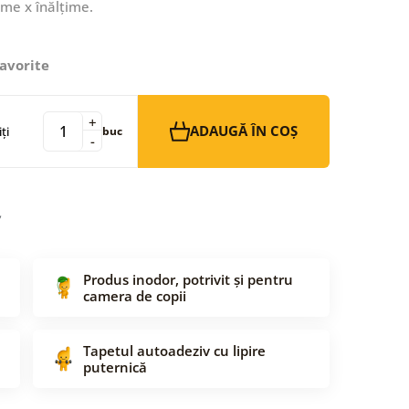
ime x înălțime.
avorite
+
ADAUGĂ ÎN COȘ
ți
buc
-
Produs inodor, potrivit și pentru
camera de copii
Tapetul autoadeziv cu lipire
puternică