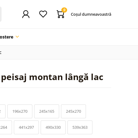
0
Coşul dumneavoastră
ostere
c
 peisaj montan lângă lac
2
196x270
245x165
245x270
x264
441x297
490x330
539x363