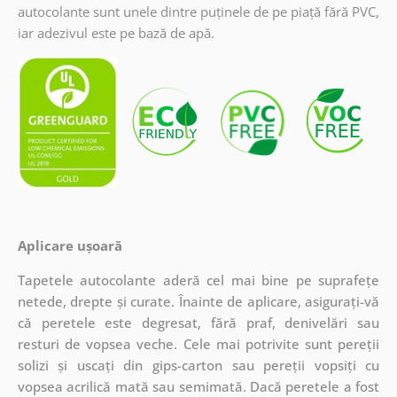
autocolante sunt unele dintre puținele de pe piață fără PVC,
iar adezivul este pe bază de apă.
Aplicare ușoară
Tapetele autocolante aderă cel mai bine pe suprafețe
netede, drepte și curate. Înainte de aplicare, asigurați-vă
că peretele este degresat, fără praf, denivelări sau
resturi de vopsea veche. Cele mai potrivite sunt pereții
solizi și uscați din gips-carton sau pereții vopsiți cu
vopsea acrilică mată sau semimată. Dacă peretele a fost