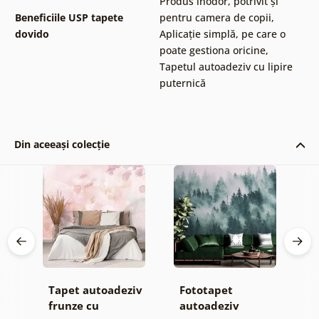
Produs inodor, potrivit și
Beneficiile USP tapete
pentru camera de copii
,
dovido
Aplicație simplă, pe care o
poate gestiona oricine
,
Tapetul autoadeziv cu lipire
puternică
Din aceeași colecție
Tapet autoadeziv
Fototapet
T
ul
frunze cu
autoadeziv
h