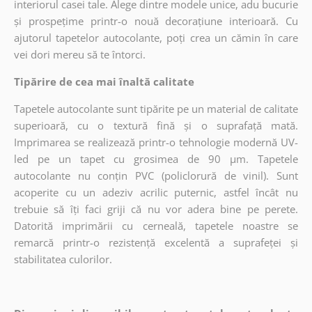
interiorul casei tale. Alege dintre modele unice, adu bucurie
și prospețime printr-o nouă decorațiune interioară. Cu
ajutorul tapetelor autocolante, poți crea un cămin în care
vei dori mereu să te întorci.
Tipărire de cea mai înaltă calitate
Tapetele autocolante sunt tipărite pe un material de calitate
superioară, cu o textură fină și o suprafață mată.
Imprimarea se realizează printr-o tehnologie modernă UV-
led pe un tapet cu grosimea de 90 µm. Tapetele
autocolante nu conțin PVC (policlorură de vinil). Sunt
acoperite cu un adeziv acrilic puternic, astfel încât nu
trebuie să îți faci griji că nu vor adera bine pe perete.
Datorită imprimării cu cerneală, tapetele noastre se
remarcă printr-o rezistență excelentă a suprafeței și
stabilitatea culorilor.