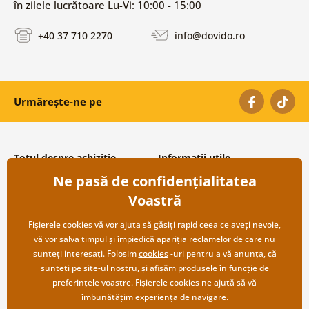
în zilele lucrătoare Lu-Vi: 10:00 - 15:00
+40 37 710 2270
info@dovido.ro
Urmărește-ne pe
Totul despre achiziție
Informații utile
Ne pasă de confidențialitatea
Condiții și termeni generali
Despre noi
Protecția datelor personale
Întrebări frecvente
Voastră
Transport și modalități de plată
Contacte
Returnare
Cooperare angro
Fișierele cookies vă vor ajuta să găsiți rapid ceea ce aveți nevoie,
vă vor salva timpul și împiedică apariția reclamelor de care nu
sunteți interesați. Folosim
cookies
-uri pentru a vă anunța, că
sunteți pe site-ul nostru, și afișăm produsele în funcție de
preferințele voastre. Fișierele cookies ne ajută să vă
îmbunătățim experiența de navigare.