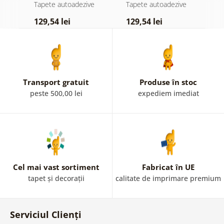
atingere
pădure în ceață
d
e
Tapete autoadezive
Tapete autoadezive
T
pastelată
129,54 lei
129,54 lei
1
Transport gratuit
Produse în stoc
peste 500,00 lei
expediem imediat
Cel mai vast sortiment
Fabricat în UE
tapet și decorații
calitate de imprimare premium
Serviciul Clienți