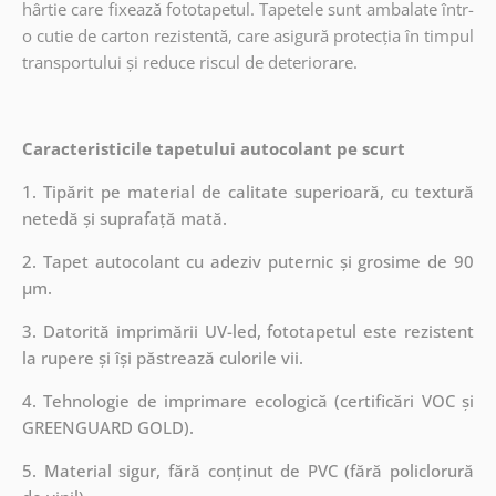
hârtie care fixează fototapetul. Tapetele sunt ambalate într-
o cutie de carton rezistentă, care asigură protecția în timpul
transportului și reduce riscul de deteriorare.
Caracteristicile tapetului autocolant pe scurt
1. Tipărit pe material de calitate superioară, cu textură
netedă și suprafață mată.
2. Tapet autocolant cu adeziv puternic și grosime de 90
µm.
3. Datorită imprimării UV-led, fototapetul este rezistent
la rupere și își păstrează culorile vii.
4. Tehnologie de imprimare ecologică (certificări VOC și
GREENGUARD GOLD).
5. Material sigur, fără conținut de PVC (fără policlorură