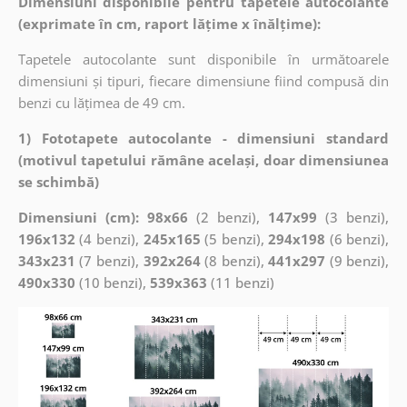
Dimensiuni disponibile pentru tapetele autocolante
(exprimate în cm, raport lățime x înălțime):
Tapetele autocolante sunt disponibile în următoarele
dimensiuni și tipuri, fiecare dimensiune fiind compusă din
benzi cu lățimea de 49 cm.
1) Fototapete autocolante - dimensiuni standard
(motivul tapetului rămâne același, doar dimensiunea
se schimbă)
Dimensiuni (cm): 98x66
(2 benzi),
147x99
(3 benzi),
196x132
(4 benzi),
245x165
(5 benzi),
294x198
(6 benzi),
343x231
(7 benzi),
392x264
(8 benzi),
441x297
(9 benzi),
490x330
(10 benzi),
539x363
(11 benzi)