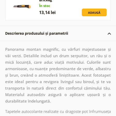
În stoc
13,14 lei
ADAUGĂ
Descrierea produsului și parametrii
Panorama montan magnific, cu vârfuri majestuoase și
văi verzi. Detaliile includ un drum serpuitor, un râu și o
mică locuință, care aduc viață motivului. Culorile sunt
armonioase, cu nuanțe predominante de verde, albastru
și brun, creând o atmosferă liniștitoare. Acest fototapet
este ideal pentru a revigora livingul sau biroul, și te va
transporta în natură direct din confortul căminului tău.
Materialul autoadziv asigură o aplicare ușoară și o
durabilitate îndelungată.
Tapetele autocolante realizate cu dragoste pot înfrumuseța