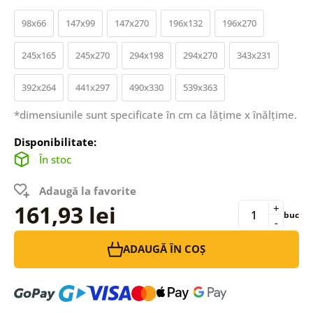
98x66
147x99
147x270
196x132
196x270
245x165
245x270
294x198
294x270
343x231
392x264
441x297
490x330
539x363
*dimensiunile sunt specificate în cm ca lățime x înălțime.
Disponibilitate:
În stoc
Adaugă la favorite
161,93 lei
+
buc
-
ADAUGĂ ÎN COȘ