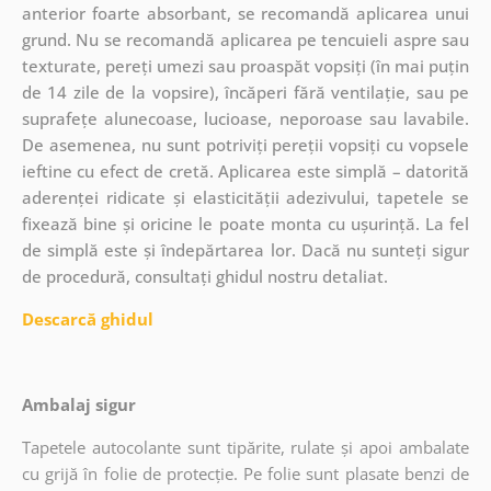
anterior foarte absorbant, se recomandă aplicarea unui
grund. Nu se recomandă aplicarea pe tencuieli aspre sau
texturate, pereți umezi sau proaspăt vopsiți (în mai puțin
de 14 zile de la vopsire), încăperi fără ventilație, sau pe
suprafețe alunecoase, lucioase, neporoase sau lavabile.
De asemenea, nu sunt potriviți pereții vopsiți cu vopsele
ieftine cu efect de cretă. Aplicarea este simplă – datorită
aderenței ridicate și elasticității adezivului, tapetele se
fixează bine și oricine le poate monta cu ușurință. La fel
de simplă este și îndepărtarea lor. Dacă nu sunteți sigur
de procedură, consultați ghidul nostru detaliat.
Descarcă ghidul
Ambalaj sigur
Tapetele autocolante sunt tipărite, rulate și apoi ambalate
cu grijă în folie de protecție. Pe folie sunt plasate benzi de