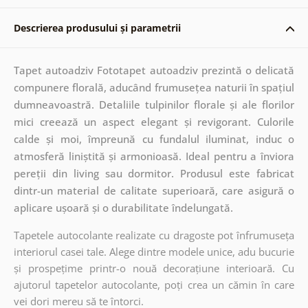
Descrierea produsului și parametrii
Tapet autoadziv Fototapet autoadziv prezintă o delicată
compunere florală, aducând frumusețea naturii în spațiul
dumneavoastră. Detaliile tulpinilor florale și ale florilor
mici creează un aspect elegant și revigorant. Culorile
calde și moi, împreună cu fundalul iluminat, induc o
atmosferă liniștită și armonioasă. Ideal pentru a înviora
pereții din living sau dormitor. Produsul este fabricat
dintr-un material de calitate superioară, care asigură o
aplicare ușoară și o durabilitate îndelungată.
Tapetele autocolante realizate cu dragoste pot înfrumuseța
interiorul casei tale. Alege dintre modele unice, adu bucurie
și prospețime printr-o nouă decorațiune interioară. Cu
ajutorul tapetelor autocolante, poți crea un cămin în care
vei dori mereu să te întorci.