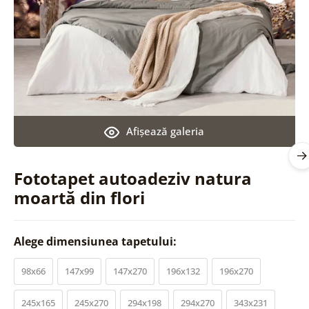
Afişează galeria
Fototapet autoadeziv natura
moartă din flori
Alege dimensiunea tapetului:
98x66
147x99
147x270
196x132
196x270
245x165
245x270
294x198
294x270
343x231