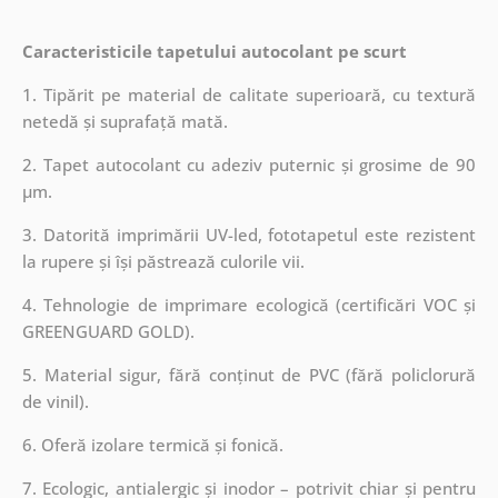
Caracteristicile tapetului autocolant pe scurt
1. Tipărit pe material de calitate superioară, cu textură
netedă și suprafață mată.
2. Tapet autocolant cu adeziv puternic și grosime de 90
µm.
3. Datorită imprimării UV-led, fototapetul este rezistent
la rupere și își păstrează culorile vii.
4. Tehnologie de imprimare ecologică (certificări VOC și
GREENGUARD GOLD).
5. Material sigur, fără conținut de PVC (fără policlorură
de vinil).
6. Oferă izolare termică și fonică.
7. Ecologic, antialergic și inodor – potrivit chiar și pentru