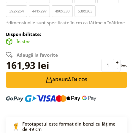
392x264
441x297
490x330
539x363
*dimensiunile sunt specificate în cm ca lățime x înălțime.
Disponibilitate:
În stoc
Adaugă la favorite
161,93 lei
+
buc
-
ADAUGĂ ÎN COȘ
Fototapetul este format din benzi cu lățime
de 49 cm