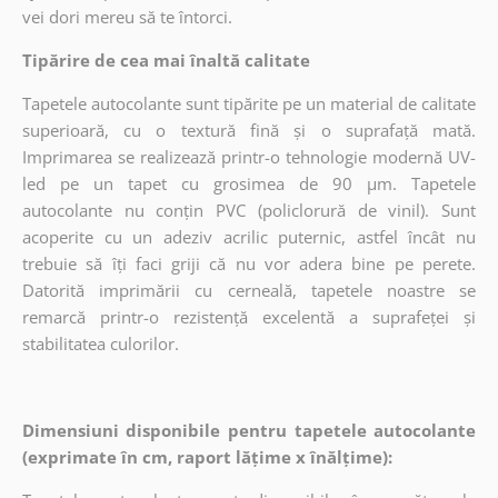
vei dori mereu să te întorci.
Tipărire de cea mai înaltă calitate
Tapetele autocolante sunt tipărite pe un material de calitate
superioară, cu o textură fină și o suprafață mată.
Imprimarea se realizează printr-o tehnologie modernă UV-
led pe un tapet cu grosimea de 90 µm. Tapetele
autocolante nu conțin PVC (policlorură de vinil). Sunt
acoperite cu un adeziv acrilic puternic, astfel încât nu
trebuie să îți faci griji că nu vor adera bine pe perete.
Datorită imprimării cu cerneală, tapetele noastre se
remarcă printr-o rezistență excelentă a suprafeței și
stabilitatea culorilor.
Dimensiuni disponibile pentru tapetele autocolante
(exprimate în cm, raport lățime x înălțime):