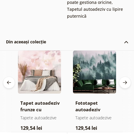
poate gestiona oricine
,
Tapetul autoadeziv cu lipire
puternică
Din aceeași colecție
Tapet autoadeziv
Fototapet
T
ul
frunze cu
autoadeziv
h
atingere
pădure în ceață
d
e
Tapete autoadezive
Tapete autoadezive
T
pastelată
129,54 lei
129,54 lei
1