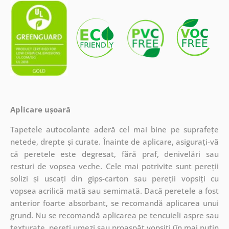
Aplicare ușoară
Tapetele autocolante aderă cel mai bine pe suprafețe
netede, drepte și curate. Înainte de aplicare, asigurați-vă
că peretele este degresat, fără praf, denivelări sau
resturi de vopsea veche. Cele mai potrivite sunt pereții
solizi și uscați din gips-carton sau pereții vopsiți cu
vopsea acrilică mată sau semimată. Dacă peretele a fost
anterior foarte absorbant, se recomandă aplicarea unui
grund. Nu se recomandă aplicarea pe tencuieli aspre sau
texturate, pereți umezi sau proaspăt vopsiți (în mai puțin