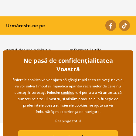
Urmărește-ne pe
Totul despre achiziție
Informații utile
Ne pasă de confidențialitatea
Condiții și termeni generali
Despre noi
Protecția datelor personale
Întrebări frecvente
Voastră
Transport și modalități de plată
Contacte
Returnare
Cooperare angro
Fișierele cookies vă vor ajuta să găsiți rapid ceea ce aveți nevoie,
vă vor salva timpul și împiedică apariția reclamelor de care nu
sunteți interesați. Folosim
cookies
-uri pentru a vă anunța, că
sunteți pe site-ul nostru, și afișăm produsele în funcție de
preferințele voastre. Fișierele cookies ne ajută să vă
îmbunătățim experiența de navigare.
Respinge totul
Copyright ©2019 © Dovido.ro.