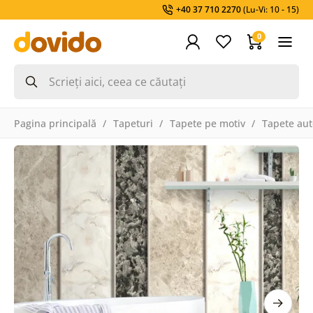
+40 37 710 2270
(Lu-Vi: 10 - 15)
0
Pagina principală
Tapeturi
Tapete pe motiv
Tapete aut