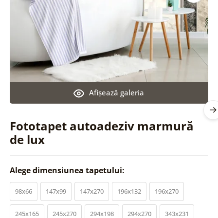
Afişează galeria
Fototapet autoadeziv marmură
de lux
Alege dimensiunea tapetului:
98x66
147x99
147x270
196x132
196x270
245x165
245x270
294x198
294x270
343x231