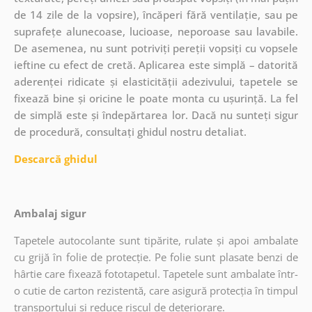
de 14 zile de la vopsire), încăperi fără ventilație, sau pe
suprafețe alunecoase, lucioase, neporoase sau lavabile.
De asemenea, nu sunt potriviți pereții vopsiți cu vopsele
ieftine cu efect de cretă. Aplicarea este simplă – datorită
aderenței ridicate și elasticității adezivului, tapetele se
fixează bine și oricine le poate monta cu ușurință. La fel
de simplă este și îndepărtarea lor. Dacă nu sunteți sigur
de procedură, consultați ghidul nostru detaliat.
Descarcă ghidul
Ambalaj sigur
Tapetele autocolante sunt tipărite, rulate și apoi ambalate
cu grijă în folie de protecție. Pe folie sunt plasate benzi de
hârtie care fixează fototapetul. Tapetele sunt ambalate într-
o cutie de carton rezistentă, care asigură protecția în timpul
transportului și reduce riscul de deteriorare.