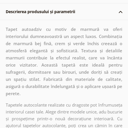
Descrierea produsului și parametrii
Tapet autoadziv cu motiv de marmură va oferi
interiorului dumneavoastră un aspect luxos. Combinația
de marmură bej fină, crem și verde închis creează o
atmosferă elegantă și sofisticată. Textura și detaliile
marmurii contribuie la efectul realist, care va încânta
orice vizitator. Această tapetă este ideală pentru
sufragerii, dormitoare sau birouri, unde doriți să creați
un spațiu stilat. Fabricată din materiale de calitate,
asigură o durabilitate îndelungată și o aplicare ușoară pe
perete.
Tapetele autocolante realizate cu dragoste pot înfrumuseța
interiorul casei tale. Alege dintre modele unice, adu bucurie
și prospețime printr-o nouă decorațiune interioară. Cu
ajutorul tapetelor autocolante, poți crea un cămin în care