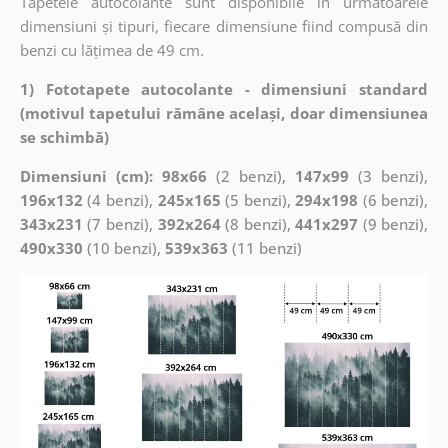
Tapetele autocolante sunt disponibile în următoarele
dimensiuni și tipuri, fiecare dimensiune fiind compusă din
benzi cu lățimea de 49 cm.
1) Fototapete autocolante - dimensiuni standard
(motivul tapetului rămâne același, doar dimensiunea
se schimbă)
Dimensiuni (cm): 98x66
(2 benzi),
147x99
(3 benzi),
196x132
(4 benzi),
245x165
(5 benzi),
294x198
(6 benzi),
343x231
(7 benzi),
392x264
(8 benzi),
441x297
(9 benzi),
490x330
(10 benzi),
539x363
(11 benzi)