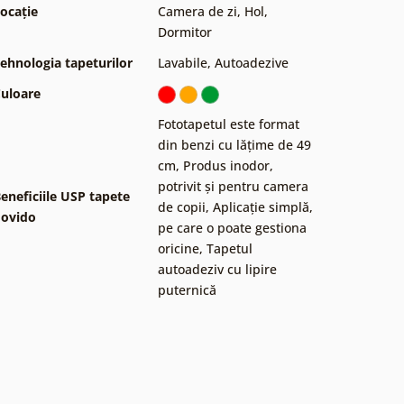
ocație
Camera de zi
,
Hol
,
Dormitor
ehnologia tapeturilor
Lavabile
,
Autoadezive
uloare
Fototapetul este format
din benzi cu lățime de 49
cm
,
Produs inodor,
potrivit și pentru camera
eneficiile USP tapete
de copii
,
Aplicație simplă,
ovido
pe care o poate gestiona
oricine
,
Tapetul
autoadeziv cu lipire
puternică