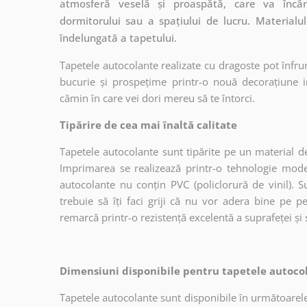
atmosferă veselă și proaspătă, care va încânt
dormitorului sau a spațiului de lucru. Materialul
îndelungată a tapetului.
Tapetele autocolante realizate cu dragoste pot înfru
bucurie și prospețime printr-o nouă decorațiune in
cămin în care vei dori mereu să te întorci.
Tipărire de cea mai înaltă calitate
Tapetele autocolante sunt tipărite pe un material de
Imprimarea se realizează printr-o tehnologie mo
autocolante nu conțin PVC (policlorură de vinil). Su
trebuie să îți faci griji că nu vor adera bine pe p
remarcă printr-o rezistență excelentă a suprafeței și s
Dimensiuni disponibile pentru tapetele autocol
Tapetele autocolante sunt disponibile în următoarele