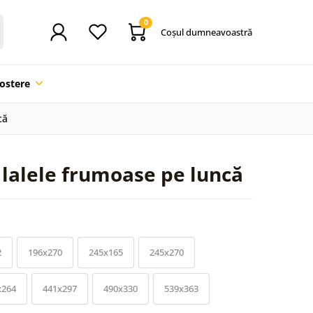
0
Coşul dumneavoastră
ostere
că
 lalele frumoase pe luncă
2
196x270
245x165
245x270
x264
441x297
490x330
539x363