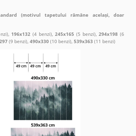
tandard (motivul tapetului rămâne același, doar
nzi),
196x132
(4 benzi),
245x165
(5 benzi),
294x198
(6
297
(9 benzi),
490x330
(10 benzi),
539x363
(11 benzi)