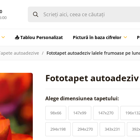
0
5:00
📤 Tablou Personalizat
Pictură în baza cifrelor
P
Tapete autoadezive
Fototapet autoadeziv lalele frumoase pe lun
Fototapet autoadeziv
Alege dimensiunea tapetului:
98x66
147x99
147x270
196x13
294x198
294x270
343x231
392