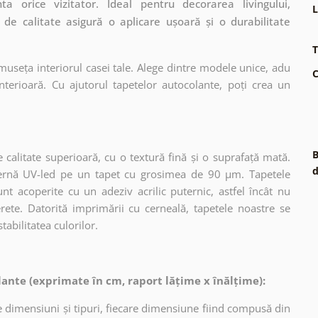
a orice vizitator. Ideal pentru decorarea livingului,
L
 de calitate asigură o aplicare ușoară și o durabilitate
T
museța interiorul casei tale. Alege dintre modele unice, adu
C
terioară. Cu ajutorul tapetelor autocolante, poți crea un
B
 calitate superioară, cu o textură fină și o suprafață mată.
d
dernă UV-led pe un tapet cu grosimea de 90 µm. Tapetele
nt acoperite cu un adeziv acrilic puternic, astfel încât nu
erete. Datorită imprimării cu cerneală, tapetele noastre se
tabilitatea culorilor.
ante (exprimate în cm, raport lățime x înălțime):
 dimensiuni și tipuri, fiecare dimensiune fiind compusă din