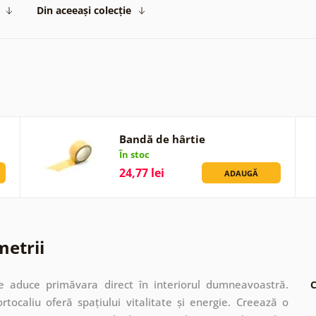
Din aceeași colecție
Bandă de hârtie
În stoc
24,77 lei
ADAUGĂ
metrii
e aduce primăvara direct în interiorul dumneavoastră.
C
ortocaliu oferă spațiului vitalitate și energie. Creează o