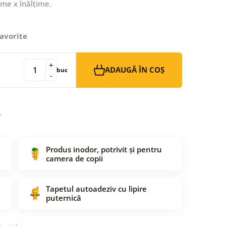
ime x înălțime.
avorite
+
ADAUGĂ ÎN COȘ
buc
-
Produs inodor, potrivit și pentru
camera de copii
Tapetul autoadeziv cu lipire
puternică