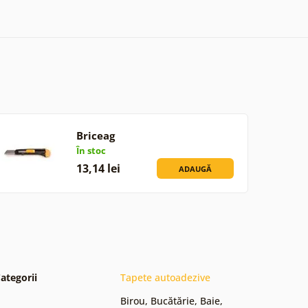
Briceag
În stoc
13,14 lei
ADAUGĂ
ategorii
Tapete autoadezive
Birou
,
Bucătărie
,
Baie
,