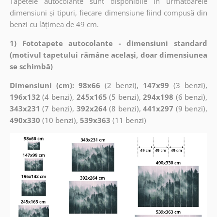
Tapetele autocolante sunt disponibile în următoarele
dimensiuni și tipuri, fiecare dimensiune fiind compusă din
benzi cu lățimea de 49 cm.
1) Fototapete autocolante - dimensiuni standard
(motivul tapetului rămâne același, doar dimensiunea
se schimbă)
Dimensiuni (cm): 98x66
(2 benzi),
147x99
(3 benzi),
196x132
(4 benzi),
245x165
(5 benzi),
294x198
(6 benzi),
343x231
(7 benzi),
392x264
(8 benzi),
441x297
(9 benzi),
490x330
(10 benzi),
539x363
(11 benzi)