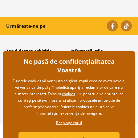
Urmărește-ne pe
Totul despre achiziție
Informații utile
Ne pasă de confidențialitatea
Condiții și termeni generali
Despre noi
Protecția datelor personale
Întrebări frecvente
Voastră
Transport și modalități de plată
Contacte
Returnare
Cooperare angro
Fișierele cookies vă vor ajuta să găsiți rapid ceea ce aveți nevoie,
vă vor salva timpul și împiedică apariția reclamelor de care nu
sunteți interesați. Folosim
cookies
-uri pentru a vă anunța, că
sunteți pe site-ul nostru, și afișăm produsele în funcție de
preferințele voastre. Fișierele cookies ne ajută să vă
îmbunătățim experiența de navigare.
Respinge totul
Copyright ©2019 © Dovido.ro.