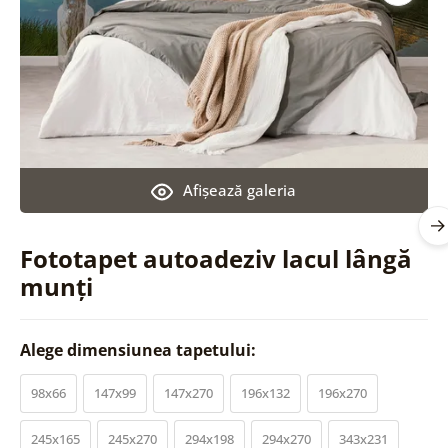
Afişează galeria
Fototapet autoadeziv lacul lângă
munți
Alege dimensiunea tapetului:
98x66
147x99
147x270
196x132
196x270
245x165
245x270
294x198
294x270
343x231