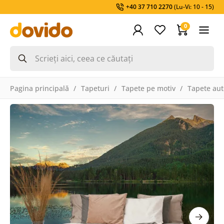
+40 37 710 2270
(Lu-Vi: 10 - 15)
0
Pagina principală
Tapeturi
Tapete pe motiv
Tapete aut