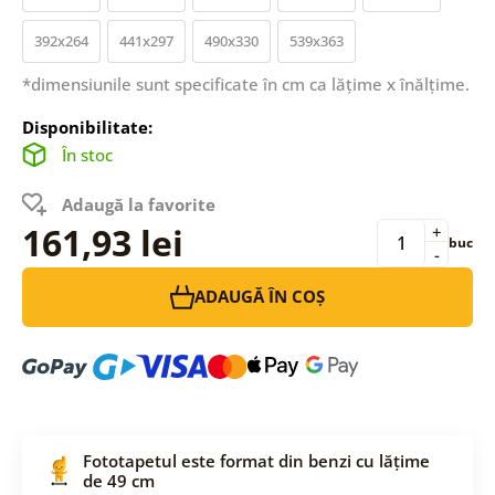
392x264
441x297
490x330
539x363
*dimensiunile sunt specificate în cm ca lățime x înălțime.
Disponibilitate:
În stoc
Adaugă la favorite
161,93 lei
+
buc
-
ADAUGĂ ÎN COȘ
Fototapetul este format din benzi cu lățime
de 49 cm