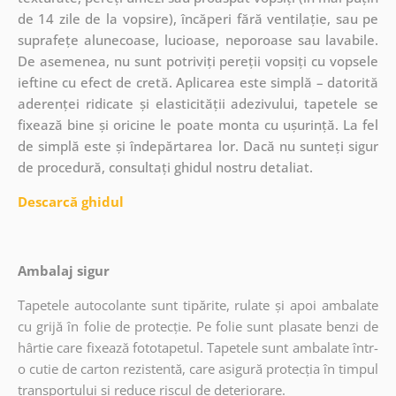
de 14 zile de la vopsire), încăperi fără ventilație, sau pe
suprafețe alunecoase, lucioase, neporoase sau lavabile.
De asemenea, nu sunt potriviți pereții vopsiți cu vopsele
ieftine cu efect de cretă. Aplicarea este simplă – datorită
aderenței ridicate și elasticității adezivului, tapetele se
fixează bine și oricine le poate monta cu ușurință. La fel
de simplă este și îndepărtarea lor. Dacă nu sunteți sigur
de procedură, consultați ghidul nostru detaliat.
Descarcă ghidul
Ambalaj sigur
Tapetele autocolante sunt tipărite, rulate și apoi ambalate
cu grijă în folie de protecție. Pe folie sunt plasate benzi de
hârtie care fixează fototapetul. Tapetele sunt ambalate într-
o cutie de carton rezistentă, care asigură protecția în timpul
transportului și reduce riscul de deteriorare.