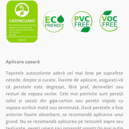
Aplicare ușoară
Tapetele autocolante aderă cel mai bine pe suprafețe
netede, drepte și curate. Înainte de aplicare, asigurați-vă
că peretele este degresat, fără praf, denivelări sau
resturi de vopsea veche. Cele mai potrivite sunt pereții
solizi și uscați din gips-carton sau pereții vopsiți cu
vopsea acrilică mată sau semimată. Dacă peretele a fost
anterior foarte absorbant, se recomandă aplicarea unui
grund. Nu se recomandă aplicarea pe tencuieli aspre sau
texturate, pereți umezi sau proaspăt vopsiți (în mai puțin