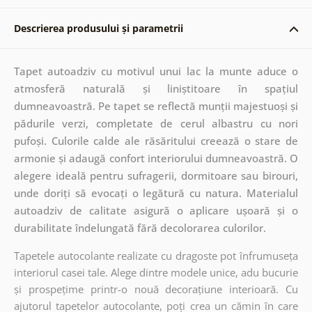
Descrierea produsului și parametrii
Tapet autoadziv cu motivul unui lac la munte aduce o
atmosferă naturală și liniștitoare în spațiul
dumneavoastră. Pe tapet se reflectă munții majestuoși și
pădurile verzi, completate de cerul albastru cu nori
pufoși. Culorile calde ale răsăritului creează o stare de
armonie și adaugă confort interiorului dumneavoastră. O
alegere ideală pentru sufragerii, dormitoare sau birouri,
unde doriți să evocați o legătură cu natura. Materialul
autoadziv de calitate asigură o aplicare ușoară și o
durabilitate îndelungată fără decolorarea culorilor.
Tapetele autocolante realizate cu dragoste pot înfrumuseța
interiorul casei tale. Alege dintre modele unice, adu bucurie
și prospețime printr-o nouă decorațiune interioară. Cu
ajutorul tapetelor autocolante, poți crea un cămin în care