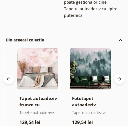
poate gestiona oricine
,
Tapetul autoadeziv cu lipire
puternică
Din aceeași colecție
Tapet autoadeziv
Fototapet
T
frunze cu
autoadeziv
h
atingere
pădure în ceață
d
e
Tapete autoadezive
Tapete autoadezive
T
pastelată
129,54 lei
129,54 lei
1