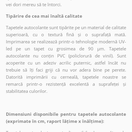
vei dori mereu să te întorci.
Tipărire de cea mai înaltă calitate
Tapetele autocolante sunt tipărite pe un material de calitate
superioară, cu o textură fină și o suprafață mată.
Imprimarea se realizează printr-o tehnologie modernă UV-
led pe un tapet cu grosimea de 90 µm. Tapetele
autocolante nu conțin PVC (policlorură de vinil). Sunt
acoperite cu un adeziv acrilic puternic, astfel încât nu
trebuie să îți faci griji că nu vor adera bine pe perete.
Datorită imprimării cu cerneală, tapetele noastre se
remarcă printr-o rezistență excelentă a suprafeței și
stabilitatea culorilor.
Dimensiuni disponibile pentru tapetele autocolante
(exprimate în cm, raport lățime x înălțime):